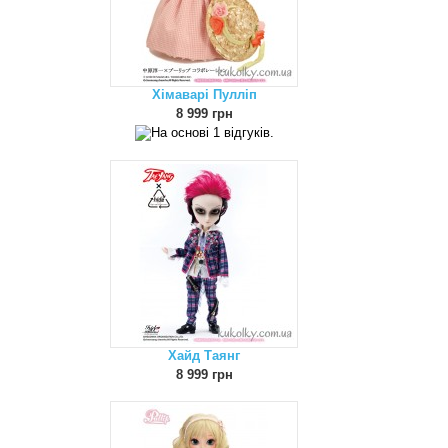
Хімаварі Пулліп
8 999 грн
Хайд Таянг
8 999 грн