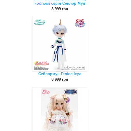
костюмі серія Сейлор Мун
8 999 грн
Сейлормун Геліос Ісул
8 999 грн