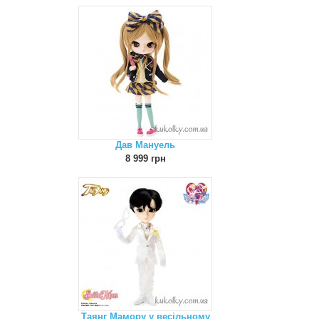
Дав Мануель
8 999 грн
Таянг Мамору у весільному