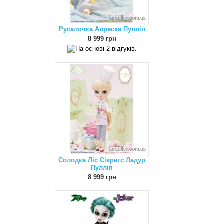
Русалочка Алреска Пулліп
8 999 грн
Солодка Ліс Сікретс Ладур
Пулліп
8 999 грн