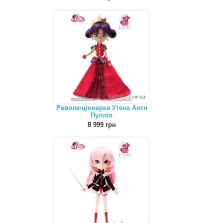
Революціонерка Утена Анти
Пулліп
8 999 грн