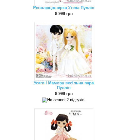
Революціонерка Утена Пулліп
8 999 грн
Усаги і Мамору весільна пара
Пулліп
8 999 грн