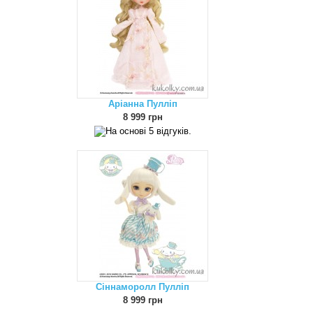
Аріанна Пулліп
8 999 грн
Сіннаморолл Пулліп
8 999 грн