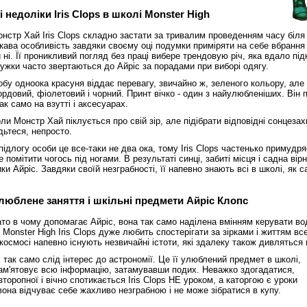
 недоліки Iris Clops в школі Monster High
стр Хай Iris Clops складно застати за тривалим проведенням часу біля 
ікава особливість завдяки своєму оці подумки приміряти на себе вбрання 
и ні. Її проникливий погляд без праці вибере трендовую річ, яка вдало пі
ружки часто звертаються до Айріс за порадами при виборі одягу.
обу одноока красуня віддає перевагу, звичайно ж, зеленого кольору, але 
рдовий, фіолетовий і чорний. Принт вічко - один з найулюбленіших. Він п
ак само на взутті і аксесуарах.
ли Монстр Хай піклується про свій зір, але підібрати відповідні сонцеза
одьтеся, непросто.
підлогу особи це все-таки не два ока, тому Iris Clops частенько примудр
 помітити чогось під ногами. В результаті синці, забиті місця і садна вірні
и Айріс. Завдяки своїй незграбності, її напевно знають всі в школі, як 
люблене заняття і шкільні предмети Айріс Клопс
гато в чому допомагає Айріс, вона так само наділена вмінням керувати в
onster High Iris Clops дуже любить спостерігати за зірками і життям все
космосі напевно існують незвичайні істоти, які здалеку також дивляться 
 так само слід інтерес до астрономії. Це її улюблений предмет в школі,
ам'ятовує всю інформацію, затамувавши подих. Неважко здогадатися,
торопної і вічно спотикається Iris Clops НЕ уроком, а каторгою є уроки
вона відчуває себе жахливо незграбною і не може зібратися в купу.