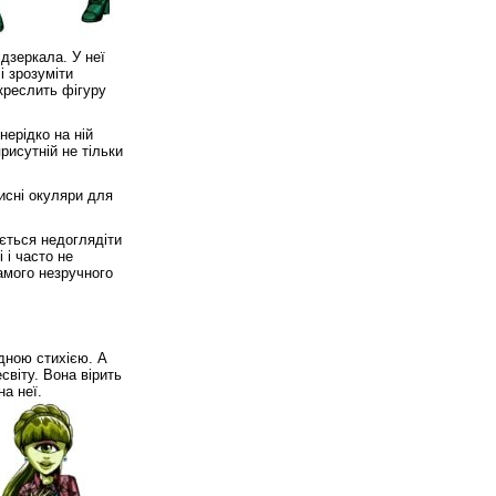
дзеркала. У неї
і зрозуміти
дкреслить фігуру
нерідко на ній
рисутній не тільки
хисні окуляри для
яється недоглядіти
 і часто не
самого незручного
одною стихією. А
світу. Вона вірить
на неї.