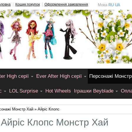
оловна
Кошик покупок
Оформлення замовлення
Мова
RU
UA
er High серії
Ever After High серії
Персонажі Монстр
лс
LOL Surprise
Hot Wheels
Іграшки Beyblade
Опла
сонажі Монстр Хай
» Айріс Клопс
 Айріс Клопс Монстр Хай