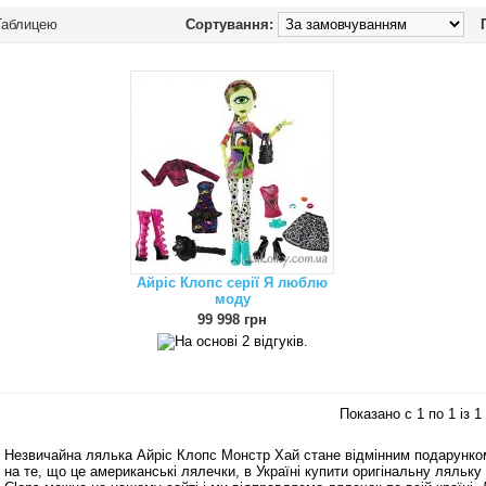
аблицею
Сортування:
Айріс Клопс серії Я люблю
моду
99 998 грн
Показано с 1 по 1 із 1
Незвичайна лялька Айріс Клопс Монстр Хай стане відмінним подарунко
на те, що це американські лялечки, в Україні купити оригінальну ляльку 