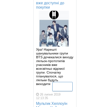
вже доступні до
покупки
Ура! Нарешті
шанувальники групи
BTS дочекалися виходу
ляльок-прототипів
учасників вже
всесвітньо відомої
групи. Спочатку
планувалося, що
ляльки будуть
виходити
Детальніше
26 липня 2019
12:13:35
Мультик Хеллоуїн