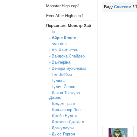
Monster High серії
Вид:
Списком
/
Т
Ever After High серії
Персонажі Монстр Хай
- Ізі
- Айріс Клопс
- аманітів
- Арі Хантінгтон
- Вайдона Спайдер
- Вайперіна
- Венера мухоловка
- Гіл Веббер
- Гуліопа
- Гулия Йелпс
- Даяна Трежура
Джонс
- Джіджі Грант
- Джінафаер Лонг
- Джейн Булітл
- Джексон Джекілл
- Дракулаури
- Дьюс Горгон