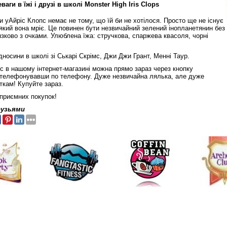
аги в їжі і друзі в школі Monster High Iris Clops
 уАйріс Клопс немає не тому, що їй би не хотілося. Просто ще не існує
о який вона мріє. Це повинен бути незвичайний зелений інопланетянин без
в'язково з очками. Улюблена їжа: стручкова, спаржева квасоля, чорні
ідносини в школі зі Ськарі Скрімс, Джи Джи Грант, Менні Таур.
с в нашому інтернет-магазині можна прямо зараз через кнопку
ателефонувавши по телефону. Дуже незвичайна лялька, але дуже
ткам! Купуйте зараз.
 приємних покупок!
рузьями