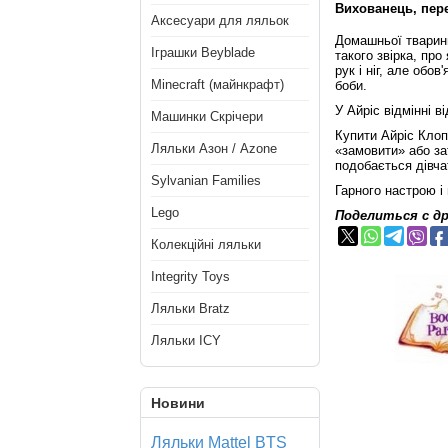
Вихованець, перев
Аксесуари для ляльок
Домашньої тварини
Іграшки Beyblade
такого звірка, пр
рук і ніг, але обо
Minecraft (майнкрафт)
боби.
У Айріс відмінні в
Машинки Скрічери
Купити Айріс Клоп
Ляльки Азон / Azone
«замовити» або з
подобається дівча
Sylvanian Families
Гарного настрою і
Lego
Поделиться с д
Колекційні ляльки
Integrity Toys
Ляльки Bratz
Ляльки ICY
Новини
Ляльки Mattel BTS