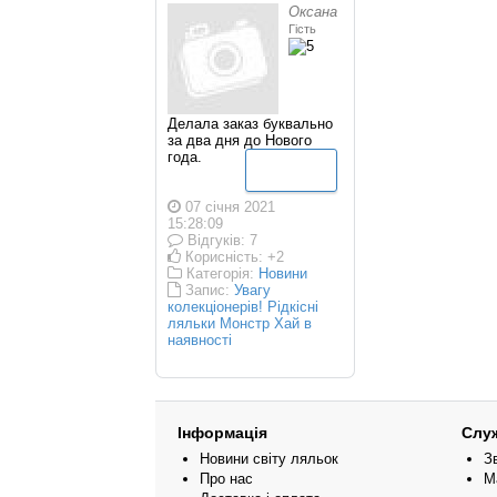
Оксана
Гість
Делала заказ буквально
за два дня до Нового
года.
Детальніше
07 січня 2021
15:28:09
Відгуків: 7
Корисність: +2
Категорія:
Новини
Запис:
Увагу
колекціонерів! Рідкісні
ляльки Монстр Хай в
наявності
Інформація
Слу
Новини світу ляльок
З
Про нас
М