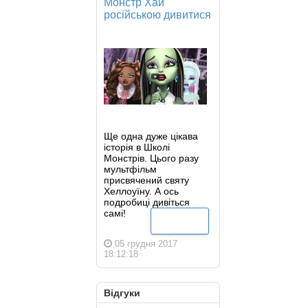
Монстр Хай
російською дивитися
Ще одна дуже цікава
історія в Школі
Монстрів. Цього разу
мультфільм
присвячений святу
Хеллоуїну. А ось
подробиці дивіться
самі!
Детальніше
05 грудня 2017
18:12:18
Відгуки