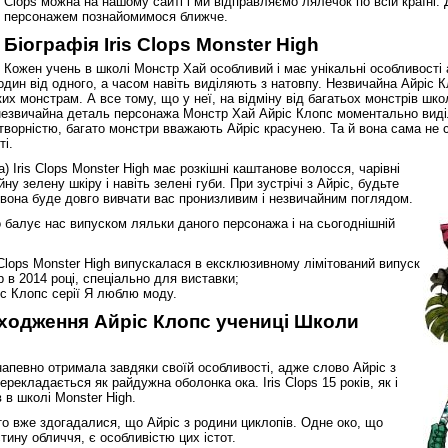
Clops можна на нашому сайті і ми відправляємо лялечок по всій країні.
персонажем познайомимося ближче.
Біографія Iris Clops Monster High
Кожен учень в школі Монстр Хай особливий і має унікальні особливості 
 один від одного, а часом навіть виділяють з натовпу. Незвичайна Айріс 
их монстрам. А все тому, що у неї, на відміну від багатьох монстрів шко
незвичайна деталь персонажа Монстр Хай Айріс Клопс моментально виділ
отворністю, багато монстри вважають Айріс красунею. Та й вона сама не 
ті.
) Iris Clops Monster High має розкішні каштанове волосся, чарівні
ну зелену шкіру і навіть зелені губи. При зустрічі з Айріс, будьте
о вона буде довго вивчати вас пронизливим і незвичайним поглядом.
о балує нас випуском ляльки даного персонажа і на сьогоднішній
 Clops Monster High випускалася в ексклюзивному лімітований випуск
р в 2014 році, спеціально для виставки;
с Клопс серії Я люблю моду.
 походження Айріс Клопс учениці Школи
 напевно отримала завдяки своїй особливості, адже слово Айріс з
ерекладається як райдужна оболонка ока. Iris Clops 15 років, як і
 в школі Monster High.
то вже здогадалися, що Айріс з родини циклопів. Одне око, що
тину обличчя, є особливістю цих істот.