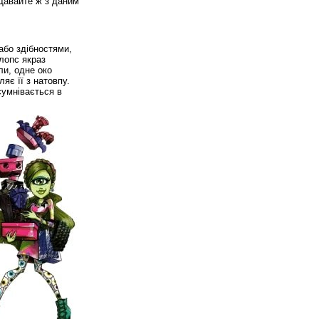
 Давайте ж з даним
або здібностями,
Клопс якраз
ли, одне око
яє її з натовпу.
сумнівається в