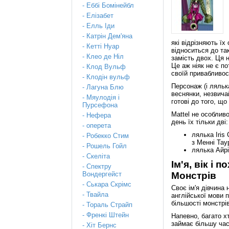
- Еббі Бомінейбл
- Елізабет
- Елль Іди
- Катрін Дем'яна
які відрізняють їх
- Кетті Нуар
відноситься до так
- Клео де Ніл
замість двох. Ця 
Це аж ніяк не є п
- Клод Вульф
своїй привабливос
- Клодін вульф
Персонаж (і лялька
- Лагуна Блю
веснянки, незвичай
- Мяулодія і
готові до того, щ
Пурсефона
Mattel не особлив
- Нефера
день їх тільки дві:
- оперета
лялька Iris
- Робекко Стим
з Менні Тау
- Рошель Гойл
лялька Айрі
- Скеліта
Ім'я, вік і
- Спектру
Монстрів
Вондергейст
- Ськара Скрімс
Своє ім'я дівчина
- Твайла
англійської мови п
більшості монстрів
- Тораль Страйп
- Френкі Штейн
Напевно, багато х
займає більшу час
- Хіт Бернс