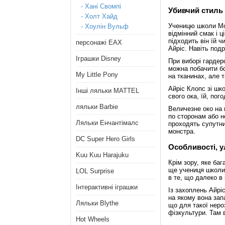
- Хані Свомпі
Убивчий стиль і
- Холт Хайд
Ученицю школи Мон
- Хоулін Вульф
відмінний смак і ц
підходить він їй ч
персонажі ЕАХ
Айріс. Навіть под
Іграшки Disney
При виборі гардер
можна побачити бо
My Little Pony
на тканинах, але т
Айріс Клопс зі шко
Інші ляльки MATTEL
свого ока, їй, пог
ляльки Barbie
Величезне око на 
по сторонам або не
Ляльки Енчантімалс
проходять супутник
монстра.
DC Super Hero Girls
Особливості, у
Kuu Kuu Harajuku
Крім зору, яке ба
ще учениця школи M
LOL Surprise
в те, що далеко в 
Інтерактивні іграшки
Із захоплень Айріс
на якому вона зап
Ляльки Blythe
що для такої нероз
фізкультури. Там 
Hot Wheels