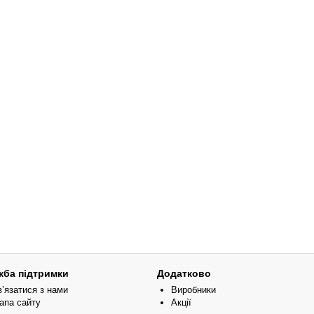
жба підтримки
Додатково
в’язатися з нами
Виробники
апа сайту
Акції