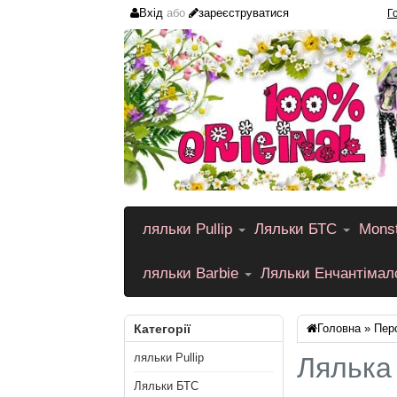
Вхід
або
зареєструватися
Г
ляльки Pullip
Ляльки БТС
Monst
ляльки Barbie
Ляльки Енчантіма
Категорії
Головна
»
Пер
ляльки Pullip
Лялька
Ляльки БТС