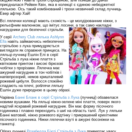
бюджетною і навіть трохи спрощеною, але пізніше до дівчат
приєдналася Рейвен Квін, яка в колекції є єдиною небюджетної
лялькою. Ось такий комбінований і трохи незвичний склад лучниць
Евер афтер Хай!
Всі лялечки колекції мають схожість - це молдірованние ніжки, з
рельєфним малюнком, що імітує лосини, а так само накладні
нагрудники для безпечної стрільби.
У серії
Archery Club лялька Ashlynn
Ella
навіть займаючись небезпечної
стрільбою з лука примудряється
виглядати як справжня принцеса. На
ляльці-лучниці Ешлін Елі в серії
Стрільба з лука ніжне плаття з
квітковим принтом і високі бірюзові
чобітки з прорізами. Лялечка має
ажурний нагрудник в тон чобітків і
напівпрозорий, немов кришталевий
рожевий цибуля. Волосся спокійно
спадають на плечі, роблячи ляльку
Ешлін дуже природною в цьому образі.
Чарівна
Банні Бланк в серії Стрільба з Лука
(лучниці) обзавелася
новими вушками. На ляльці ніжно-зелене міні плаття, поверх якого
надітий яскравий рожевий нагрудник. Він має форму пісочного
годинника і плавно переходить з шиї на область талії. Лук у ляльки
Банні матовий, ніжно рожевого відтінку і прикрашений крихітними
пісочного годинника. Ніжки лялечки взуті в ажурні босоніжки на
танкетці.
Образ лучниці
Розабелла Б'юті Стрільба з Лука
привертає увагу