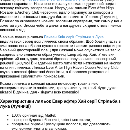
своєю яскравістю. Насичене жовта сукня має подовжений поділ і
яскраву квіткову забарвлення. Нагрудник ляльки Ever After High
Rosabella Archery Club червоний, вдало гармонує за кольором з
волоссям і легінсами і нагадує багате намисто. У колекції лучниці,
Розабелла обзавелася новими золотими окулярами, так само у неї є
золотий лук. Високі чоботи дівчата нагадують східний стиль і немов
виконані з міді.
Чарівна лучниця-лялька
Рейвен Квін серії Стрільба з Лука
виділяється серед всіх лялечок своїм образом. Щоб брати участь в
змаганнях вона обрала сукню з корсетом і асиметричною спідницею.
Чарівний двосторонній плащ при бажанні може опускатися на талію,
кардинально змінюючи образ учениці Евер афтер Хай. У ляльки
сріблястий нагрудник, захисні бірюзові нарукавники і повноцінний
робочий цибулю! Він здатний вистрілити після натискання на кнопку
на спині лялечки. Лялька Ever After High Raven Queen Archery Club
взута в яскраві фіолетові босоніжки, а її волосся розпущене і
прикрашені сріблястими прикрасами.
Кожна лялечка в колекції цікава по-своєму, грати з нею,
експериментувати із зачісками, тренуватися у стрільбі буде дуже
цікаво! Відмінна ідея - зібрати всю колекцію!
Характеристики ляльок Евер афтер Хай серії Стрільба з
лука (лучниці)
100% оригінал від Mattel;
шарнірне будова і безпечні, якісні матеріали;
продумані образи і розпущене волосся, що дозволяють
експериментувати із зачісками;