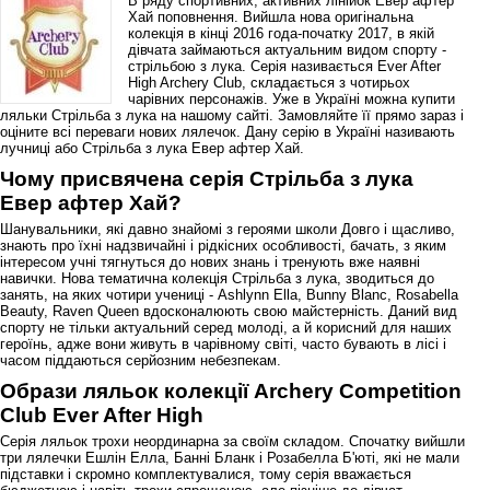
В ряду спортивних, активних лінійок Евер афтер
Хай поповнення. Вийшла нова оригінальна
колекція в кінці 2016 года-початку 2017, в якій
дівчата займаються актуальним видом спорту -
стрільбою з лука. Серія називається Ever After
High Archery Club, складається з чотирьох
чарівних персонажів. Уже в Україні можна купити
ляльки Стрільба з лука на нашому сайті. Замовляйте її прямо зараз і
оціните всі переваги нових лялечок. Дану серію в Україні називають
лучниці або Стрільба з лука Евер афтер Хай.
Чому присвячена серія Стрільба з лука
Евер афтер Хай?
Шанувальники, які давно знайомі з героями школи Довго і щасливо,
знають про їхні надзвичайні і рідкісних особливості, бачать, з яким
інтересом учні тягнуться до нових знань і тренують вже наявні
навички. Нова тематична колекція Стрільба з лука, зводиться до
занять, на яких чотири учениці - Ashlynn Ella, Bunny Blanc, Rosabella
Beauty, Raven Queen вдосконалюють свою майстерність. Даний вид
спорту не тільки актуальний серед молоді, а й корисний для наших
героїнь, адже вони живуть в чарівному світі, часто бувають в лісі і
часом піддаються серйозним небезпекам.
Образи ляльок колекції Archery Competition
Club Ever After High
Серія ляльок трохи неординарна за своїм складом. Спочатку вийшли
три лялечки Ешлін Елла, Банні Бланк і Розабелла Б'юті, які не мали
підставки і скромно комплектувалися, тому серія вважається