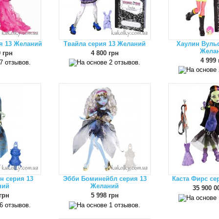
ия 13 Желаний
Твайла серия 13 Желаний
Хаулин Вуль
Жела
 грн
4 800 грн
4 999 
н серия 13
Эбби Боминейбл серия 13
Каста Фирс се
ний
Желаний
35 900 0
грн
5 998 грн