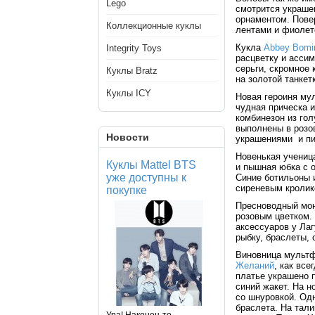
Lego
смотрится украше
орнаментом. Повер
Коллекционные куклы
лентами и фиолет
Кукла
Abbey Bomin
Integrity Toys
расцветку и ассим
серьги, скромное 
Куклы Bratz
на золотой танкет
Куклы ICY
Новая героиня му
чудная прическа 
комбинезон из гол
выполнены в розо
Новости
украшениями и пи
Новенькая учениц
Куклы Mattel BTS
и пышная юбка с о
уже доступны к
Синие ботильоны 
сиреневым кролик
покупке
Пресноводный мон
розовым цветком.
аксессуаров у Лаг
рыбку, браслеты, 
Виновница мультф
Желаний
, как все
платье украшено 
синий жакет. На н
со шнуровкой. Одн
браслета. На тали