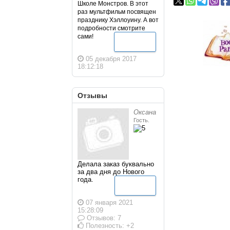
Школе Монстров. В этот
раз мультфильм посвящен
празднику Хэллоуину. А вот
подробности смотрите
сами!
Подробнее
05 декабря 2017
18:12:18
Отзывы
Оксана
Гость.
Делала заказ буквально
за два дня до Нового
года.
Подробнее
07 января 2021
15:28:09
Отзывов: 7
Полезность: +2