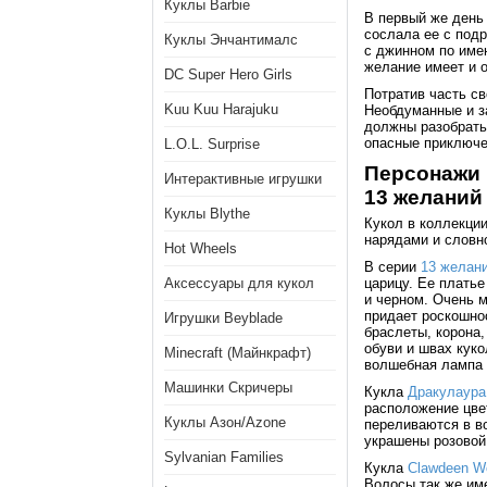
Куклы Barbie
В первый же день
сослала ее с под
Куклы Энчантималс
с джинном по имен
желание имеет и 
DC Super Hero Girls
Потратив часть с
Kuu Kuu Harajuku
Необдуманные и з
должны разобрать
опасные приключе
L.O.L. Surprise
Персонажи 
Интерактивные игрушки
13 желаний
Куклы Blythe
Кукол в коллекци
нарядами и словно
Hot Wheels
В серии
13 желан
Аксессуары для кукол
царицу. Ее платье
и черном. Очень м
придает роскошнос
Игрушки Beyblade
браслеты, корона,
обуви и швах куко
Minecraft (Майнкрафт)
волшебная лампа 
Машинки Скричеры
Кукла
Дракулаура
расположение цвет
Куклы Азон/Azone
переливаются в во
украшены розовой 
Sylvanian Families
Кукла
Clawdeen Wo
Волосы так же им