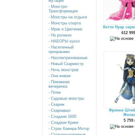
мутации
- Монстро-
Трансформация
- Монстры на отдыхе
- Монстры спорта
Кетти Нуар сер
- Мрак и Цветение
612 999
- На роликах
- НАБОРЫ кукол
- Населенный
призраками
- Наэлектризованные
- Новый Скарместр
- Ночь монстров
- Она живая
- Пижамная
вечеринка
- Пляж
- Садовые монстры
- Скариж
Френки Штей
- Скарнавал
Жела
- Сладкие 1600
5 759 
- Сладкие Крики
- Страх Камера Мотор
- Страшно-огромные