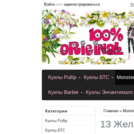
Войти
или
зарегистрироваться
Г
Куклы Pullip
Куклы БТС
Monste
Куклы Barbie
Куклы Энчантималс
Категории
Главная
»
Monst
Куклы Pullip
13 Жел
Куклы БТС