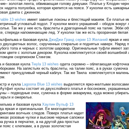
ние– золотая лента, обвивающая голову девушки. Платье у Клодин черн
х надета полуюбка, которая крепится на поясе. У куколки есть шикарн
овая дампа с джинном.
able 13 wishes
имеет завитые локоны и блестящий макияж. Ее платье и
етричный угловатый подол. У куколки много украшений – ободок вокруг
колье. Так же у нее есть браслеты и драгоценный пояс на талии. Эбби о
ке, спереди напоминающие лед. У куколки так же есть прозрачная белая
льтфильма и базовая кукла
ДжиДжи Гранд серии 13 Желаний
яркая и нео
из двухцветных волос, скрученных спиралью и поднятых наверх. Наряд 
убого топа и черных с золотом шаровар. Оригинальные туфли имеют заг
вом цвете с золотым декором. Куколка комплектуется своей волшебной 
томцем скорпионом Стингом.
а и базовая кукла
Twyla 13 wishes
одета скромно – облегающая кофточка
борками. На запястьях есть браслеты, на талии пояс, а в руках сумочка 
имеют причудливый черный каблук. Так же Твила комплектуется мален
ом.
стр и кукла
Lagoona Blue 13 wishes
выделяется ярко-желтыми волосами
 Аутфит куклы состоит из двухслойного платья и босоножек, украшенны
уны – подводные очки, сумочка в форме аквариума, куда можно убирать
серьги и ожерелье.
ильма и базовая кукла
Хаулин Вульф 13
гда яркая и оригинальная. Ее многоцветное
принтами волчьих следов. Поверх платья надет
ожках розовые чулки и высокие черные сапожки
а ручка в перчатке, а на другой два простых
и пояс с клепками, а в руках золотистая