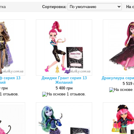
тка
Сортировка:
На 
ф серия 13
Джиджи Грант серия 13
Дракулаура сер
ний
Желаний
5 519 
 грн
5 400 грн