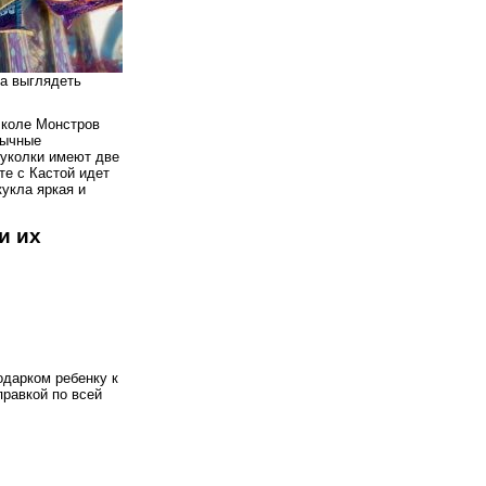
на выглядеть
Школе Монстров
бычные
куколки имеют две
те с Кастой идет
укла яркая и
и их
одарком ребенку к
правкой по всей