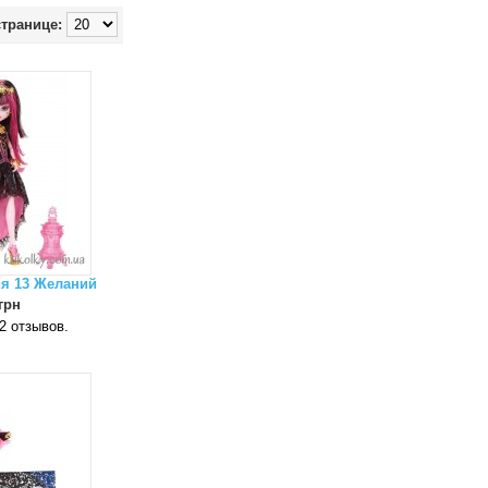
странице:
ия 13 Желаний
грн