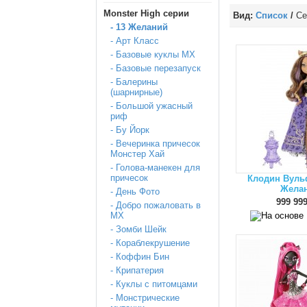
Monster High серии
Вид:
Список
/
Се
- 13 Желаний
- Арт Класс
- Базовые куклы МХ
- Базовые перезапуск
- Балерины
(шарнирные)
- Большой ужасный
риф
- Бу Йорк
- Вечеринка причесок
Монстер Хай
- Голова-манекен для
причесок
Клодин Вуль
Жела
- День Фото
999 999
- Добро пожаловать в
МХ
- Зомби Шейк
- Кораблекрушение
- Коффин Бин
- Крипатерия
- Куклы с питомцами
- Монстрические