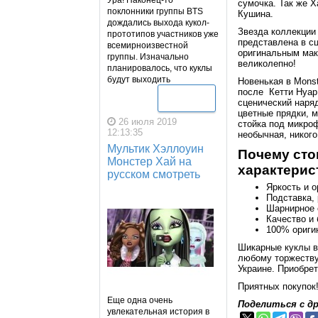
Ура! Наконец-то
сумочка. Так же Х
поклонники группы BTS
Кушина.
дождались выхода кукол-
Звезда коллекции
прототипов участников уже
представлена в с
всемирноизвестной
оригинальным мак
группы. Изначально
великолепно!
планировалось, что куклы
будут выходить
Новенькая в Monst
после Кетти Нуар.
Подробнее
сценический наряд
цветные прядки, 
26 июля 2019
стойка под микро
12:13:35
необычная, никог
Мультик Хэллоуин
Почему сто
Монстер Хай на
характерис
русском смотреть
Яркость и о
Подставка,
Шарнирное 
Качество и
100% ориги
Шикарные куклы в 
любому торжеству.
Украине. Приобре
Приятных покупок
Еще одна очень
Поделиться с д
увлекательная история в