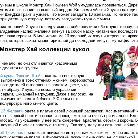
 учебы в школе Монстр Хай Howleen Wolf умудрилась провиниться. Дире
ругами в наказание на пыльный чердак. Во время уборки Хаулин находи
и ДжиДжи Грант и узнает, что может загадать 13 желаний. Но не все так
отрицательную сторону, поэтому загадывать нужно с умом.
воих желаний, Хаулин с подругами на себе ощутили обратную сторону в
агаданные наспех желания влекут за собой массу негативных последств
ся наши героини. В мультфильме 13 желаний их ждут интересные, ярки
ния, которые захватывают зрителей до последней минуты мультфильма
Монстер Хай коллекции кукол
и немало, но они отличаются красочными
 делятся на группы.
ий кукла Френки Штейн
похожа на восточную
 выполнено в трех оттенках – синем, серебристом
ного деталей выполнены в золотом цвете, что
ти образу. У куколки немало украшений –
 серьги, шикарный нагрудник. Даже в волосах, на
лки имеется золотой блеск. У Френки есть
полупрозрачного синего цвета.
 13 Желаний
одета в платье своей любимой расцветки. Ассиметричный к
ов – черный верх и розовая изнанка, смотрятся очень оригинально. Бл
лосах. Из украшений у нее есть ожерелье, браслеты, серьги и корона. 
паутиной и имеют золотую танкетку. Так же у девушки есть волшебная 
lf 13 wishes
привлекает внимание интересным макияжем – у нее золотая
еют блестящие пряди, а фиолетовый локон у лица скручен спиралькой.