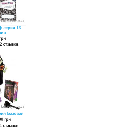
ф серия 13
ний
грн
рия Базовая
00 грн