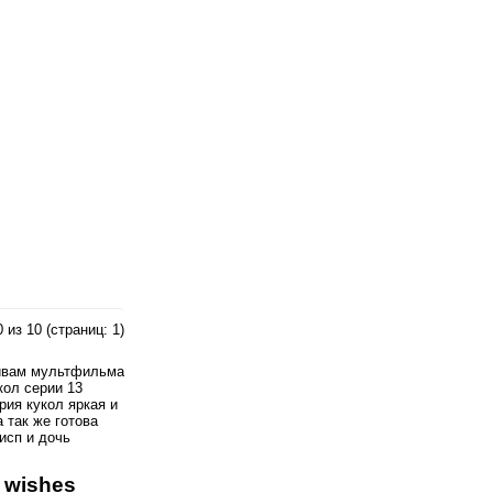
 из 10 (страниц: 1)
отивам мультфильма
кол серии 13
ия кукол яркая и
 так же готова
исп и дочь
 wishes