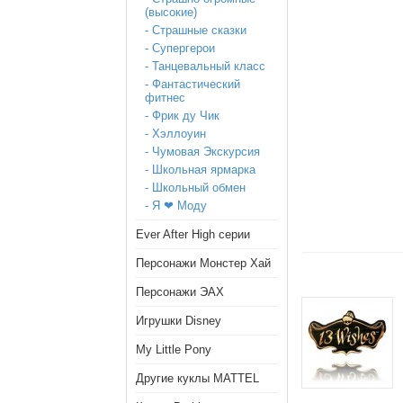
(высокие)
- Страшные cказки
- Супергерои
- Танцевальный класс
- Фантастический
фитнес
- Фрик ду Чик
- Хэллоуин
- Чумовая Экскурсия
- Школьная ярмарка
- Школьный обмен
- Я ❤ Моду
Ever After High серии
Персонажи Монстер Хай
Персонажи ЭАХ
Игрушки Disney
My Little Pony
Другие куклы MATTEL