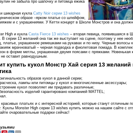
аулин не забыла про шапочку и питомца ежика
 и шикарная кукла
Catty Noir серии 13 wishes
ценическом образе –ярком платье со шлейфом,
ияжем и с украшениями. У Кетти концерт в Школе Монстров и она долж
er High и кукла
Casta Fierce 13 wishes
– вторая певица, появившаяся в 
 В серии 13 желаний она так же выступает на сцене, поэтому у нее нео
, платье, украшенное ремешками на рукавах и по низу. Черные волосы 
макияж мрачноватый – черная подводка и фиолетовая помада. В комплек
фон в форме метлы, украшенная двумя поясами с пряжками. Новенькая к
о не оставит равнодушным.
ит купить кукол Монстр Хай серия 13 желаний 
тика
ригинальность образов кукол в данной серии;
 расческа, лампы или питомцы у кукол и многочисленные аксессуары;
строение кукол позволяет им придавать различные;
 безопасность изделий гарантировано компанией MATTEL;
нал.
красивых платьях и с интересной историей, которые станут отличным п
 Куклы Monster High серии 13 wishes купить можно на нашем сайте с от
тайте очаровательные подарки сейчас!
!
рузьями