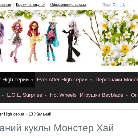
лавная
Корзина покупок
Оформление заказа
Язык
RU
UA
r High серии
Ever After High серии
Персонажи Монс
L.O.L. Surprise
Hot Wheels
Игрушки Beyblade
Оп
er High серии
» 13 Желаний
аний куклы Монстер Хай