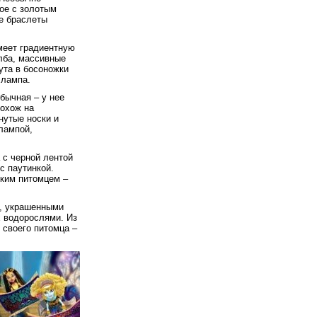
ое с золотым
ые браслеты
меет градиентную
 лба, массивные
бута в босоножки
 лампа.
бычная – у нее
похож на
нутые носки и
лампой,
 с черной лентой
с паутинкой.
ьким питомцем –
, украшенными
х водорослями. Из
 своего питомца –