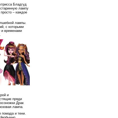
ктрисса Бладгуд
т старинную лампу
 просто – каждое
олшебной лампы.
ий, с которыми
е и временами
.
рой и
естящие пряди
Босоножки Драк
розовая лампа.
 помада и тени.
 Необычно