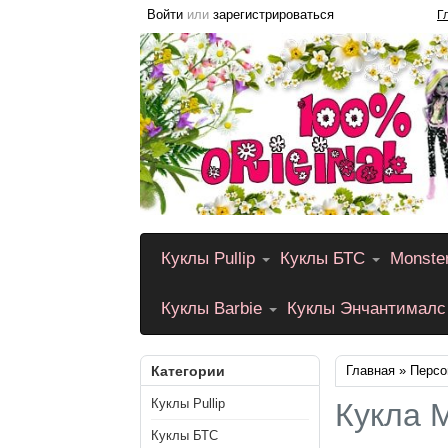
Войти
или
зарегистрироваться
Г
Куклы Pullip
Куклы БТС
Monste
Куклы Barbie
Куклы Энчантималс
Категории
Главная
»
Персо
Куклы Pullip
Кукла 
Куклы БТС