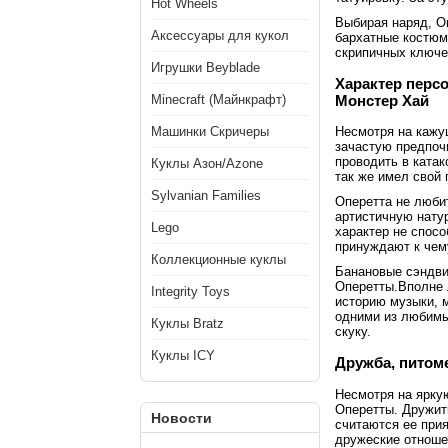
Hot Wheels
Выбирая наряд, О
Аксессуары для кукол
бархатные костюмы
скрипичных ключе
Игрушки Beyblade
Характер перс
Монстер Хай
Minecraft (Майнкрафт)
Машинки Скричеры
Несмотря на кажущ
зачастую предпоч
проводить в катак
Куклы Азон/Azone
так же имел свой 
Sylvanian Families
Оперетта не любит
артистичную нату
Lego
характер не спосо
принуждают к чему
Коллекционные куклы
Банановые сэндви
Оперетты.Вполне 
Integrity Toys
историю музыки, м
одними из любимы
Куклы Bratz
скуку.
Куклы ICY
Дружба, питом
Несмотря на яркую
Оперетты. Дружит
Новости
считаются ее прия
дружеские отношен