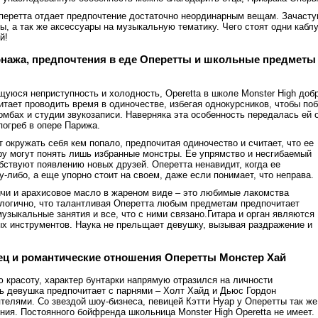
перетта отдает предпочтение достаточно неординарным вещам. Зачасту
, а так же аксессуары на музыкальную тематику. Чего стоят одни каблу
й!
онажа, предпочтения в еде Оперетты и школьные предметы
уюся неприступность и холодность, Operetta в школе Monster High доб
итает проводить время в одиночестве, избегая однокурсников, чтобы п
омбах и студии звукозаписи. Наверняка эта особенность передалась ей о
погреб в опере Парижа.
 окружать себя кем попало, предпочитая одиночество и считает, что ее
ру могут понять лишь избранные монстры. Ее упрямство и несгибаемый
бствуют появлению новых друзей. Оперетта ненавидит, когда ее
-либо, а еще упорно стоит на своем, даже если понимает, что неправа.
чи и арахисовое масло в жареном виде – это любимые лакомства
логично, что талантливая Оперетта любым предметам предпочитает
узыкальные занятия и все, что с ними связано.Гитара и орган являются
х инструментов. Наука не прельщает девушку, вызывая раздражение и
ец и романтические отношения Оперетты Монстер Хай
 красоту, характер бунтарки напрямую отразился на личности
ь девушка предпочитает с парнями – Холт Хайд и Дьюс Гордон
телями. Со звездой шоу-бизнеса, певицей Кэтти Нуар у Оперетты так же
ия. Постоянного бойфренда школьница Monster High Operetta не имеет.