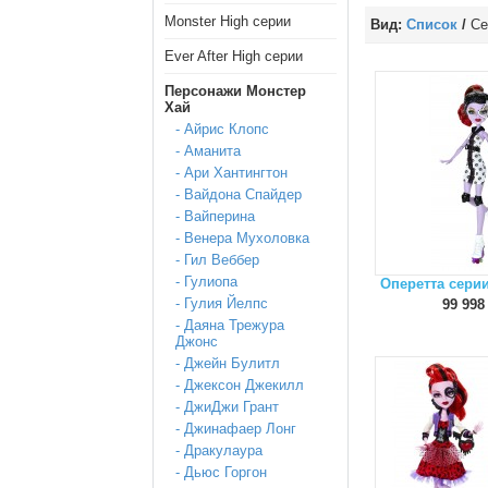
Monster High серии
Вид:
Список
/
Се
Ever After High серии
Персонажи Монстер
Хай
- Айрис Клопс
- Аманита
- Ари Хантингтон
- Вайдона Спайдер
- Вайперина
- Венера Мухоловка
- Гил Веббер
- Гулиопа
Оперетта сери
- Гулия Йелпс
99 998
- Даяна Трежура
Джонс
- Джейн Булитл
- Джексон Джекилл
- ДжиДжи Грант
- Джинафаер Лонг
- Дракулаура
- Дьюс Горгон