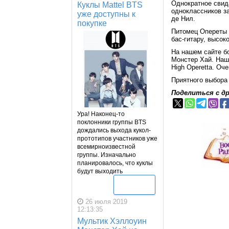
Однократное свид
Куклы Mattel BTS
одноклассников з
уже доступны к
де Нил.
покупке
Питомец Опереты 
бас-гитару, высок
На нашем сайте б
Монстер Хай. Наш
High Operetta. Оч
Приятного выбора 
Поделиться с д
Ура! Наконец-то
поклонники группы BTS
дождались выхода кукол-
прототипов участников уже
всемирноизвестной
группы. Изначально
планировалось, что куклы
будут выходить
Подробнее
26 июля 2019
12:13:35
Мультик Хэллоуин