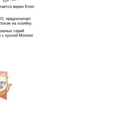
тается верен Клео
 О, предпочитает
похож на хозяйку.
разных серий
 с куклой Monster