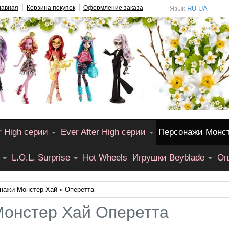
лавная
Корзина покупок
Оформление заказа
Язык
RU
UA
r High серии
Ever After High серии
Персонажи Монс
L.O.L. Surprise
Hot Wheels
Игрушки Beyblade
Оп
нажи Монстер Хай
» Оперетта
Монстер Хай Оперетта