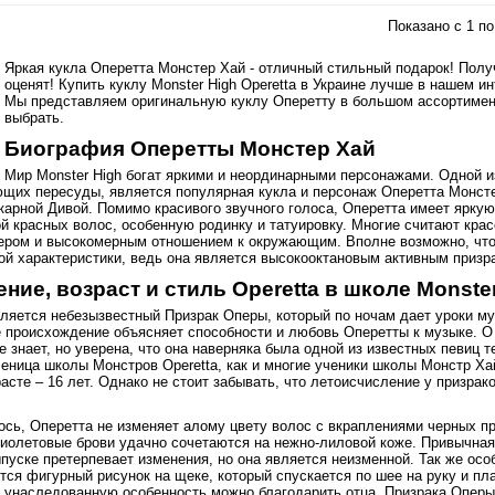
Показано с 1 по 
Яркая кукла Оперетта Монстер Хай - отличный стильный подарок! Полу
оценят! Купить куклу Monster High Operetta в Украине лучше в нашем ин
Мы представляем оригинальную куклу Оперетту в большом ассортимент
выбрать.
Биография Оперетты Монстер Хай
Мир Monster High богат яркими и неординарными персонажами. Одной из
щих пересуды, является популярная кукла и персонаж Оперетта Монст
карной Дивой. Помимо красивого звучного голоса, Оперетта имеет ярк
й красных волос, особенную родинку и татуировку. Многие считают крас
ером и высокомерным отношением к окружающим. Вполне возможно, что
ой характеристики, ведь она является высокооктановым активным призр
ие, возраст и стиль Operetta в школе Monste
ляется небезызвестный Призрак Оперы, который по ночам дает уроки му
е происхождение объясняет способности и любовь Оперетты к музыке. 
е знает, но уверена, что она наверняка была одной из известных певиц т
ченица школы Монстров Operetta, как и многие ученики школы Монстр Ха
асте – 16 лет. Однако не стоит забывать, что летоисчисление у призрак
ось, Оперетта не изменяет алому цвету волос с вкраплениями черных пр
фиолетовые брови удачно сочетаются на нежно-лиловой коже. Привычная
пуске претерпевает изменения, но она является неизменной. Так же ос
ся фигурный рисунок на щеке, который спускается по шее на руку и пла
у унаследованную особенность можно благодарить отца, Призрака Оперы