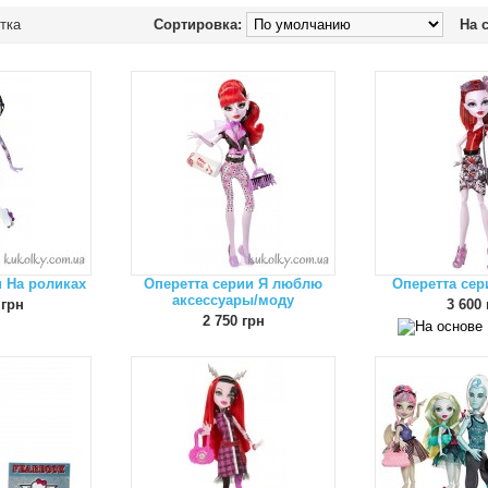
тка
Сортировка:
На 
и На роликах
Оперетта серии Я люблю
Оперетта сер
аксессуары/моду
 грн
3 600 
2 750 грн