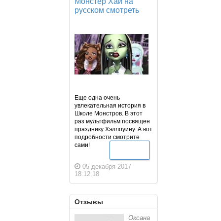
Монстер Хай на
русском смотреть
Еще одна очень
увлекательная история в
Школе Монстров. В этот
раз мультфильм посвящен
празднику Хэллоуину. А вот
подробности смотрите
сами!
Подробнее
05 декабря 2017
18:12:18
Отзывы
Оксана