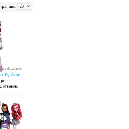
странице:
ия Бу Йорк
грн