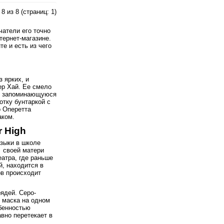
8 из 8 (страниц: 1)
чатели его точно
тернет-магазине.
е и есть из чего
 ярких, и
ер Хай. Ее смело
ую запоминающуюся
отку бунтаркой с
 Оперетта
аком.
r High
зыки в школе
О своей матери
еатра, где раньше
й, находится в
ов происходит
ядей. Серо-
 маска на одном
обенностью
вно перетекает в
.