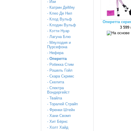
- Изи
- Катрин ДеМяу
- Клео Де Нил
- Клод Вульф
Оперетта сери
- Клодин Вульф
3 599 
- Кэтти Нуар
- Лагуна Блю
- Мяулодия и
Пурсефона
- Нефера
- Оперетта
- Робекка Стим
- Рошель Гойл
- Скара Скримс
- Скелита
- Спектра
Вондергейст
- Твайла
- Торалей Страйп
- Френки Штейн
- Хани Свомп
- Хит Бёрнс
- Холт Хайд