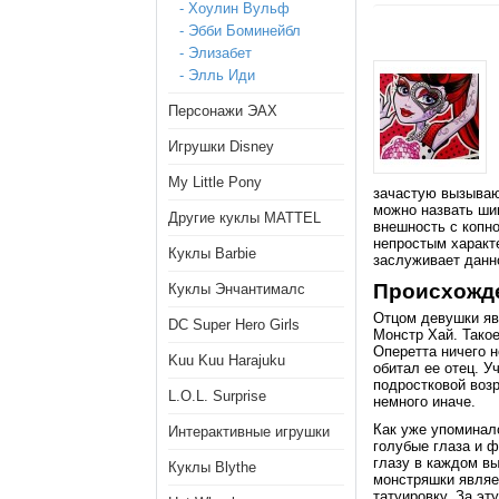
- Хоулин Вульф
- Эбби Боминейбл
- Элизабет
- Элль Иди
Персонажи ЭАХ
Игрушки Disney
My Little Pony
зачастую вызываю
можно назвать ши
Другие куклы MATTEL
внешность с копно
непростым характ
Куклы Barbie
заслуживает данн
Происхожден
Куклы Энчантималс
Отцом девушки яв
DC Super Hero Girls
Монстр Хай. Тако
Оперетта ничего н
Kuu Kuu Harajuku
обитал ее отец. У
подростковой возр
L.O.L. Surprise
немного иначе.
Как уже упоминал
Интерактивные игрушки
голубые глаза и 
глазу в каждом вы
Куклы Blythe
монстряшки являет
татуировку. За эт