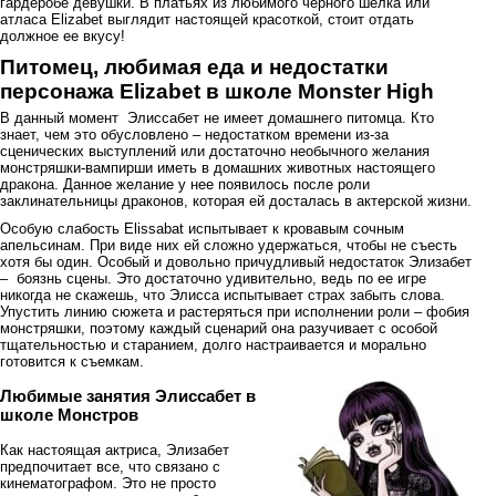
гардеробе девушки. В платьях из любимого черного шелка или
атласа Elizabet выглядит настоящей красоткой, стоит отдать
должное ее вкусу!
Питомец, любимая еда и недостатки
персонажа Elizabet в школе Monster High
В данный момент Элиссабет не имеет домашнего питомца. Кто
знает, чем это обусловлено – недостатком времени из-за
сценических выступлений или достаточно необычного желания
монстряшки-вампирши иметь в домашних животных настоящего
дракона. Данное желание у нее появилось после роли
заклинательницы драконов, которая ей досталась в актерской жизни.
Особую слабость Elissabat испытывает к кровавым сочным
апельсинам. При виде них ей сложно удержаться, чтобы не съесть
хотя бы один. Особый и довольно причудливый недостаток Элизабет
– боязнь сцены. Это достаточно удивительно, ведь по ее игре
никогда не скажешь, что Элисса испытывает страх забыть слова.
Упустить линию сюжета и растеряться при исполнении роли – фобия
монстряшки, поэтому каждый сценарий она разучивает с особой
тщательностью и старанием, долго настраивается и морально
готовится к съемкам.
Любимые занятия Элиссабет в
школе Монстров
Как настоящая актриса, Элизабет
предпочитает все, что связано с
кинематографом. Это не просто