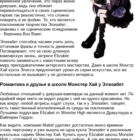
временное увлечение, это образ жизни
девушки, ведь она обожает
перевоплощаться в своих сценических
героев так реалистично, что сложно
поверить в ее фобию. Те, кто является
поклонником творчества Элизабет ,
знакомы с ее сценическим псевдонимом
- Вероника Вон Вамп.
Элизабет способна часами учить роль,
оттачивая фразы и точность движений.
Поговаривают, что за свою длинную
вампирскую жизнь, актрисе Elizabet
повезло заниматься с известными всему
миру преподавателями актерского мастерства. Даже в школе Монстр
Хай кукла Элисса предпочитает уроки из серии искусства, все же
остальные не вызывают у не должного интереса.
Романтика и друзья в школе Монстер Хай у Элизабет
Любовных отношений у девушки-вампирши на данный момент нет. По
крайней мере никто не видел рядом с ней ни одного красавчика. Но,
как вокруг любой актрисы ходят слухи, так и у Элизабет, говорят,
есть таинственный возлюбленный из среды ее поклонников.
Лучшими подругами Elizabet от Monster High являются Дракулаура и
Вайперин Гордон.
Как видите, компания Mattel уделяет достаточно много времени
этому персонажу и уже вышла ни одна кукла Элизабет в различным
кукольных сериях Монстер Хай. Купить куклу Elizabet школы Monster
High с отправкой по Украине реально сейчас. А так же звоните нам и