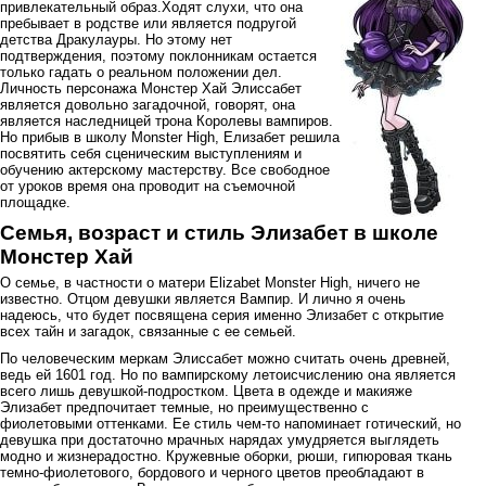
привлекательный образ.Ходят слухи, что она
пребывает в родстве или является подругой
детства Дракулауры. Но этому нет
подтверждения, поэтому поклонникам остается
только гадать о реальном положении дел.
Личность персонажа Монстер Хай Элиссабет
является довольно загадочной, говорят, она
является наследницей трона Королевы вампиров.
Но прибыв в школу Monster High, Елизабет решила
посвятить себя сценическим выступлениям и
обучению актерскому мастерству. Все свободное
от уроков время она проводит на съемочной
площадке.
Семья, возраст и стиль Элизабет в школе
Монстер Хай
О семье, в частности о матери Elizabet Monster High, ничего не
известно. Отцом девушки является Вампир. И лично я очень
надеюсь, что будет посвящена серия именно Элизабет с открытие
всех тайн и загадок, связанные с ее семьей.
По человеческим меркам Элиссабет можно считать очень древней,
ведь ей 1601 год. Но по вампирскому летоисчислению она является
всего лишь девушкой-подростком. Цвета в одежде и макияже
Элизабет предпочитает темные, но преимущественно с
фиолетовыми оттенками. Ее стиль чем-то напоминает готический, но
девушка при достаточно мрачных нарядах умудряется выглядеть
модно и жизнерадостно. Кружевные оборки, рюши, гипюровая ткань
темно-фиолетового, бордового и черного цветов преобладают в