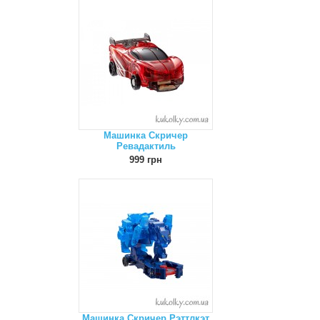
Машинка Скричер
Ревадактиль
999 грн
Машинка Скричер Рэттлкэт