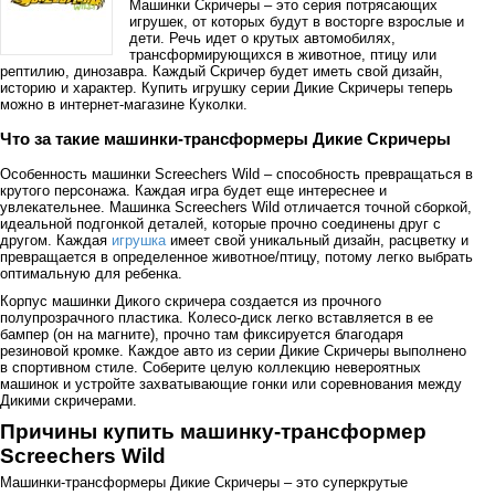
Машинки Скричеры – это серия потрясающих
игрушек, от которых будут в восторге взрослые и
дети. Речь идет о крутых автомобилях,
трансформирующихся в животное, птицу или
рептилию, динозавра. Каждый Скричер будет иметь свой дизайн,
историю и характер. Купить игрушку серии Дикие Скричеры теперь
можно в интернет-магазине Куколки.
Что за такие машинки-трансформеры Дикие Скричеры
Особенность машинки Screechers Wild – способность превращаться в
крутого персонажа. Каждая игра будет еще интереснее и
увлекательнее. Машинка Screechers Wild отличается точной сборкой,
идеальной подгонкой деталей, которые прочно соединены друг с
другом. Каждая
игрушка
имеет свой уникальный дизайн, расцветку и
превращается в определенное животное/птицу, потому легко выбрать
оптимальную для ребенка.
Корпус машинки Дикого скричера создается из прочного
полупрозрачного пластика. Колесо-диск легко вставляется в ее
бампер (он на магните), прочно там фиксируется благодаря
резиновой кромке. Каждое авто из серии Дикие Скричеры выполнено
в спортивном стиле. Соберите целую коллекцию невероятных
машинок и устройте захватывающие гонки или соревнования между
Дикими скричерами.
Причины купить машинку-трансформер
Screechers Wild
Машинки-трансформеры Дикие Скричеры – это суперкрутые