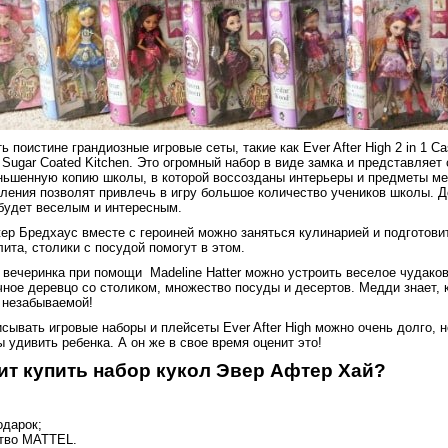
 поистине грандиозные игровые сеты, такие как Ever After High 2 in 1 Cas
 Sugar Coated Kitchen. Это огромный набор в виде замка и представляет
ьшенную копию школы, в которой воссозданы интерьеры и предметы ме
ления позволят привлечь в игру большое количество учеников школы. Д
будет веселым и интересным.
ер Бредхаус вместе с героиней можно заняться кулинарией и подготови
лита, столики с посудой помогут в этом.
 вечеринка при помощи Madeline Hatter можно устроить веселое чудаков
ное деревцо со столиком, множество посуды и десертов. Медди знает, 
 незабываемой!
сывать игровые наборы и плейсеты Ever After High можно очень долго, но
ы удивить ребенка. А он же в свое время оценит это!
ит купить набор кукол Эвер Афтер Хай?
одарок;
тво MATTEL.