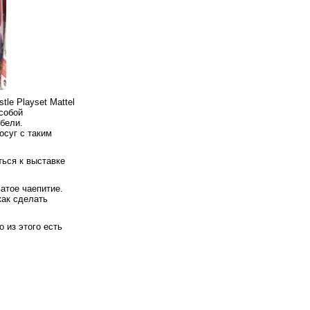
tle Playset Mattel
 собой
бели.
осуг с таким
ться к выставке
атое чаепитие.
как сделать
 из этого есть