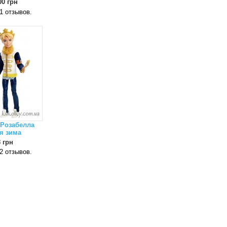
00 грн
 Розабелла
я зима
 грн