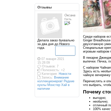
Отзывы
Оксана
Гость.
Среди наборов есть
Ginger Breadhouse
Делала заказ буквально
двухэтажную умен
за два дня до Нового
Специальные креп
года.
Подробнее
игровым набором 
В пекарне Джиндж
07 января 2021
выпечки. Печка, п
15:28:09
Отзывов: 7
С набором Чайная
Полезность: +2
Здесь есть необыч
Категория:
Новости
чайную вечеринку
Запись:
Внимание
Перечислять и опи
коллекционеров! Редкие
что выбрать, чтоб
куклы Монстер Хай в
наличии
Почему сто
выгодно;
необычно;
отличный п
100% качес