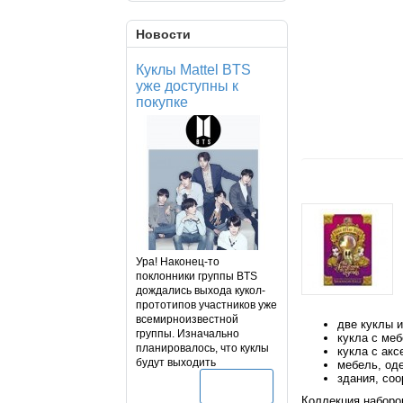
Новости
Куклы Mattel BTS
уже доступны к
покупке
Ура! Наконец-то
поклонники группы BTS
дождались выхода кукол-
прототипов участников уже
всемирноизвестной
две куклы и
группы. Изначально
кукла с ме
планировалось, что куклы
кукла с акс
будут выходить
мебель, од
здания, соо
Подробнее
Коллекция наборов