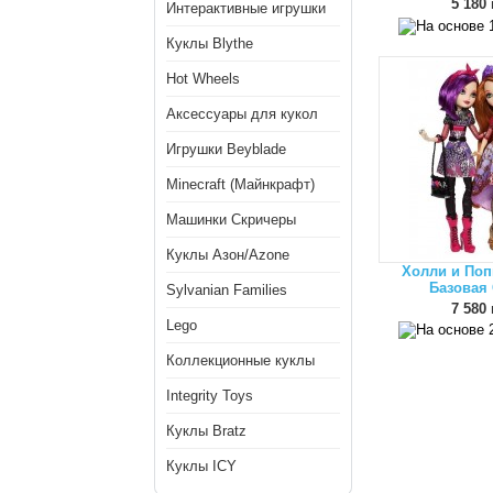
5 180 
Интерактивные игрушки
Куклы Blythe
Hot Wheels
Аксессуары для кукол
Игрушки Beyblade
Minecraft (Майнкрафт)
Машинки Скричеры
Куклы Азон/Azone
Холли и Поп
Базовая
Sylvanian Families
7 580 
Lego
Коллекционные куклы
Integrity Toys
Куклы Bratz
Куклы ICY