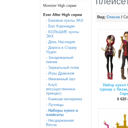
плейсе
Monster High серии
Ever After High серии
Вид:
Список
/
Се
- Базовые куклы ЭАХ
- Бал Коронации
- БОЛЬШИЕ куклы
ЭАХ
- День Наследия
- Дорога в Страну
Чудес
- Зачарованный
пикник
- Зеркальный пляж
- Игры Драконов
- Именинный бал
- Клуб
Набор кукол
могущественных
турнир с Лиззи
принцесс
Сер
- Книжная вечеринка
6 620 
- Лучницы
- Наборы кукол и
плейсеты
- Несдержанная
Весна