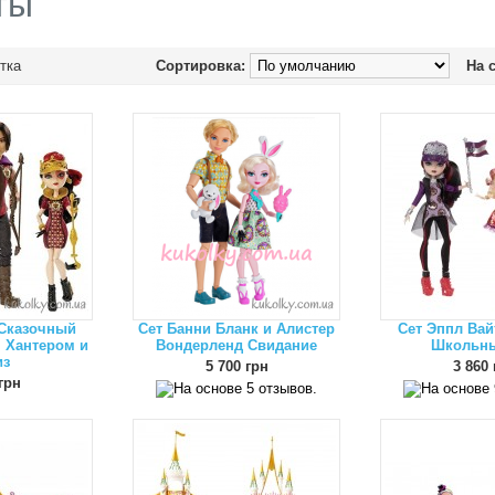
ты
тка
Сортировка:
На 
 Сказочный
Сет Банни Бланк и Алистер
Сет Эппл Вай
, Хантером и
Вондерленд Свидание
Школьны
из
5 700 грн
3 860 
грн