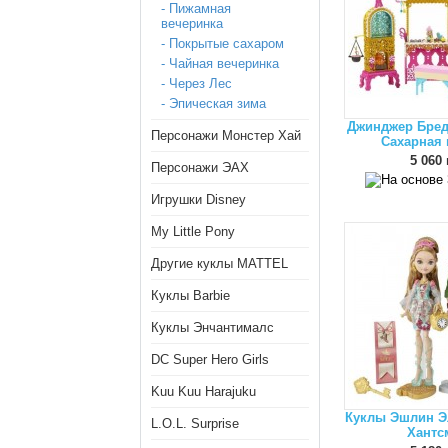
- Пижамная
вечеринка
- Покрытые сахаром
- Чайная вечеринка
- Через Лес
- Эпическая зима
Джинджер Бред
Персонажи Монстер Хай
Сахарная 
5 060 
Персонажи ЭАХ
Игрушки Disney
My Little Pony
Другие куклы MATTEL
Куклы Barbie
Куклы Энчантималс
DC Super Hero Girls
Kuu Kuu Harajuku
Куклы Эшлин Э
L.O.L. Surprise
Хантс