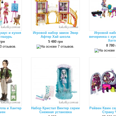
хаус и кухня
Игровой набор замок Эвер
Игровой наб
глазурь
Афтер Хай школа
вечеринка с ку
Хетт
грн
5 480 грн
8 780 
лла и Хантер
Набор Кристал Винтер серии
Рейвен Квин се
мен
Снежная установка
Страну 