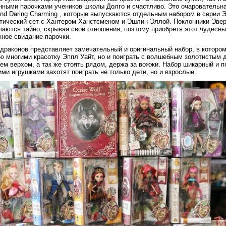
нными парочками учеников школы Долго и счастливо. Это очаровательн
and Daring Charming , которые выпускаются отдельным набором в серии 
нтический сет с Хантером Ханстсменом и Эшлин Эллой. Поклонники Эвер
чаются тайно, скрывая свои отношения, поэтому приобретя этот чудесн
жное свидание парочки.
 драконов представляет замечательный и оригинальный набор, в которо
ю многими красотку Эппл Уайт, но и поиграть с волшебным золотистым 
ем верхом, а так же стоять рядом, держа за вожжи. Набор шикарный и п
ми игрушками захотят поиграть не только дети, но и взрослые.