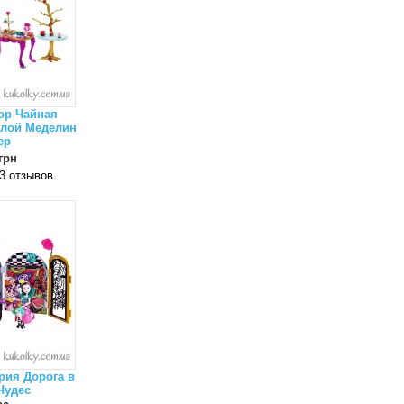
ор Чайная
клой Меделин
ер
грн
рия Дорога в
Чудес