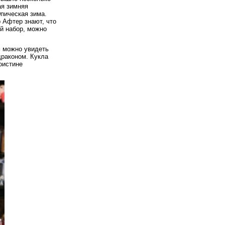
ая зимняя
Эпическая зима.
 Афтер знают, что
ый набор, можно
м можно увидеть
драконом. Кукла
оистине