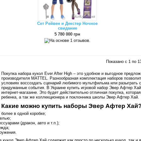
Сет Рейвен и Декстер Ночное
свидание
5 780 000 грн
Показано с 1 по 13
Покупка набора кукол Ever After High – это удобное и выгодное предлож
производителя MATTEL. Разнообразная комплектация наборов позволи
условиях воссоздать сценарий любимого мультфильма или разыграть 
придуманные события. В Украине купить игровой набор Эвер Афтер Ха
интернет-магазине. Это будет действительно отличная покупка, котора
ребенка, а так же коллекционера и поклонника школы Эвер Афтер Хай.
Какие можно купить наборы Эвер Афтер Хай
 более в одной коробке;
белью;
ессуарами (дракон, авто и т.п.);
ежда;
ружения.
 кукол Эвер Афтер Хай содержит как просто по несколько кукол, так и