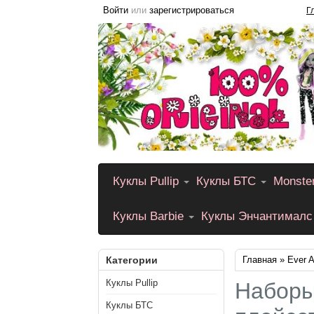
Войти
или
зарегистрироваться
Г
Куклы Pullip
Куклы БТС
Monste
Куклы Barbie
Куклы Энчантималс
Категории
Главная
»
Ever A
Куклы Pullip
Наборы
Куклы БТС