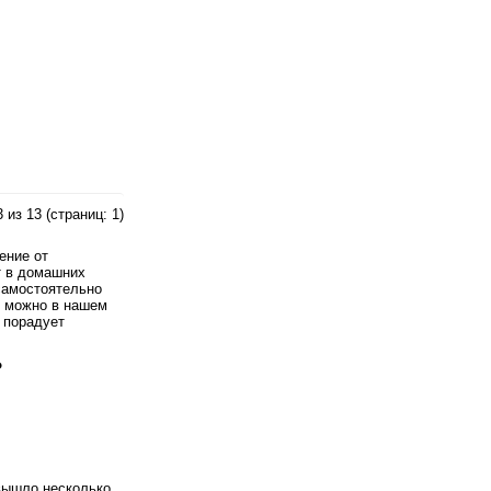
 из 13 (страниц: 1)
ение от
т в домашних
самостоятельно
й можно в нашем
я порадует
?
 вышло несколько