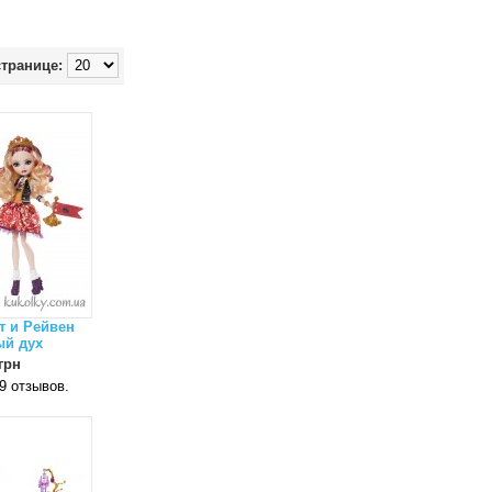
странице:
т и Рейвен
й дух
грн