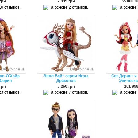
грн
2 999 грн
35 000 0
пи О'Хэйр
Эппл Вайт серии Игры
Сет Деринг и
 Серия
Драконов
Эпическа
грн
3 260 грн
101 998