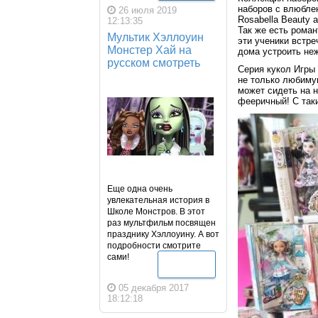
наборов с влюбле
26 июля 2019
Rosabella Beauty 
12:13:35
Так же есть рома
Мультик Хэллоуин
эти ученики встре
Монстер Хай на
дома устроить не
русском смотреть
Серия кукол Игры
не только любиму
может сидеть на н
фееричный! С таки
Еще одна очень
увлекательная история в
Школе Монстров. В этот
раз мультфильм посвящен
празднику Хэллоуину. А вот
подробности смотрите
сами!
Подробнее
05 декабря 2017
18:12:18