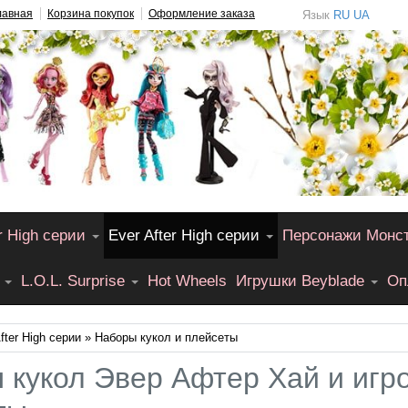
лавная
Корзина покупок
Оформление заказа
Язык
RU
UA
r High серии
Ever After High серии
Персонажи Монс
L.O.L. Surprise
Hot Wheels
Игрушки Beyblade
Оп
fter High серии
» Наборы кукол и плейсеты
 кукол Эвер Афтер Хай и игр