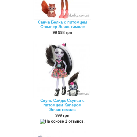
Санча Белка с питомцем
Стампер Энчантималс
99 998 грн
Скунс Сэйдж Скунси с
питомцем Капером
Энчантималс
999 грн