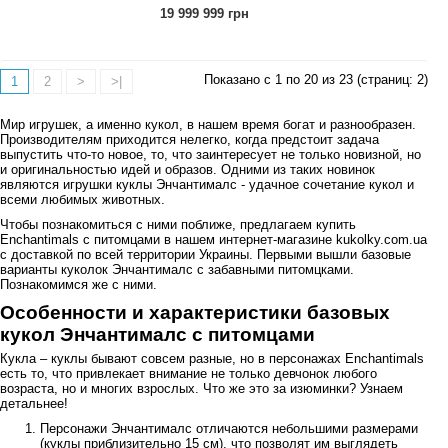
19 999 999 грн
Показано с 1 по 20 из 23 (страниц: 2)
1
2
>
>|
Мир игрушек, а именно кукол, в нашем время богат и разнообразен.
Производителям приходится нелегко, когда предстоит задача
выпустить что-то новое, то, что заинтересует не только новизной, но
и оригинальностью идей и образов. Одними из таких новинок
являются игрушки куклы Энчантималс - удачное сочетание кукол и
всеми любимых животных.
Чтобы познакомиться с ними поближе, предлагаем купить
Enchantimals с питомцами в нашем интернет-магазине kukolky.com.ua
с доставкой по всей территории Украины. Первыми вышли базовые
варианты куколок Энчантималс с забавными питомцками.
Познакомимся же с ними.
Особенности и характеристики базовых
кукол Энчантималс с питомцами
Кукла – куклы бывают совсем разные, но в персонажах Enchantimals
есть то, что привлекает внимание не только девчонок любого
возраста, но и многих взрослых. Что же это за изюминки? Узнаем
детальнее!
Персонажи Энчантималс отличаются небольшими размерами
(куклы приблизительно 15 см), что позволят им выглядеть