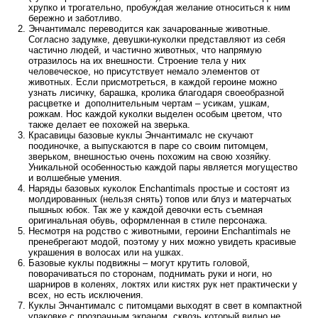
хрупко и трогательно, пробуждая желание относиться к ним
бережно и заботливо.
Энчантималс переводится как зачарованные животные.
Согласно задумке, девушки-куколки представляют из себя
частично людей, и частично животных, что напрямую
отразилось на их внешности. Строение тела у них
человеческое, но присутствует немало элементов от
животных. Если присмотреться, в каждой героине можно
узнать лисичку, барашка, кролика благодаря своеобразной
расцветке и дополнительным чертам – усикам, ушкам,
рожкам. Нос каждой куколки выделен особым цветом, что
также делает ее похожей на зверька.
Красавицы базовые куклы Энчантималс не скучают
поодиночке, а выпускаются в паре со своим питомцем,
зверьком, внешностью очень похожим на свою хозяйку.
Уникальной особенностью каждой пары является могущество
и волшебные умения.
Наряды базовых куколок Enchantimals простые и состоят из
молдированных (нельзя снять) топов или блуз и матерчатых
пышных юбок. Так же у каждой девочки есть съемная
оригинальная обувь, оформленная в стиле персонажа.
Несмотря на родство с животными, героини Enchantimals не
пренебрегают модой, поэтому у них можно увидеть красивые
украшения в волосах или на ушках.
Базовые куклы подвижны – могут крутить головой,
поворачиваться по сторонам, поднимать руки и ноги, но
шарниров в коленях, локтях или кистях рук нет практически у
всех, но есть исключения.
Куклы Энчантималс с питомцами выходят в свет в компактной
упаковке с прозрачным экраном, сквозь который видно не