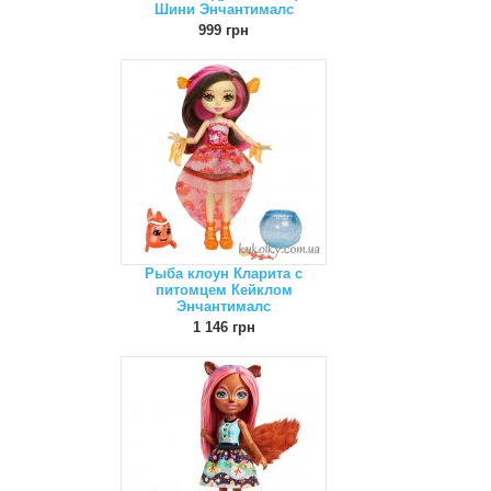
Шини Энчантималс
999 грн
Рыба клоун Кларита с
питомцем Кейклом
Энчантималс
1 146 грн