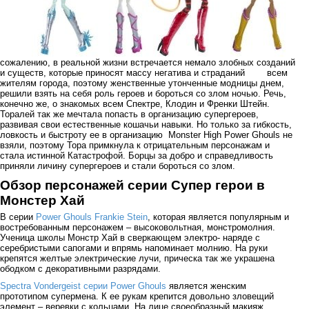
сожалению, в реальной жизни встречается немало злобных созданий
и существ, которые приносят массу негатива и страданий всем
жителям города, поэтому женственные утонченные модницы днем,
решили взять на себя роль героев и бороться со злом ночью. Речь,
конечно же, о знакомых всем Спектре, Клодин и Френки Штейн.
Торалей так же мечтала попасть в организацию супергероев,
развивая свои естественные кошачьи навыки. Но только за гибкость,
ловкость и быстроту ее в организацию Monster High Power Ghouls не
взяли, поэтому Тора примкнула к отрицательным персонажам и
стала истинной Катастрофой. Борцы за добро и справедливость
приняли личину супергероев и стали бороться со злом.
Обзор персонажей серии Супер герои в
Монстер Хай
В серии
Power Ghouls Frankie Stein
, которая является популярным и
востребованным персонажем – высоковольтная, монстромолния.
Ученица школы Монстр Хай в сверкающем электро- наряде с
серебристыми сапогами и впрямь напоминает молнию. На руки
крепятся желтые электрические лучи, прическа так же украшена
ободком с декоративными разрядами.
Spectra Vondergeist серии Power Ghouls
является женским
прототипом супермена. К ее рукам крепится довольно зловещий
элемент – веревки с кольцами. На лице своеобразный макияж,