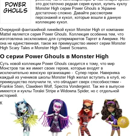
это достаточно редкая серия кукол, купить куклу
Monster High серии Power Ghouls в Украине
достаточно сложно. Давайте рассмотрим
персонажей и кукол, которые вошли в данную
коллекцию кукол.
Очередной фантазийной линейкой кукол Monster High от компании
Mattel является серия Power Ghouls. Коллекция особенна тем, что
изготовлена эксклюзивно для супермаркетов Таргет в Америке. Но
она не единственная, такое же преимущество имеют серии Monster
High Scary Tales и Monster High Sweet Screams.
О серии Power Ghouls в Monster High
Суть новой коллекции Power Ghouls сводится к тому, что мир
Монстров так же имеет своих героев, которые входят в
исключительно женскую организацию - Супер герои. Наверняка
каждый из учеников школы Monster High желал вступить в клуб, но
преимущество получили те, что обладает сверх способностями -
Frankie Stein, Clawdeen Wolf, Spectra Vondergeist. Так же в выпуске
имеются и куклы Toralei Stripe и Widowna Spider, но с отдельной
историей.
К