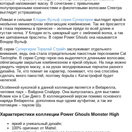
который напоминает маску. В сочетании с привычными
полупрозрачными конечностями и фиолетовыми волосами Спектра
выглядит устрашающе.
Ловкая и сильная
Клодин Вульф серии Супергерои
выглядит яркой в
необычно миниатюрном облегающем комбинезоне. Так же бросаются
в глаза перемены в прическе – зеленые пряди по всей длине и
густая челка. У Клодин есть шикарный щит с эмблемой волка, а так
же шипованные браслеты. В серии Power Ghouls она называется
Вондер Вульф.
В серии
Супергерои Торалей Страйп
заслуживает отдельного
внимания, ведь она стала отрицательным пакостным персонажем Cat
Tastrophe. В серии Супер герои она выделяется длинными волосами,
облегающим закрытым комбинезоном и яркой обувью. На лице можно
увидеть черную маску, а на руках молдированные перчатки разного
дизайна. Те, кто помнит ее характер, понимают, что она способна
сделать много пакостей, поэтому борьба с Катастрофой будет
нелегкой.
Особенной куколкой в данной коллекции является и Вебарелла,
человек паук – Вайдона Спайдер. Она выпускалась для выставки
Комик кон в Сан Диего. В коллекционной версии помимо основного
наряда Вебарелла дополнена еще одним аутфитом, а так же
питомцем – пауком Шу.
Характеристики коллекции Power Ghouls Monster High
яркий и уникальный дизайн;
100% оригинал от Mattel;