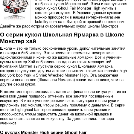
в образах кукол Монстер хай. Этим и заслуживает
серия кукол Ghoul Fair Monster High купить в
коллекцию игрушек. В Украине данные куколки
можно приобрести в нашем интернет-магазине
kukolky.com.ua с быстрой отправкой по регионам.
Давайте же рассмотрим очаровательных кукол школы Монстров.
О серии кукол Школьная Ярмарка в Школе
Монстер хай
Школа – это не только бесконечные уроки, дополнительные занятия
и походы в библиотеку. Это и веселые перемены, вечеринки с
одноклассниками и конечно же школьные ярмарки. Вот и ученики-
куклы монстер Хай собрались на одно из таких мероприятий.
Компания Маттел выпустила серию кукол Школьная ярмарка,
которая не уступает другим летним новинкам, таким как monster high
boo york boo York и Shriek Wrecked Monster High. Эта бюджетная
серия и цена на нее (Школьная Ярмарка) значительно ниже, чем на
другие серии кукол.
В школе монстров сложилась сложная финансовая ситуация – из-за
нехватки денег пришлось отменить все занятия посвященные
искусству. В итоге ученики решили взять ситуацию в свои руки и
приложить вес усилия, чтобы решить проблему с деньгами. В серии
monster high ghoul fair герои решили проявить свои умения и
способности, чтобы заработать денег на школьной ярмарке и
восстановить занятия по искусству. За дело взялись четверо
учеников.
О куклах Monster High серии Ghoul Fair