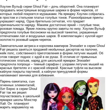
Хоулин Вульф серии Ghoul Fair – дочь оборотней. Она планирует
продавать монстряшные воздушные шарики в форме черепов, от
которых любой покроется мурашками. На ярмарку Хоулин собралась
в простом и стильном платье голубых тонов. Разнообразные принты
украшают наряд. Одна бретелька сетчатая, что придает
оригинальности наряду. Макияж достаточно яркий – голубые тени,
розовая помада. Яркие локоны крупно завиты по низу. Хоулин Вульф
предпочла голубые босоножки на высокой танкетке, украшенные
отпечатками лап и воздушных шаров. В комплектации с куклой идет
золотисто розовый шарик-черепок.
Замечательная актриса и королева вампиров Элизабет в серии Ghoul
Fair решила заняться продажей необычных десертов на палочке,
кейк попс, собственного приготовления в форме летучих мышей. Об
этом говорит поднос с едой в ее руках. В отличие от привычных
готических платьев, наряд для школьной ярмарки Элизабет
предпочла попроще – темный сарафан с узорами летучих мышей на
красных бретелях и с красной оборкой. Красные туфли на высоком
каблуке покрыты паутиной, а каблуки причудливой формы
напоминают венчики для взбивания.
Парень-зажигалка, сын
огненных элементалий,
Хит Бернс в серии Ghoul
Fair так же решил
поучаствовать в школьной
ярмарке школы Монстер
Хай. Он планирует
жарить маршмелоу на