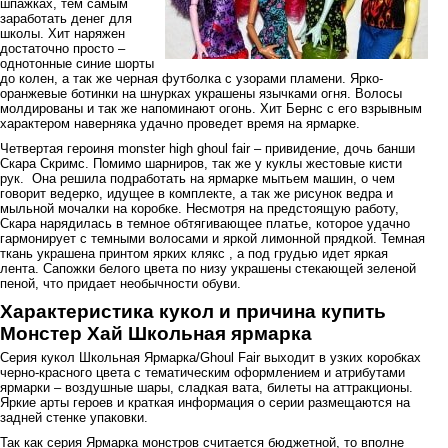
шпажках, тем самым
заработать денег для
школы. Хит наряжен
достаточно просто –
однотонные синие шорты
до колен, а так же черная футболка с узорами пламени. Ярко-
оранжевые ботинки на шнурках украшены язычками огня. Волосы
молдированы и так же напоминают огонь. Хит Бернс с его взрывным
характером наверняка удачно проведет время на ярмарке.
Четвертая героиня monster high ghoul fair – привидение, дочь банши
Скара Скримс. Помимо шарниров, так же у куклы жестовые кисти
рук. Она решила подработать на ярмарке мытьем машин, о чем
говорит ведерко, идущее в комплекте, а так же рисунок ведра и
мыльной мочалки на коробке. Несмотря на предстоящую работу,
Скара нарядилась в темное обтягивающее платье, которое удачно
гармонирует с темными волосами и яркой лимонной прядкой. Темная
ткань украшена принтом ярких клякс , а под грудью идет яркая
лента. Сапожки белого цвета по низу украшены стекающей зеленой
пеной, что придает необычности обуви.
Характеристика кукол и причина купить
Монстер Хай Школьная ярмарка
Серия кукол Школьная Ярмарка/Ghoul Fair выходит в узких коробках
черно-красного цвета с тематическим оформлением и атрибутами
ярмарки – воздушные шары, сладкая вата, билеты на аттракционы.
Яркие арты героев и краткая информация о серии размещаются на
задней стенке упаковки.
Так как серия Ярмарка монстров считается бюджетной, то вполне