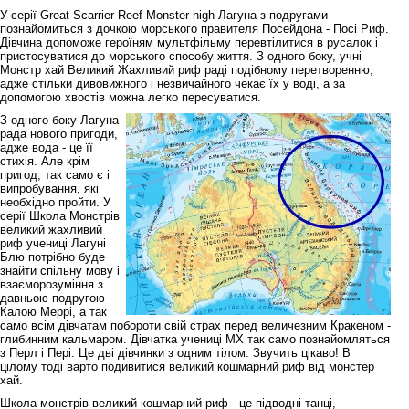
У серії Great Scarrier Reef Monster high Лагуна з подругами
познайомиться з дочкою морського правителя Посейдона - Посі Риф.
Дівчина допоможе героїням мультфільму перевтілитися в русалок і
пристосуватися до морського способу життя. З одного боку, учні
Монстр хай Великий Жахливий риф раді подібному перетворенню,
адже стільки дивовижного і незвичайного чекає їх у воді, а за
допомогою хвостів можна легко пересуватися.
З одного боку Лагуна
рада нового пригоди,
адже вода - це її
стихія. Але крім
пригод, так само є і
випробування, які
необхідно пройти. У
серії Школа Монстрів
великий жахливий
риф учениці Лагуні
Блю потрібно буде
знайти спільну мову і
взаєморозуміння з
давньою подругою -
Калою Меррі, а так
само всім дівчатам побороти свій страх перед величезним Кракеном -
глибинним кальмаром. Дівчатка учениці МХ так само познайомляться
з Перл і Пері. Це дві дівчинки з одним тілом. Звучить цікаво! В
цілому тоді варто подивитися великий кошмарний риф від монстер
хай.
Школа монстрів великий кошмарний риф - це підводні танці,