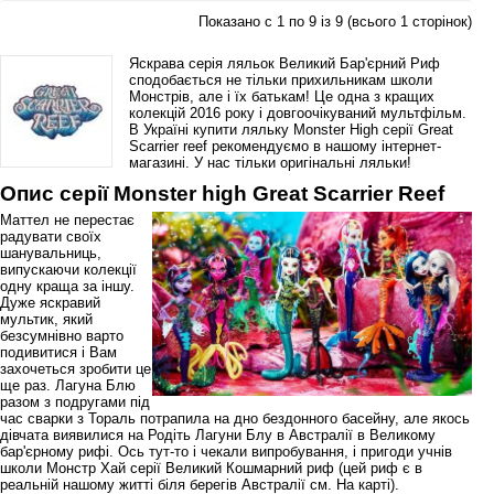
Показано с 1 по 9 із 9 (всього 1 сторінок)
Яскрава серія ляльок Великий Бар'єрний Риф
сподобається не тільки прихильникам школи
Монстрів, але і їх батькам! Це одна з кращих
колекцій 2016 року і довгоочікуваний мультфільм.
В Україні купити ляльку Monster High серії Great
Scarrier reef рекомендуємо в нашому інтернет-
магазині. У нас тільки оригінальні ляльки!
Опис серії Monster high Great Scarrier Reef
Маттел не перестає
радувати своїх
шанувальниць,
випускаючи колекції
одну краща за іншу.
Дуже яскравий
мультик, який
безсумнівно варто
подивитися і Вам
захочеться зробити це
ще раз. Лагуна Блю
разом з подругами під
час сварки з Тораль потрапила на дно бездонного басейну, але якось
дівчата виявилися на Родіть Лагуни Блу в Австралії в Великому
бар'єрному рифі. Ось тут-то і чекали випробування, і пригоди учнів
школи Монстр Хай серії Великий Кошмарний риф (цей риф є в
реальній нашому житті біля берегів Австралії см. На карті).