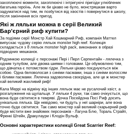
захоплюючі моменти, захоплюючі і інтригуючі пригоди улюблених
багатьма героїнь. Але як би цікаво не було, монстряшкам варто
задуматися над тим, як позбутися від хвостів і повернутися в школу,
після закінчення всіх пригод.
Які ж ляльки можна в серії Великий
Бар'єрний риф купити?
За подіями серії Монстр Хай Кошмарний Риф, компанія Маттел
випускає чудову серію ляльок monster high reef. Колекція
складається з 8 ляльок monster high pack, виконаних в образі
підводних мешканок.
Родзинкою колекції є персонажі Пері і Перл Серпентайн - лялечка з
одним тулубом, але двома шиями і головами. Це обумовлено тим,
що дівчатка є потомством гідри. Ляльки цікаво поєднуються між
собою. Одна беловолосая з синіми пасмами, інша з синіми волоссям
і білими пасмами. Лялечка задоволена своєрідна, але це ж монстер
хай великий жахливий риф!
Кала Меррі на відміну від інших ляльок має не русалочий хвіст, а
розгалуження на щупальця. У ляльки 4 руки, так само очікується, що
вона буде світитися в темряві. Дочка Посейдона Посі Риф досить
унікальна лялька. Ще невідомо, чи будуть у неї шарніри, але вона
точно буде світитися. Так само монстер хай великий скарьерний риф
буде містити вже знайомих персонажів - Лагуна Блю, Тораль Страйп,
Френкі Штейн, Дракулаури і Клодін Вульф.
Основні характеристики колекції Great Scarrier Reef: