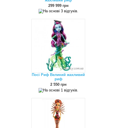
жахливий риф
299 999 грн
Посі Риф Великий жахливий
риф
2 550 грн