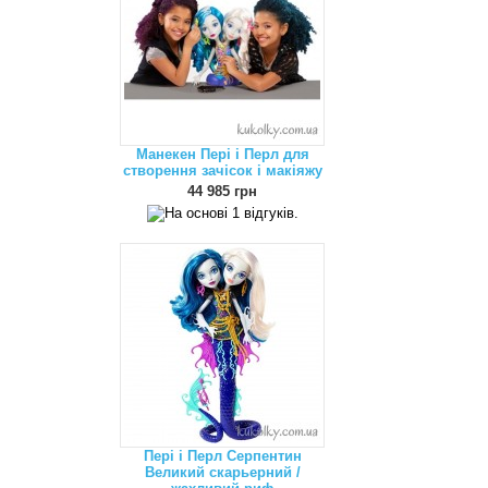
Манекен Пері і Перл для
створення зачісок і макіяжу
44 985 грн
Пері і Перл Серпентин
Великий скарьерний /