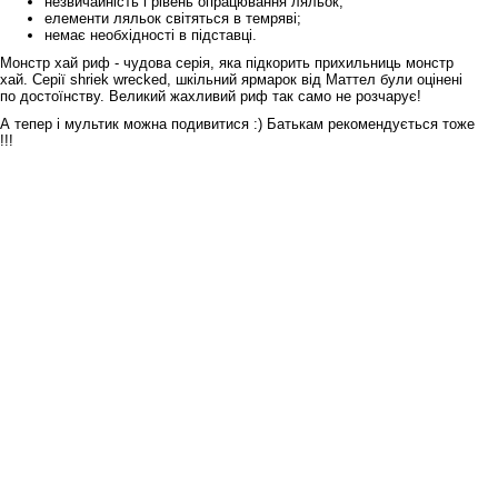
незвичайність і рівень опрацювання ляльок;
елементи ляльок світяться в темряві;
немає необхідності в підставці.
Монстр хай риф - чудова серія, яка підкорить прихильниць монстр
хай. Серії shriek wrecked, шкільний ярмарок від Маттел були оцінені
по достоїнству. Великий жахливий риф так само не розчарує!
А тепер і мультик можна подивитися :) Батькам рекомендується тоже
!!!