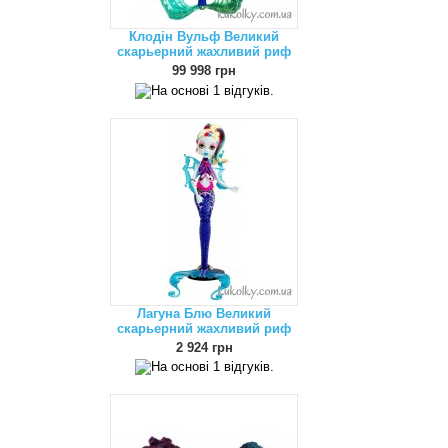
Клодін Вульф Великий
скарьерний жахливий риф
99 998 грн
Лагуна Блю Великий
скарьерний жахливий риф
2 924 грн