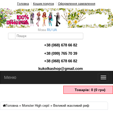
Головна
Кошик покупок
Оформлення замовлення
Мова
RU
UA
+38 (068) 678 66 82
+38 (099) 765 70 39
+38 (068) 678 66 82
kukolkashop@gmail.com
Меню
Товарів: 0 (0 грн)
Головна
»
Monster High серії
» Великий жахливий риф