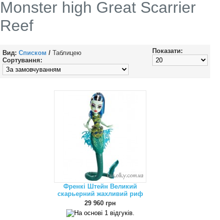
Monster high Great Scarrier
Reef
Показати:
Вид:
Списком
/
Таблицею
Сортування:
Френкі Штейн Великий
скарьерний жахливий риф
29 960 грн