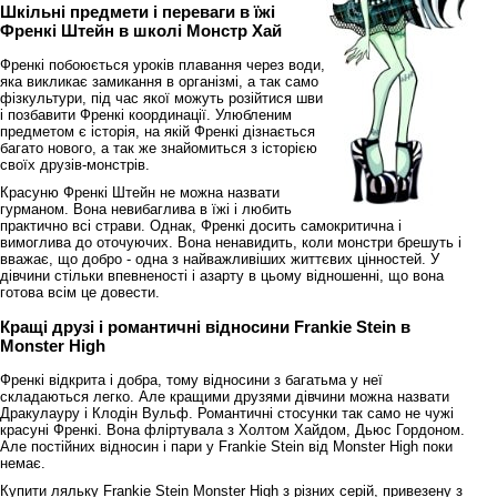
Шкільні предмети і переваги в їжі
Френкі Штейн в школі Монстр Хай
Френкі побоюється уроків плавання через води,
яка викликає замикання в організмі, а так само
фізкультури, під час якої можуть розійтися шви
і позбавити Френкі координації. Улюбленим
предметом є історія, на якій Френкі дізнається
багато нового, а так же знайомиться з історією
своїх друзів-монстрів.
Красуню Френкі Штейн не можна назвати
гурманом. Вона невибаглива в їжі і любить
практично всі страви. Однак, Френкі досить самокритична і
вимоглива до оточуючих. Вона ненавидить, коли монстри брешуть і
вважає, що добро - одна з найважливіших життєвих цінностей. У
дівчини стільки впевненості і азарту в цьому відношенні, що вона
готова всім це довести.
Кращі друзі і романтичні відносини Frankie Stein в
Monster High
Френкі відкрита і добра, тому відносини з багатьма у неї
складаються легко. Але кращими друзями дівчини можна назвати
Дракулауру і Клодін Вульф. Романтичні стосунки так само не чужі
красуні Френкі. Вона фліртувала з Холтом Хайдом, Дьюс Гордоном.
Але постійних відносин і пари у Frankie Stein від Monster High поки
немає.
Купити ляльку Frankie Stein Monster High з різних серій, привезену з