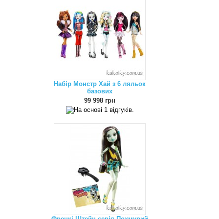
Набір Монстр Хай з 6 ляльок
базових
99 998 грн
Френкі Штейн серія Похмурий