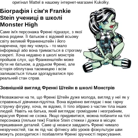
оригінал Mattel в нашому інтернет-магазині Kukolky.
Біографія і сім'я Frankie
Stein учениці в школі
Monster High
Саме ім'я персонажа Френкі підказує, з якої
вона родини. Її батьком є відомий всьому
світу великий Франкенштейн і його
наречена, про яку чомусь - то мало
інформації або вона тримається в строгому
секреті. Хоча недавно в школі монстрів
пройшов слух, що Франкенштейн може
бути не батьком, а дядьком Френкі, але
історія обплутана таємницею і всім
залишається тільки здогадуватися про
реальний стан справ.
Зовнішній вигляд Френкі Штейн в школі Монстрів
Незважаючи на те, що Френкі Штейн дуже молода, вигляд у неї як у
справжньої дівчинки-підлітка. Вона відмінно виглядає і має гарну
струнку фігурку, хоча, як відомо, її тіло зібрано з частин тіла інших
людей. Навіть на батька, який виглядає громіздким і незграбним,
красуня Френкі не схожа. Якщо придивитися, можна побачити на тілі
персонажа (ляльки теж) Frankie Stein стежки і дужки в місцях
пришивання деталей. Саме ці нюанси завдають Френкі чимало
незручностей, так як під час фітнесу або уроків фізкультури шви
можуть розходитися і позбавляти Френкі зручності пересування.