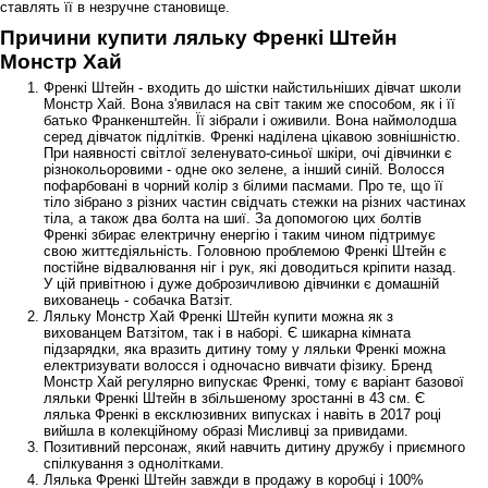
ставлять її в незручне становище.
Причини купити ляльку Френкі Штейн
Монстр Хай
Френкі Штейн - входить до шістки найстильніших дівчат школи
Монстр Хай. Вона з'явилася на світ таким же способом, як і її
батько Франкенштейн. Її зібрали і оживили. Вона наймолодша
серед дівчаток підлітків. Френкі наділена цікавою зовнішністю.
При наявності світлої зеленувато-синьої шкіри, очі дівчинки є
різнокольоровими - одне око зелене, а інший синій. Волосся
пофарбовані в чорний колір з білими пасмами. Про те, що її
тіло зібрано з різних частин свідчать стежки на різних частинах
тіла, а також два болта на шиї. За допомогою цих болтів
Френкі збирає електричну енергію і таким чином підтримує
свою життєдіяльність. Головною проблемою Френкі Штейн є
постійне відвалювання ніг і рук, які доводиться кріпити назад.
У цій привітною і дуже доброзичливою дівчинки є домашній
вихованець - собачка Ватзіт.
Ляльку Монстр Хай Френкі Штейн купити можна як з
вихованцем Ватзітом, так і в наборі. Є шикарна кімната
підзарядки, яка вразить дитину тому у ляльки Френкі можна
електризувати волосся і одночасно вивчати фізику. Бренд
Монстр Хай регулярно випускає Френкі, тому є варіант базової
ляльки Френкі Штейн в збільшеному зростанні в 43 см. Є
лялька Френкі в ексклюзивних випусках і навіть в 2017 році
вийшла в колекційному образі Мисливці за привидами.
Позитивний персонаж, який навчить дитину дружбу і приємного
спілкування з однолітками.
Лялька Френкі Штейн завжди в продажу в коробці і 100%