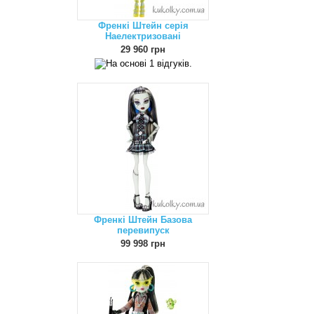
Френкі Штейн серія
Наелектризовані
29 960 грн
Френкі Штейн Базова
перевипуск
99 998 грн