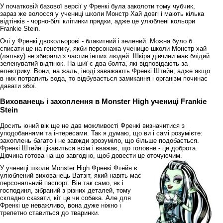
У початковій базової версії у Френкі була заколоти тому чубчик,
зараз же волосся у учениці школи Монстр Хай довгі і мають кілька
відтінків - чорно-білі клітинки прядки, адже це улюблені кольори
Frankie Stein.
Очі у Френкі двокольорові - блакитний і зелений. Можна було б
списати це на генетику, якби персонажа-ученицю школи Монстр хай
(ляльку) не збирали з частин інших людей. Шкіра дівчини має блідий
зеленуватий відтінок. На шиї є два болта, які відповідають за
електрику. Вони, на жаль, іноді заважають Френкі Штейн, адже якщо
в них потрапить вода, то відбувається замикання і організм починає
давати збої.
Вихованець і захоплення в Monster High учениці Frankie
Stein
Досить юний вік ще не дав можливості Френкі визначитися з
уподобаннями та інтересами. Так я думаю, що ви і самі розумієте:
захоплень багато і не завжди зрозуміло, що більше подобається.
Френкі Штейн цікавиться всім і вважає, що головне - це доброта.
Дівчина готова на що завгодно, щоб довести це оточуючим.
У учениці школи Monster High Френкі Фтейн є
улюблений вихованець Ватзіт, який навіть має
персональний паспорт. Він так само, як і
господиня, зібраний з різних деталей, тому
складно сказати, кіт це чи собака. Але для
Френкі це неважливо, вона дуже ніжно і
трепетно ставиться до тваринки.