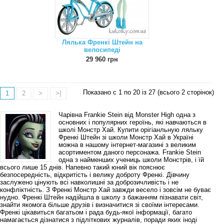
Лялька Френкі Штейн на
велосипеді
29 960 грн
Показано с 1 по 20 із 27 (всього 2 сторінок)
1
2
>
>|
Чарівна Frankie Stein від Monster High одна з
основних і популярних героїнь, які навчаються в
школі Монстр Хай. Купити орігіанльную ляльку
Френкі Штейн зі школи Монстр Хай в Україні
можна в нашому інтернет-магазині з великим
асортиментом даного персонажа. Frankie Stein
одна з найменших учениць школи Монстрів, і їй
всього лише 15 днів. Напевно такий юний вік пояснює
безпосередність, відкритість і велику доброту Френкі. Дівчину
заслужено цінують всі навколишні за доброзичливість і не
конфліктність. З Френкі Монстр Хай завжди весело і зовсім не буває
нудно. Френкі Штейн надійшла в школу з бажанням пізнавати світ,
знайти якомога більше друзів і визначитися зі своїми інтересами.
Френкі цікавиться багатьом і рада будь-якої інформації, багато
намагається дізнатися з підліткових журналів, поради яких іноді