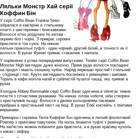
Ляльки Монстр Хай серії
Коффин Бін
У серії Coffin Bean Frankie Stein
зібралася в кав'ярню в стильному
платті з шестернями і блискавками.
Волосся чітко розділені по квітам -
окремо білі і чорні. З прикрас скромні
браслети в тон сукні. На ніжках
ляльки прикольні туфлі - один чорний, другий білий, в точності як її
волосся. В руках Френкі тримає стаканчик з напоєм.
У порівнянні з усіма попередніми випусками, Toralei серії Coffin Bean
Monster High виглядає дуже жіночно. Прямі руде волосся покладені
на проділ і мають скошену чубок. Наряд веркошкі простий і стильний
- спідниця і топ. Круто виглядають босоніжки з ремінцями і шипами.
Тораль в кафе воліла напій в сріблястій пузатої чашці, яку тримає в
руках.
Холодна Abbey Bominable серії Coffin Bean одягнена в облягає темне
плаття з сітчастими рукавами. На ніжках лілові чоботи, ніби створені
з кристаликів льоду. Волосся з двома кольоровими пасмами
прибрані в простенький хвіст на боці. В руках Еббі коктейль з збитими
вершками.
Примарна і скромна Твіла Коффин Бін одягнена в легкий фіолетовий
Ромпер з принтами павутинок. На ногах блакитні туфлі з ремінцем.
На зап'ястях можна побачити два браслета, а в руках красиву кухоль
з какао і зефіру.