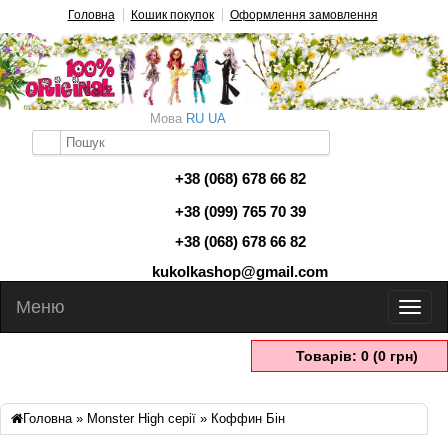
Головна
Кошик покупок
Оформлення замовлення
Мова
RU
UA
+38 (068) 678 66 82
+38 (099) 765 70 39
+38 (068) 678 66 82
kukolkashop@gmail.com
Меню
Товарів: 0 (0 грн)
Головна
»
Monster High серії
» Коффин Бін