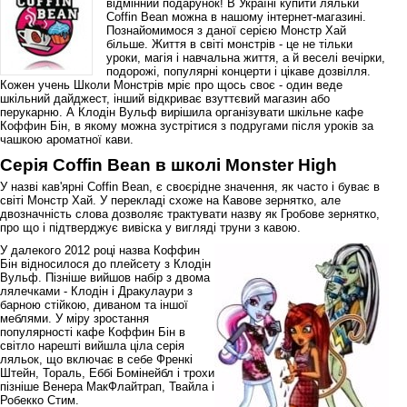
відмінний подарунок! В Україні купити ляльки
Coffin Bean можна в нашому інтернет-магазині.
Познайомимося з даної серією Монстр Хай
більше. Життя в світі монстрів - це не тільки
уроки, магія і навчальна життя, а й веселі вечірки,
подорожі, популярні концерти і цікаве дозвілля.
Кожен учень Школи Монстрів мріє про щось своє - один веде
шкільний дайджест, інший відкриває взуттєвий магазин або
перукарню. А Клодін Вульф вирішила організувати шкільне кафе
Коффин Бін, в якому можна зустрітися з подругами після уроків за
чашкою ароматної кави.
Серія Coffin Bean в школі Monster High
У назві кав'ярні Coffin Bean, є своєрідне значення, як часто і буває в
світі Монстр Хай. У перекладі схоже на Кавове зернятко, але
двозначність слова дозволяє трактувати назву як Гробове зернятко,
про що і підтверджує вивіска у вигляді труни з кавою.
У далекого 2012 році назва Коффин
Бін відносилося до плейсету з Клодін
Вульф. Пізніше вийшов набір з двома
лялечками - Клодін і Дракулаури з
барною стійкою, диваном та іншої
меблями. У міру зростання
популярності кафе Коффин Бін в
світло нарешті вийшла ціла серія
ляльок, що включає в себе Френкі
Штейн, Тораль, Еббі Бомінейбл і трохи
пізніше Венера МакФлайтрап, Твайла і
Робекко Стим.