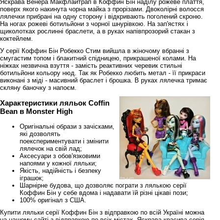
Яскрава Венера Макфлайтрап в Коффин Бін наділу рожеве плаття,
поверх якого накинута чорна майка з прорізами. Двоколірні волосся
лялечки прибрані на одну сторону і відкривають поголений скроню.
На ногах рожеві ботильйони з чорної шнурівкою. На зап'ястях і
щиколотках рослинні браслети, а в руках напівпрозорий стакан з
коктейлем.
У серії Коффин Бін Робекко Стим вийшла в жіночому вбранні з
смугастим топом і блакитний спідницею, прикрашеної колами. На
ніжках незвична взуття - замість реактивних черевик стильні
ботильйони кольору нюд. Так як Робекко любить метал - її прикраси
виконані з міді - масивний браслет і брошка. В руках лялечка тримає
скляну баночку з напоєм.
Характеристики ляльок Coffin
Bean в Monster High
Оригінальні образи з зачісками,
які дозволять
поекспериментувати і змінити
лялечок на свій лад;
Аксесуари з обов'язковими
напоями у кожної ляльки;
Якість, надійність і безпеку
іграшок;
Шарнірне будова, що дозволяє пограти з лялькою серії
Коффин Бін у себе вдома і надавати їй різні цікаві пози;
100% оригінал з США.
Купити ляльки серії Коффин Бін з відправкою по всій Україні можна
на нашому сайті з відправкою по всіх містах. Яскрава красива серія