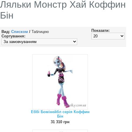
Ляльки Монстр Хай Коффин
Бін
Показати:
Вид:
Списком
/
Таблицею
Сортування:
Еббі Бомінейбл серія Коффин
Бін
31 310 грн