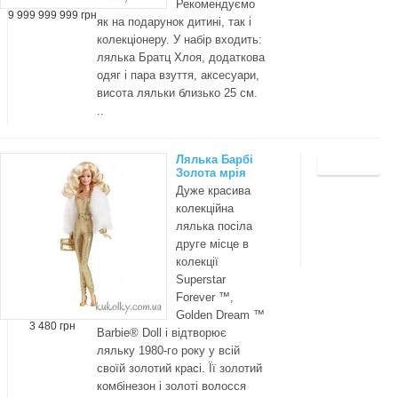
Рекомендуємо
9 999 999 999 грн
як на подарунок дитині, так і
колекціонеру. У набір входить:
лялька Братц Хлоя, додаткова
одяг і пара взуття, аксесуари,
висота ляльки близько 25 см.
..
Лялька Барбі
Золота мрія
Дуже красива
колекційна
лялька посіла
друге місце в
колекції
Superstar
Forever ™,
Golden Dream ™
3 480 грн
Barbie® Doll і відтворює
ляльку 1980-го року у всій
своїй золотий красі. Її золотий
комбінезон і золоті волосся