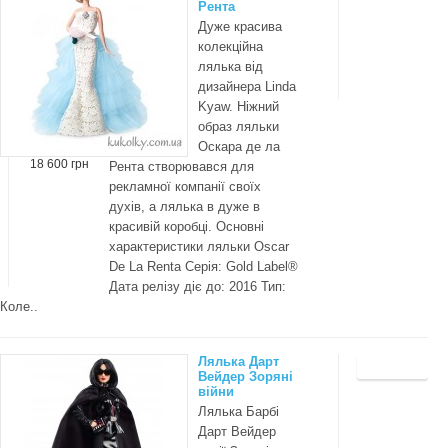
Рента
Дуже красива
колекційна
лялька від
дизайнера Linda
Kyaw. Ніжний
образ ляльки
Оскара де ла
18 600 грн
Рента створювався для
рекламної компанії своїх
духів, а лялька в дуже в
красивій коробці. Основні
характеристики ляльки Oscar
De La Renta Серія: Gold Label®
Дата релізу діє до: 2016 Тип:
Коле..
Лялька Дарт
Вейдер Зоряні
війни
Лялька Барбі
Дарт Вейдер