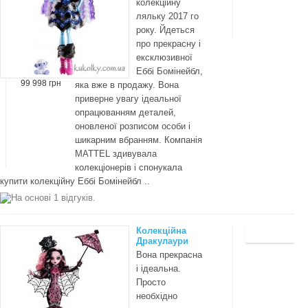
колекційну
ляльку 2017 го
року. Йдеться
про прекрасну і
ексклюзивної
Еббі Бомінейбл,
99 998 грн
яка вже в продажу. Вона
приверне увагу ідеальної
опрацюванням деталей,
оновленої розписом особи і
шикарним вбранням. Компанія
MATTEL здивувала
колекціонерів і спонукала
купити колекційну Еббі Бомінейбл ..
Колекційна
Дракулаури
Вона прекрасна
і ідеальна.
Просто
необхідно