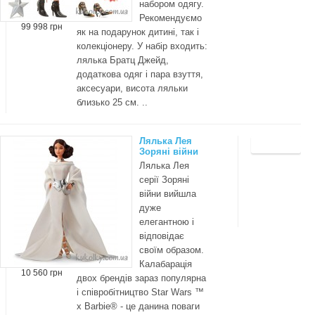
набором одягу.
Рекомендуємо
99 998 грн
як на подарунок дитині, так і
колекціонеру. У набір входить:
лялька Братц Джейд,
додаткова одяг і пара взуття,
аксесуари, висота ляльки
близько 25 см. ..
Лялька Лея
Зоряні війни
Лялька Лея
серії Зоряні
війни вийшла
дуже
елегантною і
відповідає
своїм образом.
Калабарація
10 560 грн
двох брендів зараз популярна
і співробітництво Star Wars ™
x Barbie® - це данина поваги