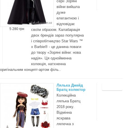
серії Зоряні
війни вийшла
дуже
елегантною і
відповідає
5 280 грн
своїм образом. Калабарація
двох брендів зараз популярна
і співробітництво Star Wars ™
x Barbie® - це данина поваги
до твору «Зоряні війни: нова
надія». Ця однойменна
колекція, натхненна
оригінальним концепт-артом філь..
Лялька Джейд
Братц колектор
Колекційна
лялька Братц
2018 року.
Відмінна
яскрава
лялечка з