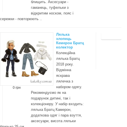
блищить. Аксесуари -
гаманець, туфельки з
відкритим носком, пояс і
сережки - повторюють ..
Лялька
хлопець
Кемерон Братц
колектор
Колекційна
лялька Братц
2018 року.
Відмінна
яскрава
лялечка з
набором одягу.
0 грн
Рекомендуємо як на
подарунок дитині, так і
колекціонеру. У набір входить:
лялька Братц Камерон,
додаткова одяг і пара взуття,
аксесуари, висота ляльки
близько 25 см. ..