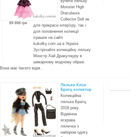
купити ляльку
Monster High
Draculaura
Collector Doll як
99 998 грн
для прикраси інтер'єру, так і
для поповнення колекції
іграшок на сайті
kukolky.com.ua в Україні.
Зустрічайте колекційну ляльку
Монстр Хай Дракулауру в
шикарному модному образі.
Вона має багато відм..
Лялька Хлоя
Братц колектор
Колекційна
лялька Братц
2018 року.
Відмінна
яскрава
лялечка з
набором одягу.