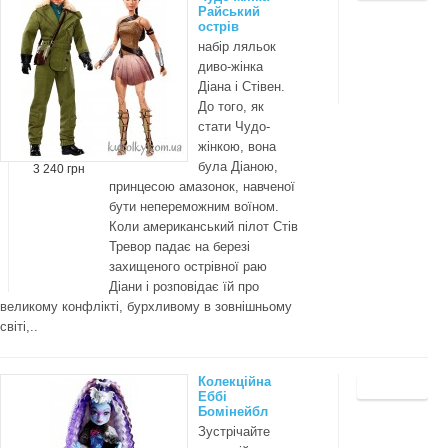
Райський
острів
набір ляльок
диво-жінка
Діана і Стівен.
До того, як
стати Чудо-
жінкою, вона
була Діаною,
3 240 грн
принцесою амазонок, навченої
бути непереможним воїном.
Коли американський пілот Стів
Тревор падає на березі
захищеного острівної раю
Діани і розповідає їй про
великому конфлікті, бурхливому в зовнішньому
світі,..
Колекційна
Еббі
Бомінейбл
Зустрічайте