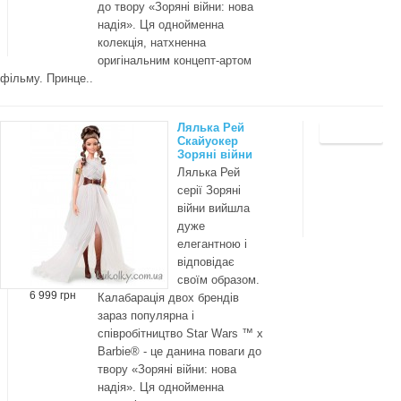
до твору «Зоряні війни: нова
надія». Ця однойменна
колекція, натхненна
оригінальним концепт-артом
фільму. Принце..
Лялька Рей
Скайуокер
Зоряні війни
Лялька Рей
серії Зоряні
війни вийшла
дуже
елегантною і
відповідає
своїм образом.
6 999 грн
Калабарація двох брендів
зараз популярна і
співробітництво Star Wars ™ x
Barbie® - це данина поваги до
твору «Зоряні війни: нова
надія». Ця однойменна