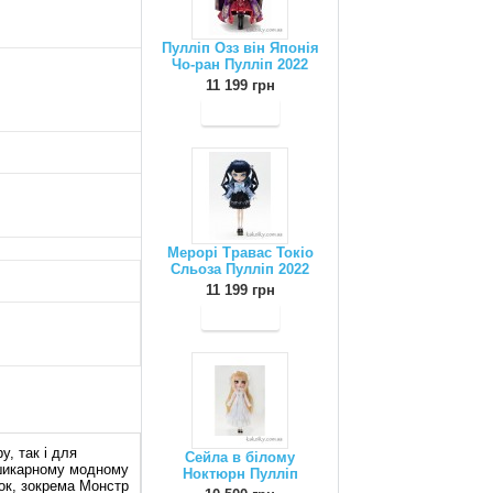
Пулліп Озз він Японія
Чо-ран Пулліп 2022
11 199 грн
Мерорі Травас Токіо
Сльоза Пулліп 2022
11 199 грн
у, так і для
Сейла в білому
в шикарному модному
Ноктюрн Пулліп
шок, зокрема Монстр