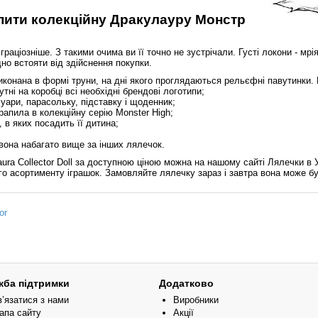
пити колекційну Дракулауру Монстр
аціозніше. З такими очима ви її точно не зустрічали. Густі локони - мрія
но встояти від здійснення покупки.
иконана в формі труни, на дні якого проглядаються рельєфні павутинки. 
ні на коробці всі необхідні брендові логотипи;
суари, парасольку, підставку і щоденник;
апила в колекційну серію Monster High;
 в яких посадить її дитина;
 вона набагато вище за інших лялечок.
ura Collector Doll за доступною ціною можна на нашому сайті Лялечки в У
го асортименту іграшок. Замовляйте лялечку зараз і завтра вона може бу
or
жба підтримки
Додатково
в’язатися з нами
Виробники
апа сайту
Акції