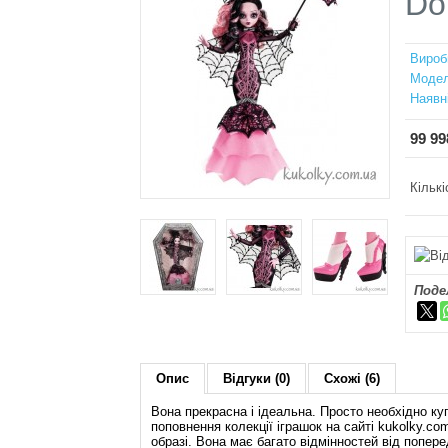
Dol
Вироб
Модел
Наявн
99 99
Кількі
Поде
Опис
Відгуки (0)
Схожі (6)
Вона прекрасна і ідеальна. Просто необхідно купи
поповнення колекції іграшок на сайті kukolky.c
образі. Вона має багато відмінностей від попер