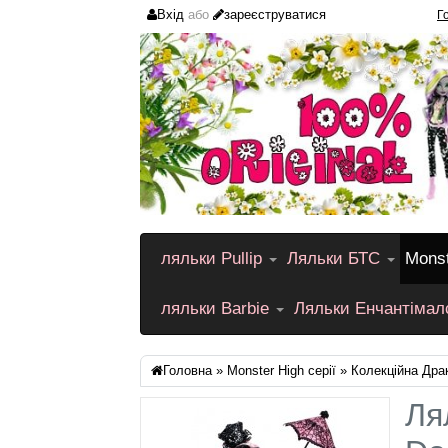
Вхід
або
зареєструватися
Г
ляльки Pullip
Ляльки БТС
Monst
ляльки Barbie
Ляльки Енчантіма
Головна
»
Monster High серії
» Колекційна Дра
Ля