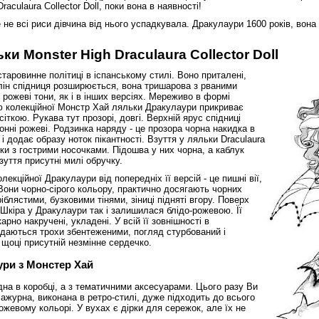
culaura Collector Doll, поки вона в наявності!
е всі риси дівчина від нього успадкувала. Дракулаури 1600 років, вона 
и Monster High Draculaura Collector Doll
таровинне політиці в іспанському стилі. Воно приталені,
олін спідниця розширюється, вона тришарова з рваними
 рожеві тони, як і в інших версіях. Мереживо в формі
ию колекційної Монстр Хай ляльки Дракулаури прикриває
ткою. Рукава тут прозорі, довгі. Верхній ярус спідниці
онні рожеві. Родзинка наряду - це прозора чорна накидка в
 додає образу ноток пікантності. Взуття у ляльки Draculaura
ьки з гострими носочками. Підошва у них чорна, а каблук
уття присутні милі обручку.
екційної Дракулаури від попередніх її версій - це пишні вії,
 Вони чорно-сірого кольору, практично досягають чорних
ріблястими, бузковими тінями, зіниці підняті вгору. Поверх
 Шкіра у Дракулаури так і залишилася блідо-рожевою. Її
но накручені, укладені. У всій її зовнішності в
 здаються трохи збентеженими, погляд стурбований і
 щоці присутній незмінне сердечко.
ури з Монстер Хай
на в коробці, а з тематичними аксесуарами. Цього разу Ви
 ажурна, виконана в ретро-стилі, дуже підходить до всього
ожевому кольорі. У вухах є дірки для сережок, але їх не