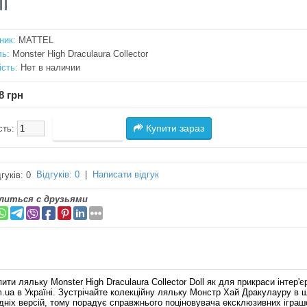
l
ник:
MATTEL
ь:
Monster High Draculaura Collector
ість:
Нет в наличии
8 грн
Купити зараз
сть:
Відгуків: 0
|
Написати відгук
литься с друзьями
ти ляльку Monster High Draculaura Collector Doll як для прикраси інтер'єр
om.ua в Україні. Зустрічайте колекційну ляльку Монстр Хай Дракулауру 
едніх версій, тому порадує справжнього поціновувача ексклюзивних ігра