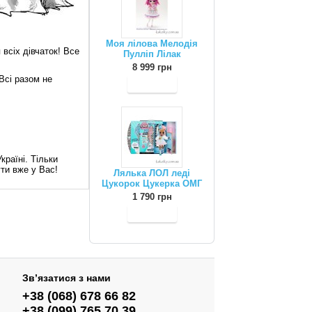
Моя лілова Мелодія
 всіх дівчаток! Все
Пулліп Лілак
8 999 грн
Всі разом не
країні. Тільки
ти вже у Вас!
Лялька ЛОЛ леді
Цукорок Цукерка ОМГ
1 790 грн
Зв’язатися з нами
+38 (068) 678 66 82
+38 (099) 765 70 39