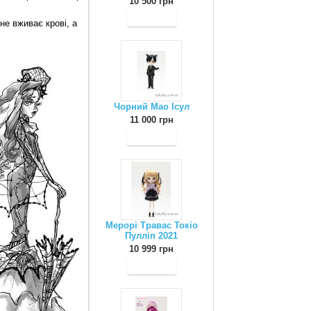
10 500 грн
не вживає крові, а
Чорний Мао Ісул
11 000 грн
Мерорі Травас Токіо
Пулліп 2021
10 999 грн