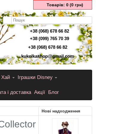
Товарів: 0 (0 грн)
+38 (068) 678 66 82
+38 (099) 765 70 39
+38 (068) 678 66 82
kukolkashop@gmail.com
 Хай
Іграшки Disney
та і доставка
Акції
Блог
Нові надходження
ollector