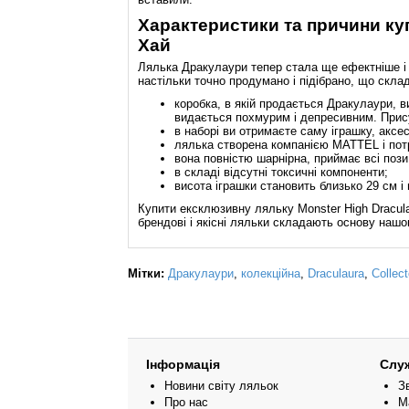
Характеристики та причини ку
Хай
Лялька Дракулаури тепер стала ще ефектніше і гр
настільки точно продумано і підібрано, що склад
коробка, в якій продається Дракулаури, в
видається похмурим і депресивним. Присут
в наборі ви отримаєте саму іграшку, аксе
лялька створена компанією MATTEL і потр
вона повністю шарнірна, приймає всі пози,
в складі відсутні токсичні компоненти;
висота іграшки становить близько 29 см і
Купити ексклюзивну ляльку Monster High Dracula
брендові і якісні ляльки складають основу нашо
Мітки:
Дракулаури
,
колекційна
,
Draculaura
,
Collect
Інформація
Слу
Новини світу ляльок
З
Про нас
М