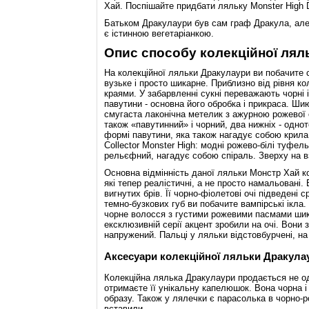
Хай. Поспішайте придбати ляльку Monster High Dra
Батьком Дракулаури був сам граф Дракула, але н
є істинною вегетаріанкою.
Опис способу колекційної ляльк
На колекційної ляльки Дракулаури ви побачите с
вузьке і просто шикарне. Приблизно від рівня к
краями. У забарвленні сукні переважають чорні і
павутини - основна його обробка і прикраса. Ш
смугаста лаконічна метелик з ажурною рожевої сі
також «павутинний» і чорний, два нижніх - однот
формі павутини, яка також нагадує собою крила і
Collector Monster High: модні рожево-білі туфел
рельєфний, нагадує собою спіраль. Зверху на вз
Основна відмінність даної ляльки Монстр Хай кол
які тепер реалістичні, а не просто намальовані.
вигнутих брів. Її чорно-фіолетові очі підведені с
темно-бузкових губ ви побачите вампірські ікла.
чорне волосся з густими рожевими пасмами шикар
ексклюзивній серії акцент зробили на очі. Вони
напружений. Пальці у ляльки відстовбурчені, на
Аксесуари колекційної ляльки Дракула
Колекційна лялька Дракулаури продається не од
отримаєте її унікальну капелюшок. Вона чорна і
образу. Також у лялечки є парасолька в чорно-р
вставили.