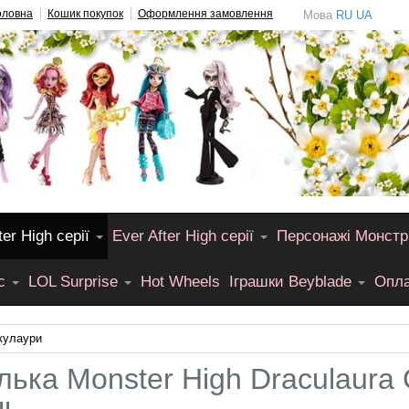
оловна
Кошик покупок
Оформлення замовлення
Мова
RU
UA
er High серії
Ever After High серії
Персонажі Монстр
лс
LOL Surprise
Hot Wheels
Іграшки Beyblade
Опла
кулаури
лька Monster High Draculaura C