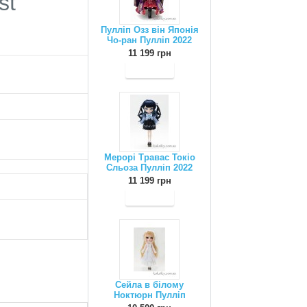
st
Пулліп Озз він Японія
Чо-ран Пулліп 2022
11 199 грн
Мерорі Травас Токіо
Сльоза Пулліп 2022
11 199 грн
Сейла в білому
Ноктюрн Пулліп