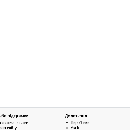
жба підтримки
Додатково
в’язатися з нами
Виробники
апа сайту
Акції