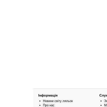
Інформація
Слу
Новини світу ляльок
З
Про нас
М