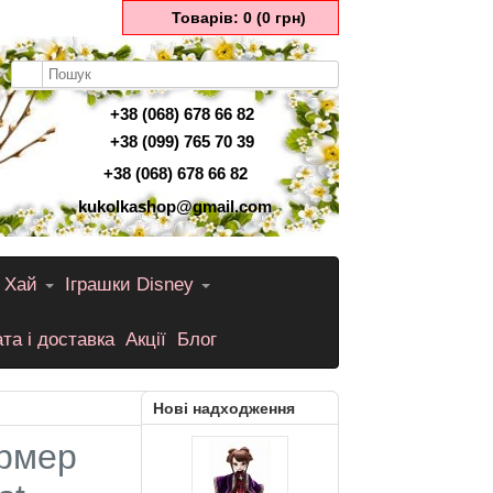
Товарів: 0 (0 грн)
+38 (068) 678 66 82
+38 (099) 765 70 39
+38 (068) 678 66 82
kukolkashop@gmail.com
 Хай
Іграшки Disney
та і доставка
Акції
Блог
Нові надходження
ормер