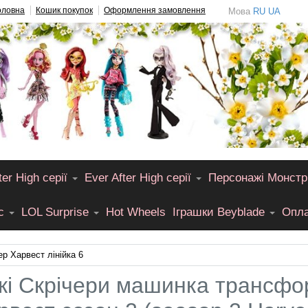
оловна
Кошик покупок
Оформлення замовлення
Мова
RU
UA
er High серії
Ever After High серії
Персонажі Монстр
лс
LOL Surprise
Hot Wheels
Іграшки Beyblade
Опла
р Харвест лінійка 6
кі Скрічери машинка трансф