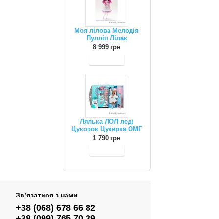
Моя лілова Мелодія
Пулліп Лілак
8 999 грн
Лялька ЛОЛ леді
Цукорок Цукерка ОМГ
1 790 грн
Зв’язатися з нами
+38 (068) 678 66 82
+38 (099) 765 70 39