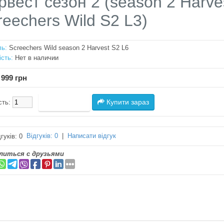
рвест сезон 2 (season 2 Harve
reechers Wild S2 L3)
ь:
Screechers Wild season 2 Harvest S2 L6
ість:
Нет в наличии
 999 грн
Купити зараз
сть:
Відгуків: 0
|
Написати відгук
литься с друзьями