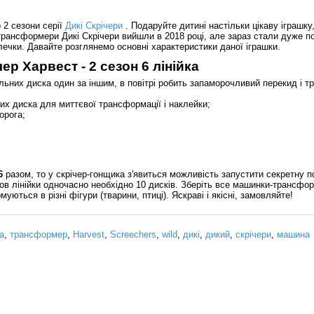
 2 сезони серії
Дикі Скрічери
. Подаруйте дитині настільки цікаву іграшку
 трансформери Дикі Скрічери вийшли в 2018 році, але зараз стали дуже 
ечки. Давайте розглянемо основні характеристики даної іграшки.
р Харвест - 2 сезон 6 лінійка
льних диска один за іншим, в повітрі робить запаморочливий перекид і 
них диска для миттєвої трансформації і наклейки;
орога;
6
разом, то у скрічер-гонщика з'явиться можливість запустити секретну п
ов лінійки одночасно необхідно 10 дисків. Зберіть все машинки-трансф
уються в різні фігури (тварини, птиці). Яскраві і якісні, замовляйте!
а
,
трансформер
,
Harvest
,
Screechers
,
wild
,
дикі
,
дикий
,
скрічери
,
машина