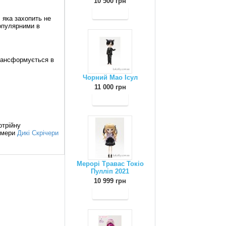
10 500 грн
, яка захопить не
популярними в
трансформується в
Чорний Мао Ісул
11 000 грн
отрійну
ормери
Дикі Скрічери
Мерорі Травас Токіо
Пулліп 2021
10 999 грн