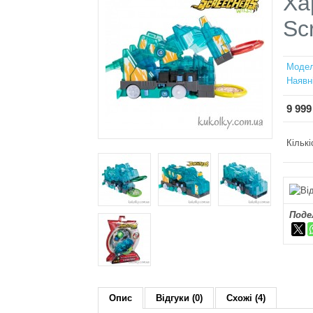
Ха
Sc
Модел
Наявн
9 999
Кількі
Поде
Опис
Відгуки (0)
Схожі (4)