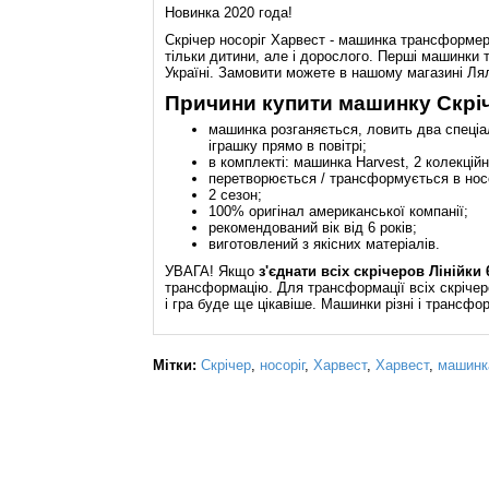
Новинка 2020 года!
Скрічер носоріг Харвест - машинка трансформер
тільки дитини, але і дорослого. Перші машинки
Україні. Замовити можете в нашому магазині Лял
Причини купити машинку Скріче
машинка розганяється, ловить два спеціа
іграшку прямо в повітрі;
в комплекті: машинка Harvest, 2 колекцій
перетворюється / трансформується в нос
2 сезон;
100% оригінал американської компанії;
рекомендований вік від 6 років;
виготовлений з якісних матеріалів.
УВАГА! Якщо
з'єднати всіх скрічеров Лінійки 
трансформацію. Для трансформації всіх скрічер
і гра буде ще цікавіше. Машинки різні і трансформ
Мітки:
Скрічер
,
носоріг
,
Харвест
,
Харвест
,
машинк