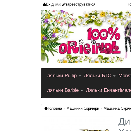
Вхід
або
зареєструватися
Г
ляльки Pullip
Ляльки БТС
Monst
ляльки Barbie
Ляльки Енчантіма
Головна
»
Машинки Скрічери
» Машинка Скріче
Ди