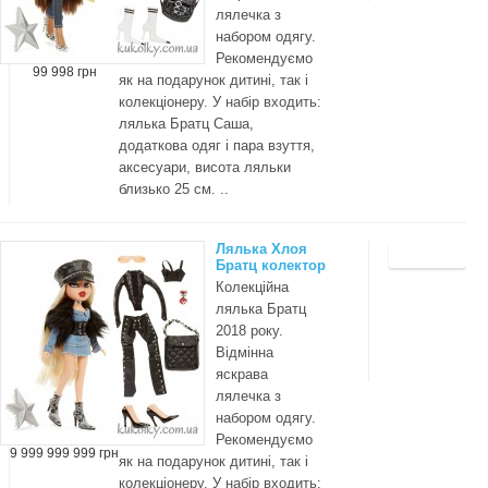
лялечка з
набором одягу.
Рекомендуємо
99 998 грн
як на подарунок дитині, так і
колекціонеру. У набір входить:
лялька Братц Саша,
додаткова одяг і пара взуття,
аксесуари, висота ляльки
близько 25 см. ..
Лялька Хлоя
Братц колектор
Колекційна
лялька Братц
2018 року.
Відмінна
яскрава
лялечка з
набором одягу.
Рекомендуємо
9 999 999 999 грн
як на подарунок дитині, так і
колекціонеру. У набір входить: