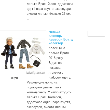
лялька Братц Хлоя, додаткова
одяг і пара взуття, аксесуари,
висота ляльки близько 25 см.
..
Лялька
хлопець
Кемерон Братц
колектор
Колекційна
лялька Братц
2018 року.
Відмінна
яскрава
лялечка з
набором одягу.
0 грн
Рекомендуємо як на
подарунок дитині, так і
колекціонеру. У набір входить:
лялька Братц Камерон,
додаткова одяг і пара взуття,
аксесуари, висота ляльки