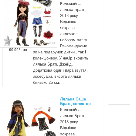
Колекційна
лялька Братц
2018 року.
Відмінна
яскрава
лялечка з
набором одягу.
Рекомендуємо
99 998 грн
як на подарунок дитині, так і
колекціонеру. У набір входить:
лялька Братц Джейд,
додаткова одяг і пара взуття,
аксесуари, висота ляльки
близько 25 см. ..
Лялька Саша
Братц колектор
Колекційна
лялька Братц
2018 року.
Відмінна
яскрава