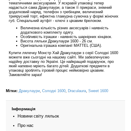
тематичними аксесуарами. У яскравій упаковці тепер
надається сама Дракулаури, а також її прикраси, знімний
додатковий наряд, телефон з гребінцем, величезний
триярусний торт, ефектна гламурна сумочка у формі жіночих
губ. Спеціальний аутфіт - ключі з цікавим брелоком.
Величезна кількість різних аксесуарів і наявність
додаткового комплекту одягу.
Особливість іграшки - наявність шарнірних кінцівок.
Висота ляльки Дракулаури 1600 - 26 см.
Оригінальна іграшка компанії MATTEL (США).
Купити лялечку Монстр Хай Дракулаури з серії Солодкі 1600
можете вже сьогодні на нашому сайті. Ми забезпечуємо
надійну доставку по Україні. Це найкращий подарунок, про
який напевно мріють багато дітей. Додаткові предмети в
упаковці зроблять ігровий процес неймовірно цікавим.
Замовляйте зараз!
Мітки:
Дракулаури
,
Солодкі 1600
,
Draculaura
,
Sweet 1600
Інформація
Новини світу ляльок
Про нас