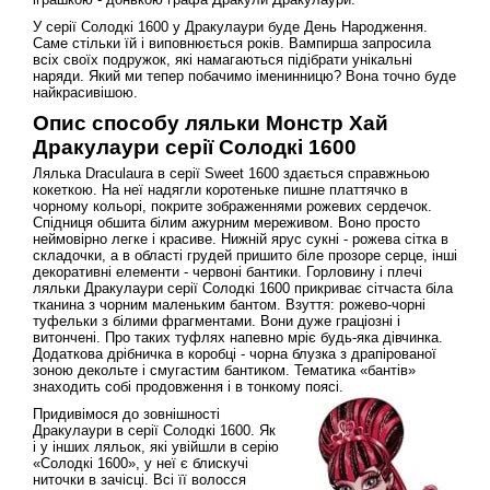
У серії Солодкі 1600 у Дракулаури буде День Народження.
Саме стільки їй і виповнюється років. Вампирша запросила
всіх своїх подружок, які намагаються підібрати унікальні
наряди. Який ми тепер побачимо іменинницю? Вона точно буде
найкрасивішою.
Опис способу ляльки Монстр Хай
Дракулаури серії Солодкі 1600
Лялька Draculaura в серії Sweet 1600 здається справжньою
кокеткою. На неї надягли коротеньке пишне платтячко в
чорному кольорі, покрите зображеннями рожевих сердечок.
Спідниця обшита білим ажурним мереживом. Воно просто
неймовірно легке і красиве. Нижній ярус сукні - рожева сітка в
складочки, а в області грудей пришито біле прозоре серце, інші
декоративні елементи - червоні бантики. Горловину і плечі
ляльки Дракулаури серії Солодкі 1600 прикриває сітчаста біла
тканина з чорним маленьким бантом. Взуття: рожево-чорні
туфельки з білими фрагментами. Вони дуже граціозні і
витончені. Про таких туфлях напевно мріє будь-яка дівчинка.
Додаткова дрібничка в коробці - чорна блузка з драпірованої
зоною декольте і смугастим бантиком. Тематика «бантів»
знаходить собі продовження і в тонкому поясі.
Придивімося до зовнішності
Дракулаури в серії Солодкі 1600. Як
і у інших ляльок, які увійшли в серію
«Солодкі 1600», у неї є блискучі
ниточки в зачісці. Всі її волосся