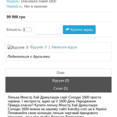
Модель:
Draculaura Sweet 1600
Наявність:
Нет в наличии
99 998 грн
Купити зараз
Кількість:
Відгуків: 0
|
Написати відгук
Поделиться с друзьями
Опис
Відгуки (0)
Схожі (5)
Лялька Монстр Хай Дракулаури серії Солодкі 1600 просто
чарівна. І неспроста, адже це її 1600 День Народження.
Правда класно? Купити ляльку Монстр Хай Дракулаури
Солодкі 1600 можна на нашому сайті kukolky.com.ua в Україні.
Поповнюйте свою колекцію ляльок черговий брендового
іграшкою - донькою графа Дракули Дракулаури.