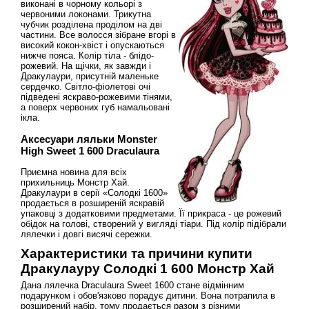
виконані в чорному кольорі з
червоними локонами. Трикутна
чубчик розділена проділом на дві
частини. Все волосся зібране вгорі в
високий кокон-хвіст і опускаються
нижче пояса. Колір тіла - блідо-
рожевий. На щічки, як завжди і
Дракулаури, присутній маленьке
сердечко. Світло-фіолетові очі
підведені яскраво-рожевими тінями,
а поверх червоних губ намальовані
ікла.
Аксесуари ляльки Monster
High Sweet 1 600 Draculaura
Приємна новина для всіх
прихильниць Монстр Хай.
Дракулаури в серії «Солодкі 1600»
продається в розширеній яскравій
упаковці з додатковими предметами. Її прикраса - це рожевий
обідок на голові, створений у вигляді тіари. Під колір підібрали
лялечки і довгі висячі сережки.
Характеристики та причини купити
Дракулауру Солодкі 1 600 Монстр Хай
Дана лялечка Draculaura Sweet 1600 стане відмінним
подарунком і обов'язково порадує дитини. Вона потрапила в
розширений набір, тому продається разом з різними