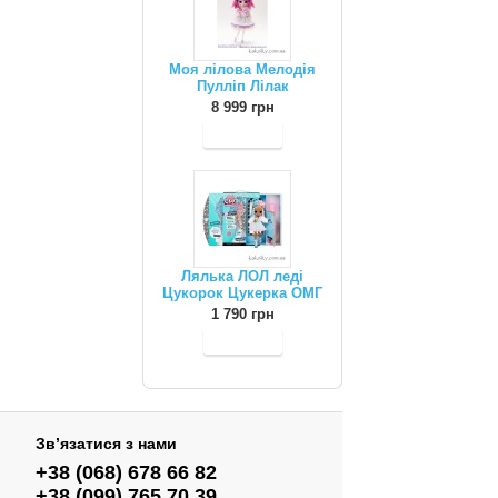
Моя лілова Мелодія
Пулліп Лілак
8 999 грн
Лялька ЛОЛ леді
Цукорок Цукерка ОМГ
1 790 грн
Зв’язатися з нами
+38 (068) 678 66 82
+38 (099) 765 70 39