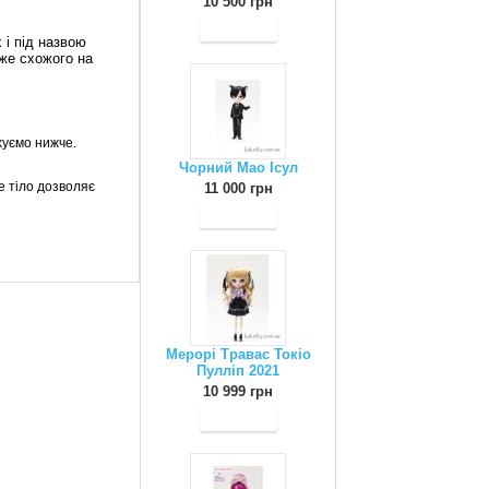
10 500 грн
 і під назвою
уже схожого на
хуємо нижче.
Чорний Мао Ісул
е тіло дозволяє
11 000 грн
Мерорі Травас Токіо
Пулліп 2021
10 999 грн