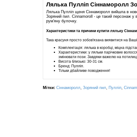
Лялька Пулліп Сіннаморолл Зоря
Лялька Пулліп щеня Сіннаморолл вийшла в новому
Зоряний пил. Cinnamoroll - це такий персонаж у
рум'яну булочку.
Характеристики та причини купити ляльку Сіннамо
Така красуня просто зобов'язана виявитися на Ваші
Комплектація: лялька в коробці, міцна підстав
Характеристики: у ляльки парічковие волосся
змінювати пози. Завдяки важелю на потилиці 
Висота близько: 30-31 см.
Бренд: Пулліп.
Тільки дбайливе поводження!
Мітки:
Сіннаморолл
,
Зоряний пил
,
Пулліп
,
Cinnam