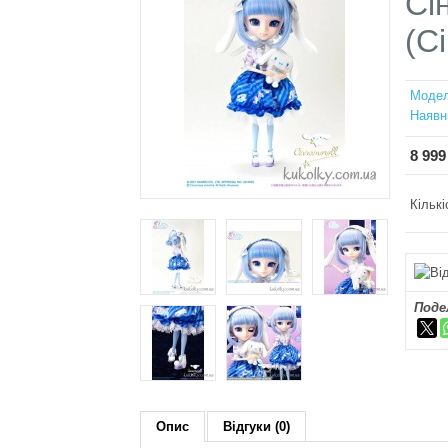
Сі
(Ci
Модел
Наявн
8 999
Кількі
Поде
Опис
Відгуки (0)