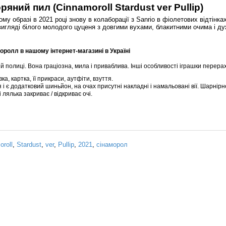
ний пил (Cinnamoroll Stardust ver Pullip)
 образі в 2021 році знову в колаборації з Sanrio в фіолетових відтінках
 вигляді білого молодого цуценя з довгими вухами, блакитними очима і д
ролл в нашому інтернет-магазині в Україні
й полиці. Вона граціозна, мила і приваблива. Інші особливості іграшки перера
ка, картка, її прикраси, аутфіти, взуття.
 і є додатковий шиньйон, на очах присутні накладні і намальовані вії. Шарнірн
лялька закриває / відкриває очі.
oroll
,
Stardust
,
ver
,
Pullip
,
2021
,
сінаморол