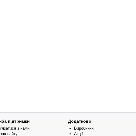
жба підтримки
Додатково
в’язатися з нами
Виробники
апа сайту
Акції