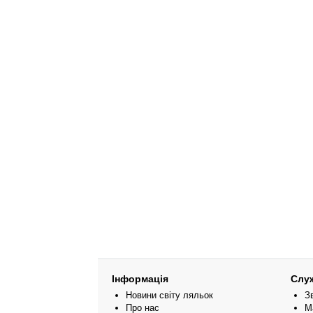
Інформація
Слу
Новини світу ляльок
З
Про нас
М