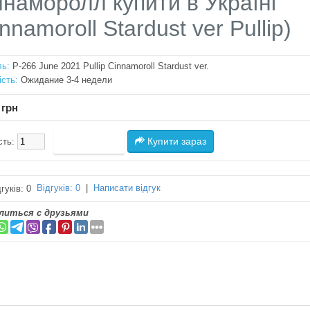
ннаморолл купити в Україні
nnamoroll Stardust ver Pullip)
ь:
P-266 June 2021 Pullip Cinnamoroll Stardust ver.
ість:
Ожидание 3-4 недели
 грн
Купити зараз
сть:
Відгуків: 0
|
Написати відгук
литься с друзьями