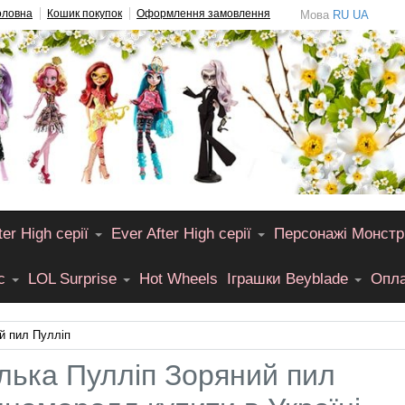
оловна
Кошик покупок
Оформлення замовлення
Мова
RU
UA
er High серії
Ever After High серії
Персонажі Монстр
лс
LOL Surprise
Hot Wheels
Іграшки Beyblade
Опла
й пил Пулліп
лька Пулліп Зоряний пил