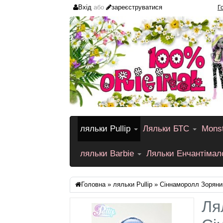
Вхід
або
зареєструватися
Г
ляльки Pullip
Ляльки БТС
Monst
ляльки Barbie
Ляльки Енчантіма
Головна
»
ляльки Pullip
» Сіннаморолл Зоряни
Ля