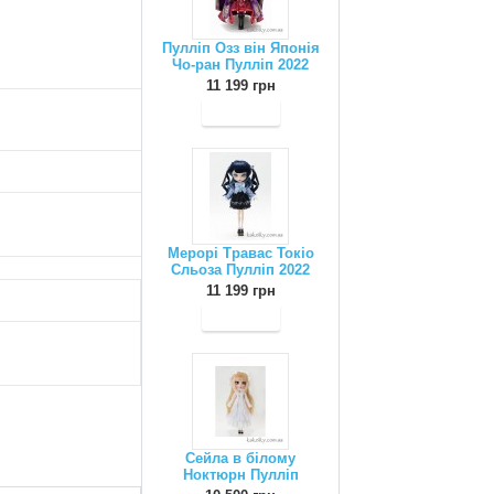
Пулліп Озз він Японія
Чо-ран Пулліп 2022
11 199 грн
Мерорі Травас Токіо
Сльоза Пулліп 2022
11 199 грн
Сейла в білому
Ноктюрн Пулліп