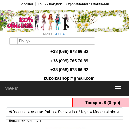
Головна
Кошик покупок
Оформлення замовлення
Мова
RU
UA
+38 (068) 678 66 82
+38 (099) 765 70 39
+38 (068) 678 66 82
kukolkashop@gmail.com
Меню
Товарів: 0 (0 грн)
Головна
»
ляльки Pullip
»
Ляльки Isul / Ісул
» Маленькі зірки-
близнюки Кікі Ісул