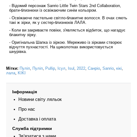
- Відомий персонаж Sanrio Little Twin Stars 2nd Collaboration,
брати-близнюки із освіжаючим синім кольором.
- Освіжаюче пастельне світло-блакитне волосся. В очах сяють
такі ж зірки, як у сестер-близнюків ЛАЛА.
- Коли ви закриваєте повіки, з'являється відбиток, що нагадує
блакитну зірку.
- Оригінальна Шапка із зіркою. Мереживо із зірками створює
відчуття пухнастості. На щиколотках використовується
шнурівка.
Мітки:
Пуліп
,
Пуліп
,
Pullip
,
Ісул
,
Isul
,
2022
,
Санріо
,
Sanrio
,
кікі
,
лала
,
KIKI
Інформація
Новини світу ляльок
Про нас
Доставка і оплата
Служба підтримки
Зв’язатися з нами