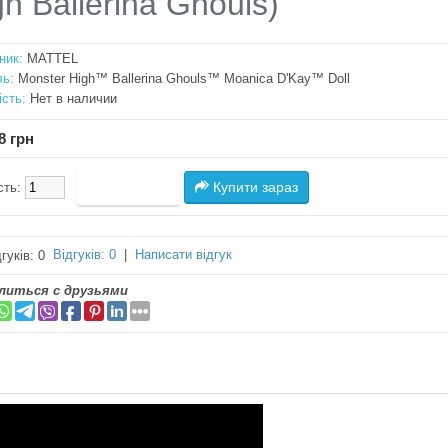
gh Ballerina Ghouls)
ник:
MATTEL
ь:
Monster High™ Ballerina Ghouls™ Moanica D'Kay™ Doll
ість:
Нет в наличии
8 грн
Купити зараз
сть:
Відгуків: 0
|
Написати відгук
литься с друзьями