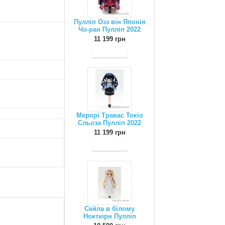
Пулліп Озз він Японія
Чо-ран Пулліп 2022
11 199 грн
Мерорі Травас Токіо
Сльоза Пулліп 2022
11 199 грн
Сейла в білому
Ноктюрн Пулліп