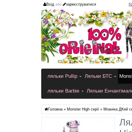
Вхід
або
зареєструватися
Г
ляльки Pullip
Ляльки БТС
Monst
ляльки Barbie
Ляльки Енчантіма
Головна
»
Monster High серії
» Моаніка ДКей с
Ля