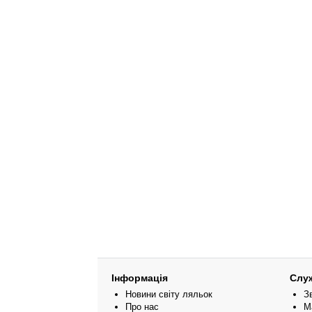
Інформація
Слу
Новини світу ляльок
З
Про нас
М