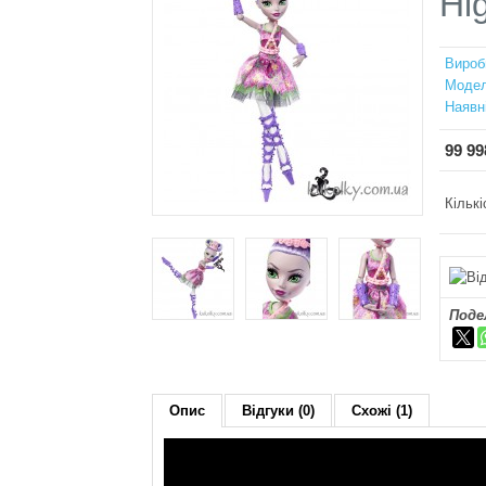
Hi
Вироб
Модел
Наявн
99 99
Кількі
Поде
Опис
Відгуки (0)
Схожі (1)