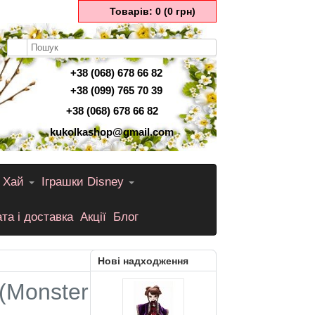
Товарів: 0 (0 грн)
+38 (068) 678 66 82
+38 (099) 765 70 39
+38 (068) 678 66 82
kukolkashop@gmail.com
 Хай
Іграшки Disney
та і доставка
Акції
Блог
Нові надходження
(Monster