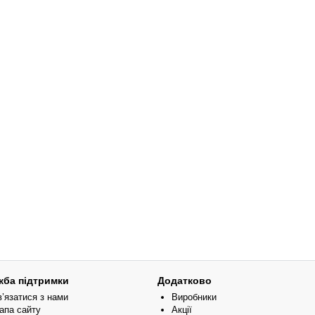
жба підтримки
Додатково
в’язатися з нами
Виробники
апа сайту
Акції