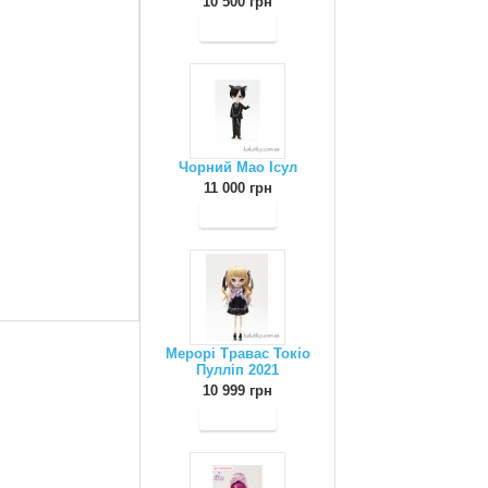
10 500 грн
Чорний Мао Ісул
11 000 грн
Мерорі Травас Токіо
Пулліп 2021
10 999 грн