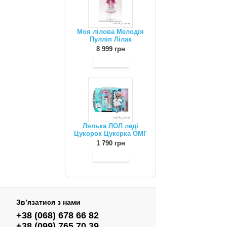
Моя лілова Мелодія
Пулліп Лілак
8 999 грн
Лялька ЛОЛ леді
Цукорок Цукерка ОМГ
1 790 грн
Зв’язатися з нами
+38 (068) 678 66 82
+38 (099) 765 70 39