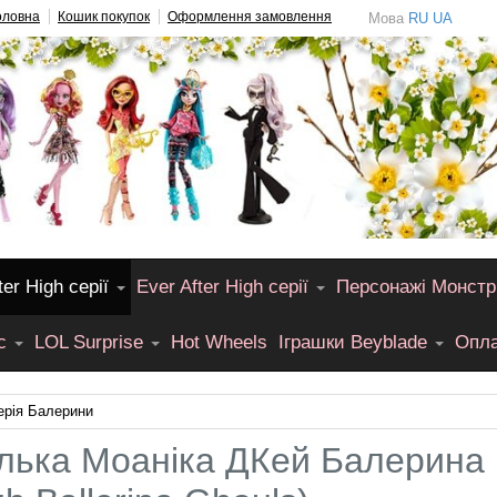
оловна
Кошик покупок
Оформлення замовлення
Мова
RU
UA
er High серії
Ever After High серії
Персонажі Монстр
лс
LOL Surprise
Hot Wheels
Іграшки Beyblade
Опла
ерія Балерини
лька Моаніка ДКей Балерина 