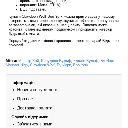
приймає різні складні пози;
виробник: Mattel (США);
БЕЗ підставки.
Купити Clawdeen Wolf Boo York можна прямо зараз у нашому
інтернет-магазині через кнопку «купити» або зателефонувавши
за телефонами, які вказані в шапці сайту. Лялечка дуже
красива і стане відмінним подарунком і прикрасить інтер'єр
будь-якої кімнати.
Порадуйте дитини якісної і красивої лялечкою зараз! Відмінних
покупок!
Мітки:
Монстр Хай
,
Клаудина Вульф
,
Клодін Вульф
,
Бу Йорк
,
Monster High
,
Clawdeen Wolf
,
Бу Йорк
,
Boo York
Інформація
Новини світу ляльок
Про нас
Доставка і оплата
Служба підтримки
Зв’язатися з нами