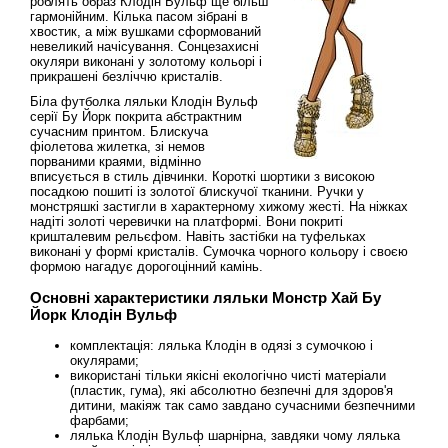
роблять образ Клодін Вульф ще більш
гармонійним. Кілька пасом зібрані в
хвостик, а між вушками сформований
невеликий начісування. Сонцезахисні
окуляри виконані у золотому кольорі і
прикрашені безліччю кристалів.
Біла футболка ляльки Клодін Вульф
серії Бу Йорк покрита абстрактним
сучасним принтом. Блискуча
фіолетова жилетка, зі немов
порваними краями, відмінно
вписується в стиль дівчинки. Короткі шортики з високою
посадкою пошиті із золотої блискучої тканини. Ручки у
монстряшкі застигли в характерному хижому жесті. На ніжках
надіті золоті черевички на платформі. Вони покриті
кришталевим рельєфом. Навіть застібки на туфельках
виконані у формі кристалів. Сумочка чорного кольору і своєю
формою нагадує дорогоцінний камінь.
Основні характеристики ляльки Монстр Хай Бу
Йорк Клодін Вульф
комплектація: лялька Клодін в одязі з сумочкою і
окулярами;
використані тільки якісні екологічно чисті матеріали
(пластик, гума), які абсолютно безпечні для здоров'я
дитини, макіяж так само завдано сучасними безпечними
фарбами;
лялька Клодін Вульф шарнірна, завдяки чому лялька