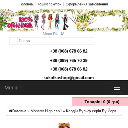
Головна
Кошик покупок
Оформлення замовлення
Мова
RU
UA
+38 (068) 678 66 82
+38 (099) 765 70 39
+38 (068) 678 66 82
kukolkashop@gmail.com
Меню
Товарів: 0 (0 грн)
Головна
»
Monster High серії
» Клодін Вульф серія Бу Йорк