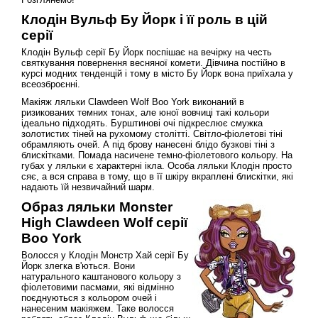
Клодін Вульф Бу Йорк і її роль в цій
серії
Клодін Вульф серії Бу Йорк поспішає на вечірку на честь
святкування повернення весняної комети. Дівчина постійно в
курсі модних тенденцій і тому в місто Бу Йорк вона приїхала у
всеозброєнні.
Макіяж ляльки Clawdeen Wolf Boo York виконаний в
ризикованих темних тонах, але юної вовчиці такі кольори
ідеально підходять. Бурштинові очі підкреслює смужка
золотистих тіней на рухомому столітті. Світло-фіолетові тіні
обрамляють очей. А під брову нанесені блідо бузкові тіні з
блискітками. Помада насичене темно-фіолетового кольору. На
губах у ляльки є характерні ікла. Особа ляльки Клодін просто
сяє, а вся справа в тому, що в її шкіру вкраплені блискітки, які
надають їй незвичайний шарм.
Образ ляльки Monster
High Clawdeen Wolf серії
Boo York
Волосся у Клодін Монстр Хай серії Бу
Йорк злегка в'ються. Вони
натурального каштанового кольору з
фіолетовими пасмами, які відмінно
поєднуються з кольором очей і
нанесеним макіяжем. Таке волосся