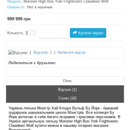
Модель:
Monster High Boo York Frightseers Clawdeen Wolf
Наявність:
Нет в наличии
999 999 грн
Купити зараз
Кількість:
Відгуків: 1
|
Написати відгук
Поделиться с друзьями
Опис
Відгуки (1)
Схожі (10)
Чарівна лялька Монстр Хай Клодін Вульф Бу Йорк - бажаний
подарунок шанувальників школи Монстрів. Вся колекція Бу
Йорк включає в себе багато яскравих і красивих персонажів. В
Україні орігіанльную ляльку Monster High Boo York Frightseers
Clawdeen Wolf купити можна в нашому інтернет-магазині.
Розглянемо!