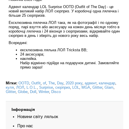
Адвент календар LOL Surprise OOTD (Outfit of The Day) - це
новий великий набір ЛОЛ сюрприз. У коробочці одна лялечка і
більше 25 сюрпризів.
Ексклюзивна лялечка ЛОЛ така, як на фотографії і по одному
поряд, парі взуття або аксесуару на кожен день місяця тобто в
коробочці лялечка і 24 віконця з сюрпризами, відкривайте один
сюрприз в день і зберіть до нового року весь набір.
Всередині:
ексклюзивна лялька ЛОЛ Tricksta BB;
24 аксесуара;
наклейка.
Набір відмінно підійде на подарунок дитині. Замовляйте
прямо зараз!
Мітки:
OOTD
,
Outfit
,
of
,
The
,
Day
,
2020 року
,
адвент
,
календар
,
куля
,
ЛОЛ
,
L.O.L.
,
Surprise
,
сюрприз
,
LOL
,
MGA
,
Glitter
,
Glam
,
Glitter
,
Globe
,
Doll
,
Winter
,
Disco
Інформація
Новини світу ляльок
Про нас