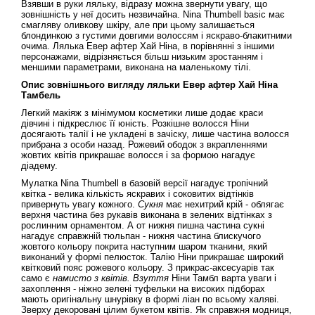
Взявши в руки ляльку, відразу можна звернути увагу, що
зовнішність у неї досить незвичайна. Nina Thumbell basic має
смагляву оливкову шкіру, але при цьому залишається
блондинкою з густими довгими волоссям і яскраво-блакитними
очима. Лялька Евер афтер Хай Ніна, в порівнянні з іншими
персонажами, відрізняється більш низьким зростанням і
меншими параметрами, виконана на маленькому тілі.
Опис зовнішнього вигляду ляльки Евер афтер Хай Ніна
Тамбель
Легкий макіяж з мінімумом косметики лише додає краси
дівчині і підкреслює її юність. Розкішне волосся Ніни
досягають талії і не укладені в зачіску, лише частина волосся
прибрана з особи назад. Рожевий ободок з вкрапленнями
жовтих квітів прикрашає волосся і за формою нагадує
діадему.
Мулатка Nina Thumbell в базовій версії нагадує тропічний
квітка - велика кількість яскравих і соковитих відтінків
привернуть увагу кожного.
Сукня
має нехитрий крій - облягає
верхня частина без рукавів виконана в зелених відтінках з
рослинним орнаментом. А от нижня пишна частина сукні
нагадує справжній тюльпан - нижня частина блискучого
жовтого кольору покрита наступним шаром тканини, який
виконаний у формі пелюсток. Талію Ніни прикрашає широкий
квітковий пояс рожевого кольору. З прикрас-аксесуарів так
само є
намисто з квітів. Взуття
Ніни Тамбл варта уваги і
захоплення - ніжно зелені туфельки на високих підборах
мають оригінальну шнурівку в формі ліан по всьому халяві.
Зверху декоровані цілим букетом квітів. Як справжня модниця,