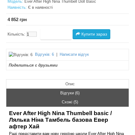
Модель:
Ever After High Nina Thumbell Doll Basic
Наявність:
Є в наявності
4 852 грн
Купити зараз
Кількість:
Відгуків: 6
|
Написати відгук
Поделиться с друзьями
Опис
Відгуки (6)
Схожі (5)
Ever After High Nina Thumbell basic /
Лялька Ніна Тамбель базова Евер
афтер Хай
Раді представити вам нову героїню школи Ever After High Nina