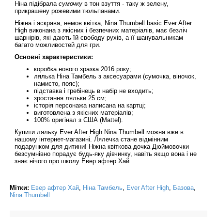
Ніна підібрала
сумочку
в тон взуття - таку ж зелену,
прикрашену рожевими тюльпанами.
Ніжна і яскрава, немов квітка, Nina Thumbell basic Ever After
High виконана з якісних і безпечних матеріалів, має безліч
шарнірів, які дають їй свободу рухів, а її шанувальникам
багато можливостей для гри.
Основні характеристики:
коробка нового зразка 2016 року;
лялька Ніна Тамбель з аксесуарами (сумочка, віночок,
намисто, пояс);
підставка і гребінець в набір не входить;
зростання ляльки 25 см;
історія персонажа написана на картці;
виготовлена з якісних матеріалів;
100% оригінал з США (Mattel).
Купити ляльку Ever After High Nina Thumbell можна вже в
нашому інтернет-магазині. Лялечка стане відмінним
подарунком для дитини! Ніжна квіткова дочка Дюймовочки
безсумнівно порадує будь-яку дівчинку, навіть якщо вона і не
знає нічого про школу Евер афтер Хай.
Мітки:
Евер афтер Хай
,
Ніна Тамбель
,
Ever After High
,
Базова
,
Nina Thumbell