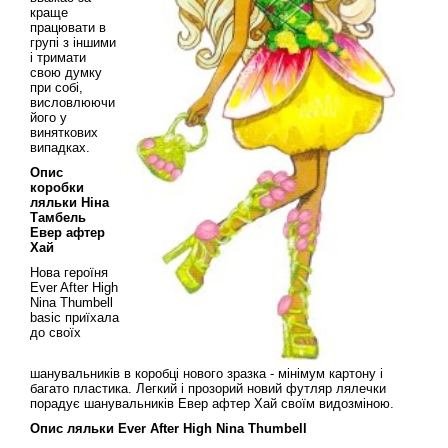
краще
працювати в
групі з іншими
і тримати
свою думку
при собі,
висловлюючи
його у
виняткових
випадках.
Опис
коробки
ляльки Ніна
Тамбель
Евер афтер
Хай
Нова героїня
Ever After High
Nina Thumbell
basic приїхала
до своїх
шанувальників в коробці нового зразка - мінімум картону і
багато пластика. Легкий і прозорий новий футляр лялечки
порадує шанувальників Евер афтер Хай своїм видозміною.
Опис
ляльки
Ever After High Nina Thumbell