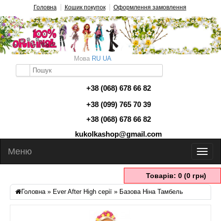
Головна
Кошик покупок
Оформлення замовлення
Мова
RU
UA
+38 (068) 678 66 82
+38 (099) 765 70 39
+38 (068) 678 66 82
kukolkashop@gmail.com
Меню
Товарів: 0 (0 грн)
Головна
»
Ever After High серії
» Базова Ніна Тамбель