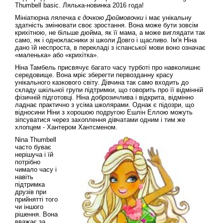
Thumbell basic. Лялька-новинка 2016 года!
Мініатюрна лялечка
є дочкою Дюймовочки
і має унікальну
здатність змінювати своє зростання. Вона може бути зовсім
крихітною, не більше дюйма, як її мама, а може виглядати так
само, як і однокласники зі школи Довго і щасливо. Ім'я Ніна
дано їй неспроста, в перекладі з іспанської мови воно означає
«маленька» або «крихітка».
Ніна Тамбель присвячує багато часу турботі про навколишнє
середовище. Вона мріє зберегти первозданну красу
унікального казкового світу. Дівчина так само входить до
складу шкільної групи підтримки, що говорить про її відмінній
фізичній підготовці. Ніна доброзичлива і відкрита, відмінно
ладнає практично з усіма школярами. Однак є підозри, що
відносини Ніни з хорошою подругою Ешлін Еллою можуть
зіпсуватися через захоплення дівчатами одним і тим же
хлопцем - Хантером Хантсменом.
Nina Thumbell
часто буває
нерішуча і їй
потрібно
чимало часу і
навіть
підтримка
друзів при
прийнятті того
чи іншого
рішення. Вона
вважає за