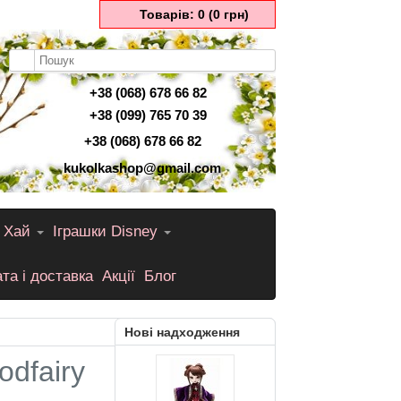
Товарів: 0 (0 грн)
+38 (068) 678 66 82
+38 (099) 765 70 39
+38 (068) 678 66 82
kukolkashop@gmail.com
 Хай
Іграшки Disney
та і доставка
Акції
Блог
Нові надходження
odfairy