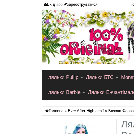
Вхід
або
зареєструватися
Г
ляльки Pullip
Ляльки БТС
Monst
ляльки Barbie
Ляльки Енчантіма
Головна
»
Ever After High серії
» Базова Фарра
Ля