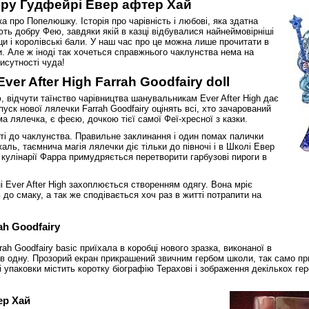
рру Гудфейрі Евер афтер Хай
а про Попелюшку. Історія про чарівність і любові, яка здатна
ть добру Фею, завдяки якій в казці відбувалися найнеймовірніші
ци і королівські бали. У наш час про це можна лише прочитати в
. Але ж іноді так хочеться справжнього чаклунства нема на
рисутності чуда!
er After High Farrah Goodfairy doll
відчути таїнство чарівництва шанувальникам Ever After High дає
уск нової лялечки Farrah Goodfairy оцінять всі, хто зачарований
 лялечка, є феєю, дочкою тієї самої Феї-хресної з казки.
ті до чаклунства. Правильне заклинання і один помах палички
ль, таємнича магія лялечки діє тільки до півночі і в Школі Евер
 кулінарії Фарра примудряється перетворити гарбузові пироги в
і Ever After High захоплюється створенням одягу. Вона мріє
 до смаку, а так же сподівається хоч раз в житті потрапити на
ah Goodfairy
ah Goodfairy basic приїхала в коробці нового зразка, виконаної в
а в одну. Прозорий екран прикрашений звичним гербом школи, так само пр
і упаковки містить коротку біографію Терахові і зображення декількох ге
ер Хай