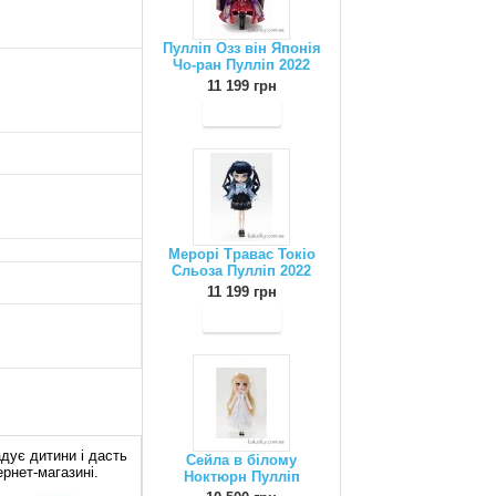
Пулліп Озз він Японія
Чо-ран Пулліп 2022
11 199 грн
Мерорі Травас Токіо
Сльоза Пулліп 2022
11 199 грн
дує дитини і дасть
Сейла в білому
ернет-магазині.
Ноктюрн Пулліп