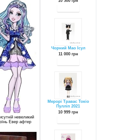
10 500 грн
Чорний Мао Ісул
11 000 грн
Мерорі Травас Токіо
Пулліп 2021
10 999 грн
исутній невеликий
роїнь Евер афтер