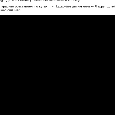
 красиво розставлені по кутах ...» Подаруйте дитині ляльку Фарру і діт
кою світ магії!