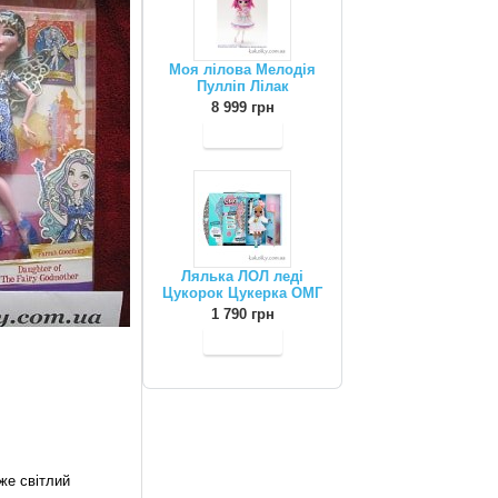
Моя лілова Мелодія
Пулліп Лілак
8 999 грн
Лялька ЛОЛ леді
Цукорок Цукерка ОМГ
1 790 грн
же світлий