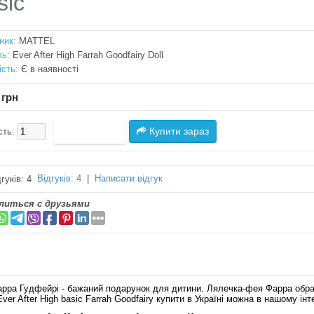
sic
ник:
MATTEL
ь:
Ever After High Farrah Goodfairy Doll
ість:
Є в наявності
 грн
Купити зараз
сть:
Відгуків: 4
|
Написати відгук
литься с друзьями
рра Гудфейрі - бажаний подарунок для дитини. Лялечка-фея Фарра обра
er After High basic Farrah Goodfairy купити в Україні можна в нашому інт