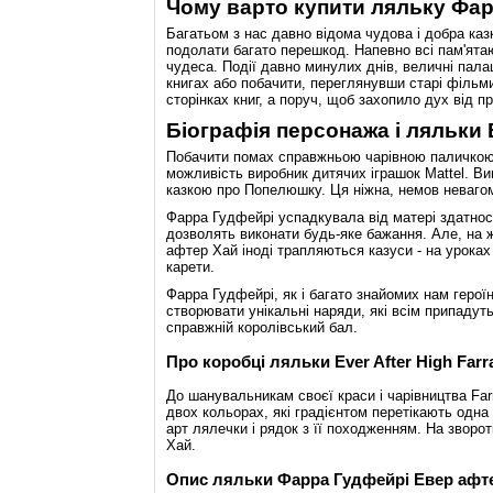
Чому варто купити ляльку Фа
Багатьом з нас давно відома чудова і добра казк
подолати багато перешкод. Напевно всі пам'ятаю
чудеса. Події давно минулих днів, величні пала
книгах або побачити, переглянувши старі фільми
сторінках книг, а поруч, щоб захопило дух від п
Біографія персонажа і ляльки Ev
Побачити помах справжньою чарівною паличкою, 
можливість виробник дитячих іграшок Mattel. Вип
казкою про Попелюшку. Ця ніжна, немов невагома
Фарра Гудфейрі успадкувала від матері здатнос
дозволять виконати будь-яке бажання. Але, на жа
афтер Хай іноді трапляються казуси - на уроках
карети.
Фарра Гудфейрі, як і багато знайомих нам героїн
створювати унікальні наряди, які всім припадуть
справжній королівський бал.
Про коробці ляльки Ever After High Farr
До шанувальникам своєї краси і чарівництва Farr
двох кольорах, які градієнтом перетікають одн
арт лялечки і рядок з її походженням. На зворот
Хай.
Опис ляльки Фарра Гудфейрі Евер афт