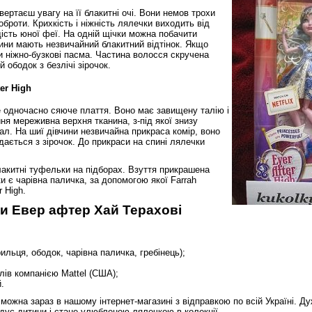
ертаєш увагу на її блакитні очі. Вони немов трохи
роти. Крихкість і ніжність лялечки виходить від
ість юної феї. На одній щічки можна побачити
чини мають незвичайний блакитний відтінок. Якщо
 ніжно-бузкові пасма. Частина волосся скручена
 ободок з безлічі зірочок.
er High
 одночасно сяюче плаття. Воно має завищену талію і
ня мереживна верхня тканина, з-під якої знизу
ал. На шиї дівчини незвичайна прикраса комір, воно
дається з зірочок. До прикраси на спині лялечки
блакитні туфельки на підборах. Взуття прикрашена
и є чарівна паличка, за допомогою якої Farrah
r High.
и Евер афтер Хай Терахові
льця, ободок, чарівна паличка, гребінець);
алів компанією Mattel (США);
.
ожна зараз в нашому інтернет-магазині з відправкою по всій Україні. Ду
дує дитини і стане улюбленою лялечкою в колекції.