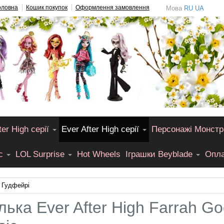
оловна
Кошик покупок
Оформлення замовлення
Мова
RU
UA
er High серії
Ever After High серії
Персонажі Монстр
лс
LOL Surprise
Hot Wheels
Іграшки Beyblade
Опла
 Гудфейрі
лька Ever After High Farrah Go