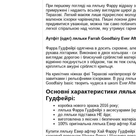
При першому погляді на ляльку Фарру відразу зв
примружені і надають всьому виглядом щирої доб
Терахові. Легкий макіяж лише підкреслює молод
малюнок іскорки чарівництва. Пишні локони дів
придивитися уважніше, можна так само побачити
легкої спіралькою над чолом, яку утримує гарний
Аутфіт (одяг) ляльки Farrah Goodfairy Ever Aft
Фарра Гудфейрі одягнена в досить скромне, але
рукава ліхтарики. Виконано в двох кольорах - си
виглядає дорогою і блискучий сріблястий матері
відмінно поєднується з обідком, так як теж скла
кріпляться ажурні сріблясті крильця.
На крихітних ніжках феї Терахові напівпрозорі 
завитками і рельєфними іскорками. В руці ляльк
Goodfairy basic творить чудеса в школі Ever Afte
Основні характеристики ляльк
Гудфейрі:
коробка нового зразка 2016 року;
лялька Фарра Гудфейрі з аксесуарами (кри
до ляльки підставка НЕ йде;
виготовлена з якісних і безпечних матері
100% оригінальна лялька Евер афтер Хай
Купити ляльку Евер афтер Хай Фарру Гудфейрі м
казковий персонаж Школи Довго і Щасливо пора