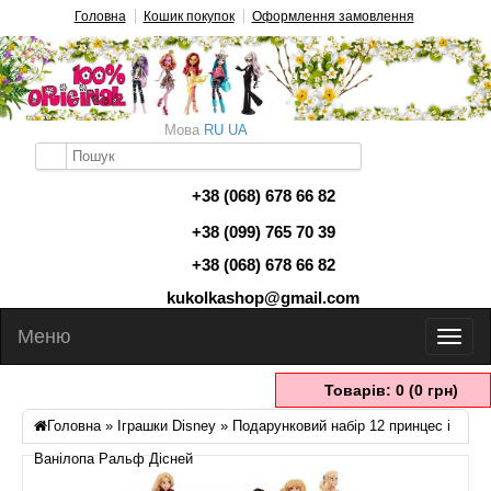
Головна
Кошик покупок
Оформлення замовлення
Мова
RU
UA
+38 (068) 678 66 82
+38 (099) 765 70 39
+38 (068) 678 66 82
kukolkashop@gmail.com
Меню
Товарів: 0 (0 грн)
Головна
»
Іграшки Disney
» Подарунковий набір 12 принцес і
Ванілопа Ральф Дісней