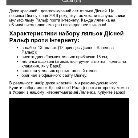
Схожі (14)
Дуже красивий і довгоочікуваний сет ляльок Дісней. Це
новинка Disney кінця 2018 року, яку так чекали шанувальники
мультфільму Ральф проти інтернету. Кажда лялечка на
обличчі висловлює емоцію і виглядає все шикарно!
Характеристики набору ляльок Дісней
Ральф проти Інтернету:
в наборі 13 ляльок (12 принцес Діснея і Ванілопа
Ральф);
висота диснеївських ляльок приблизно 15 см;
лялечки шарнірні (згинаються ручки в ліктях і коліна на
клацання, як у Барбі);
волосся у ляльок прошиті по всій голові;
оригінал з офіційного сайту Disney.
В реальності набір дуже класний і ми рекомендуємо його.
Купити набір ляльок Дісней серії Ральф проти інтернету можна
в Україні в нашому інтернет-магазині Лялечки. Купуйте зараз!