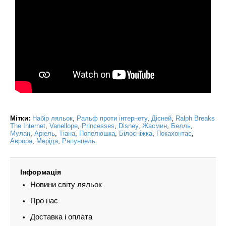
Мітки:
Набір ляльок
,
Ральф проти інтернету
,
Дісней
,
Ralph Breaks
The Internet
,
Vanellope
,
Princesses
,
Disney
,
Жасмин
,
Белль
,
Мулан
,
Аріель
,
Тіана
,
Попелюшка
,
Білосніжка
,
Покахонтас
,
Аврора
,
Меріда
,
Рапунцель
Інформація
Новини світу ляльок
Про нас
Доставка і оплата