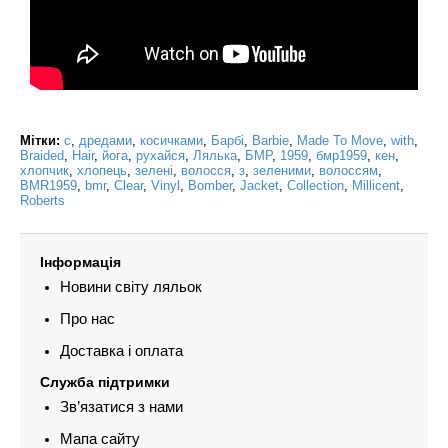
Мітки:
с
,
дредами
,
косичками
,
Барбі
,
Barbie
,
Made To Move
,
with
,
Braided
,
Hair
,
йога
,
рухайся
,
Лялька
,
БМР
,
1959
,
бмр1959
,
кен
,
хлопчик
,
хлопець
,
зелені
,
волосся
,
з
,
зеленими
,
волоссям
,
BMR1959
,
bmr
,
Clear
,
Vinyl
,
Bomber
,
Jacket
,
Collection
,
Millicent
,
Roberts
Інформація
Новини світу ляльок
Про нас
Доставка і оплата
Служба підтримки
Зв’язатися з нами
Мапа сайту