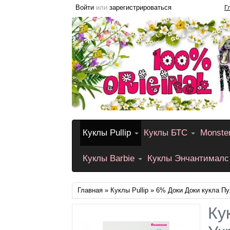
Войти
или
зарегистрироваться
Г
Куклы Pullip
Куклы БТС
Monste
Куклы Barbie
Куклы Энчантималс
Главная
»
Куклы Pullip
» 6% Доки Доки кукла П
Ку