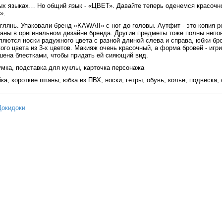
ных языках… Но общий язык - «ЦВЕТ». Давайте теперь оденемся красоч
».
глянь. Упаковали бренд «KAWAII» с ног до головы. Аутфит - это копия 
атаны в оригинальном дизайне бренда. Другие предметы тоже полны непо
ются носки радужного цвета с разной длиной слева и справа, юбки бро
ого цвета из 3-х цветов. Макияж очень красочный, а форма бровей - игр
шена блестками, чтобы придать ей сияющий вид.
сумка, подставка для куклы, карточка персонажа
йка, короткие штаны, юбка из ПВХ, носки, гетры, обувь, колье, подвеска,
Докидоки