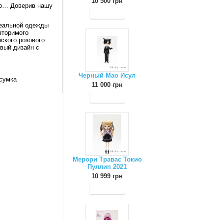
10 500 грн
но… Доверив нашу
реальной одежды
вторимого
ского розового
ивый дизайн с
Черный Мао Исул
 сумка
11 000 грн
Мерори Травас Токио
Пуллип 2021
10 999 грн