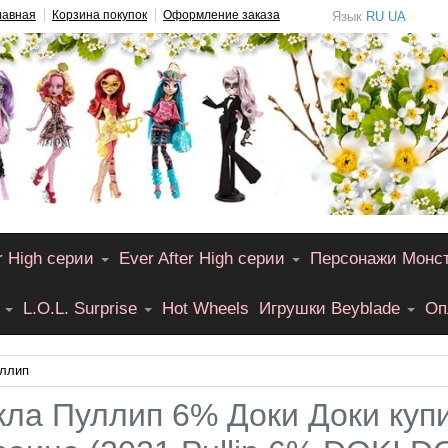
лавная
Корзина покупок
Оформление заказа
Язык
RU
UA
r High серии
Ever After High серии
Персонажи Монс
L.O.L. Surprise
Hot Wheels
Игрушки Beyblade
Оп
уллип
кла Пуллип 6% Доки Доки купи