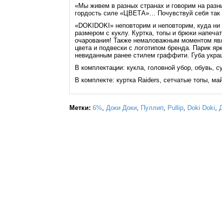
«Мы живем в разных странах и говорим на раз
гордость силе «ЦВЕТА»… Почувствуй себя так 
«DOKIDOKI» неповторим и неповторим, куда ни 
размером с куклу. Куртка, топы и брюки напеч
очарования! Также немаловажным моментом явля
цвета и подвески с логотипом бренда. Парик ярк
невиданным ранее стилем граффити. Губа укра
В комплектации: кукла, головной убор, обувь, 
В комплекте: куртка Raiders, сетчатые топы, ма
Метки:
6%
,
Доки Доки
,
Пуллип
,
Pullip
,
Doki Doki
,