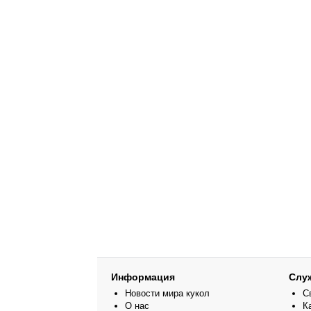
Информация
Слу
Новости мира кукол
С
О нас
К