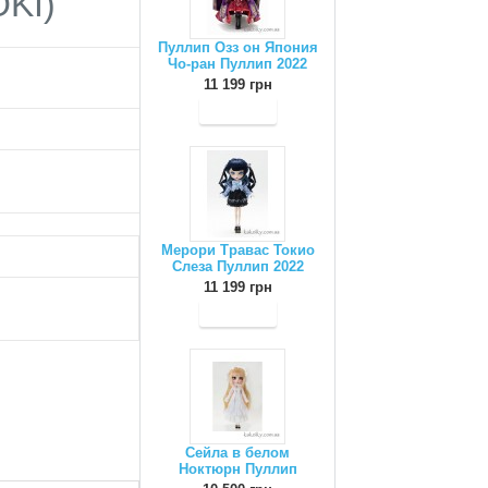
OKI)
Пуллип Озз он Япония
Чо-ран Пуллип 2022
11 199 грн
Мерори Травас Токио
Слеза Пуллип 2022
11 199 грн
Сейла в белом
Ноктюрн Пуллип