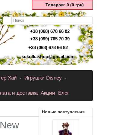
Товаров: 0 (0 грн)
+38 (068) 678 66 82
+38 (099) 765 70 39
+38 (068) 678 66 82
kukolkashop@gmail.com
тер Хай
Игрушки Disney
лата и доставка
Акции
Блог
Новые поступления
h New