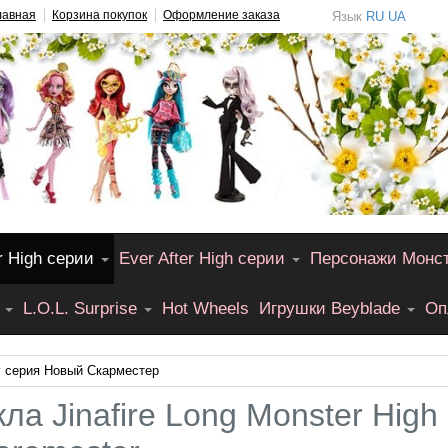
лавная
Корзина покупок
Оформление заказа
Язык
RU
UA
r High серии
Ever After High серии
Персонажи Монс
L.O.L. Surprise
Hot Wheels
Игрушки Beyblade
Оп
 серия Новый Скарместер
кла Jinafire Long Monster Hig