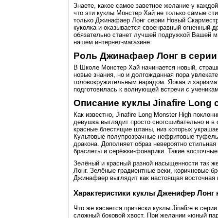
Знаете, какое самое заветное желание у каждой
что эти куклы Монстер Хай не только самые ст
только Джинафаер Лонг серии Новый Скарместр.
куколка и оказывается своенравный огненный др
обязательно станет лучшей подружкой Вашей мал
нашем интернет-магазине.
Роль Джинафаер Лонг в серии
В Школе Монстер Хай начинается новый, страшн
новые знания, но и долгожданная пора увлекат
головокружительным нарядом. Яркая и харизмат
подготовилась к волнующей встречи с ученика
Описание куклы Jinafire Long
Как известно, Jinafire Long Monster High покло
девушка выглядит просто сногсшибательно и в 
красные блестящие штаны, низ которых украшае
Культовые полупрозрачные нефритовые туфельки
дракона. Дополняет образ невероятно стильная
браслеты и серёжки-фонарики. Такие восточны
Зелёный и красный разной насыщенности так ж
Лонг. Зелёные градиентные веки, коричневые бр
Джинафаер выглядит как настоящая восточная 
Характеристики куклы Дженифер Лонг
Что же касается причёски куклы Jinafire в сер
сложный боковой хвост. При желании «юный па