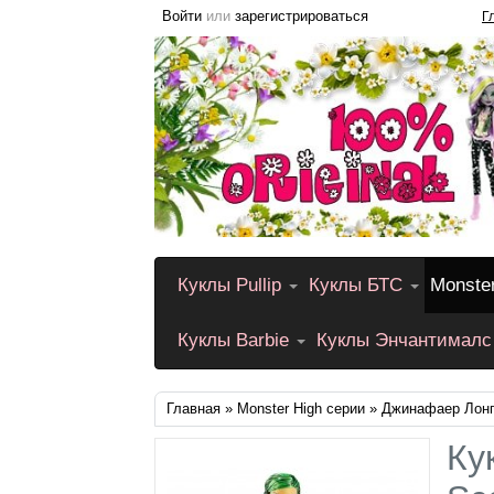
Войти
или
зарегистрироваться
Г
Куклы Pullip
Куклы БТС
Monste
Куклы Barbie
Куклы Энчантималс
Главная
»
Monster High серии
» Джинафаер Лонг
Ку