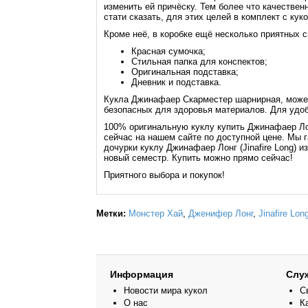
изменить ей причёску. Тем более что качестве
стати сказать, для этих целей в комплект с ку
Кроме неё, в коробке ещё несколько приятных 
Красная сумочка;
Стильная папка для конспектов;
Оригинальная подставка;
Дневник и подставка.
Кукла Джинафаер Скарместер шарнирная, может
безопасных для здоровья материалов. Для удоб
100% оригинальную куклу купить Джинафаер Лонг
сейчас на нашем сайте по доступной цене. Мы 
дочурки куклу Джинафаер Лонг (Jinafire Long) 
новый семестр. Купить можно прямо сейчас!
Приятного выбора и покупок!
Метки:
Монстер Хай
,
Дженифер Лонг
,
Jinafire Lon
Информация
Слу
Новости мира кукол
С
О нас
К