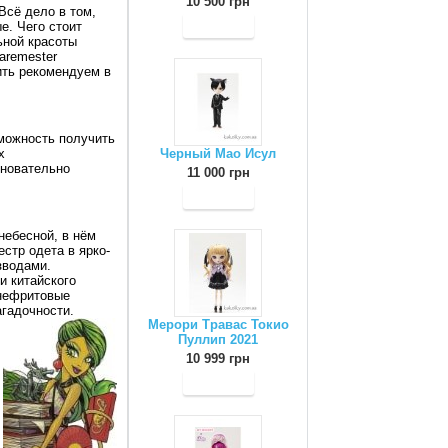
10 500 грн
Всё дело в том,
е. Чего стоит
ьной красоты
aremester
ить рекомендуем в
зможность получить
х
Черный Мао Исул
сновательно
11 000 грн
небесной, в нём
стр одета в ярко-
зводами.
и китайского
 нефритовые
гадочности.
Мерори Травас Токио
Пуллип 2021
10 999 грн