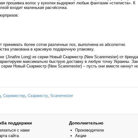
нная прошивка волос у куколки выдержит любые фантазии «стилиста». К
колкой входит маленькая расчёсочка.
сюрпризов:
 принимать более сотни различных поз, выполнена из абсолютно
ства упакована в красивую подарочную упаковку.
 (Jinafire Long) из серии Новый Скарместр (New Scaremester) от бренда
гарантируем максимально быструю доставку в любую точку Украины. За
из серии Новый Скарместр (New Scaremester) – пусть они вместе начнут н
g
,
Скриместер
,
Скарместр
,
Scaremester
жба поддержки
Дополнительно
вязаться с нами
Производители
арта сайта
Акции