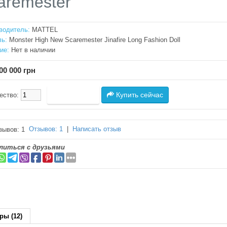
aremester
водитель:
MATTEL
ь:
Monster High New Scaremester Jinafire Long Fashion Doll
ие:
Нет в наличии
00 000 грн
Купить сейчас
ество:
Отзывов: 1
|
Написать отзыв
литься с друзьями
ры (12)