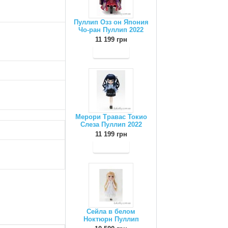
Пуллип Озз он Япония
Чо-ран Пуллип 2022
11 199 грн
Мерори Травас Токио
Слеза Пуллип 2022
11 199 грн
Сейла в белом
Ноктюрн Пуллип