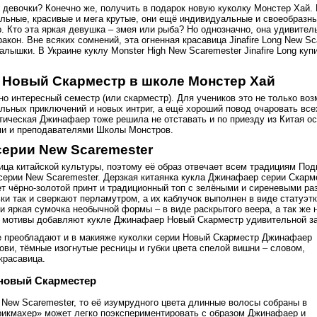
 девочки? Конечно же, получить в подарок новую куколку Монстер Хай. 
ильные, красивые и мега крутые, они ещё индивидуальные и своеобразны
 Кто эта яркая девушка – змея или рыба? Но однозначно, она удивител
акон. Вне всяких сомнений, эта огненная красавица Jinafire Long New Sc
ышки. В Украине куклу Monster High New Scaremester Jinafire Long куп
 Новый Скарместр в школе Монстер Хай
о интересный семестр (или скарместр). Для учеников это не только во
ельных приключений и новых интриг, а ещё хороший повод очаровать все
ическая Джинафаер тоже решила не отставать и по приезду из Китая о
ми и преподавателями Школы Монстров.
 серии New Scaremester
нница китайской культуры, поэтому её образ отвечает всем традициям Под
серии New Scaremester. Дерзкая китаянка кукла Джинафаер серии Скарме
т чёрно-золотой принт и традиционный топ с зелёными и сиреневыми ра
 так и сверкают перламутром, а их каблучок выполнен в виде статуэтк
 и яркая сумочка необычной формы – в виде раскрытого веера, а так же
е мотивы добавляют кукле Джинафаер Новый Скарместр удивительной за
е преобладают и в макияже куколки серии Новый Скарместр Джинафаер
ови, тёмные изогнутые ресницы и губки цвета спелой вишни – словом,
красавица.
 новый Скарместер
ии New Scaremester, то её изумрудного цвета длинные волосы собраны в
рикмахер» может легко поэкспериментировать с образом Джинафаер и