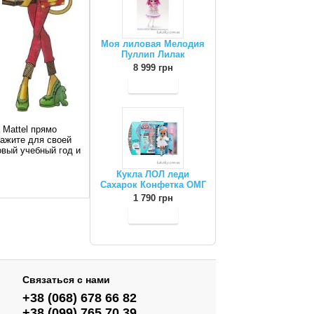
Моя лиловая Мелодия
Пуллип Лилак
8 999 грн
 Mattel прямо
кажите для своей
овый учебный год и
Кукла ЛОЛ леди
Сахарок Конфетка ОМГ
1 790 грн
Связаться с нами
+38 (068) 678 66 82
+38 (099) 765 70 39