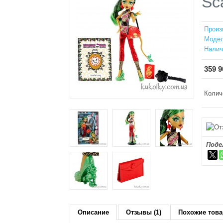
Sc
Произ
Модел
Налич
359 9
Колич
Поде
Описание
Отзывы (1)
Похожие това