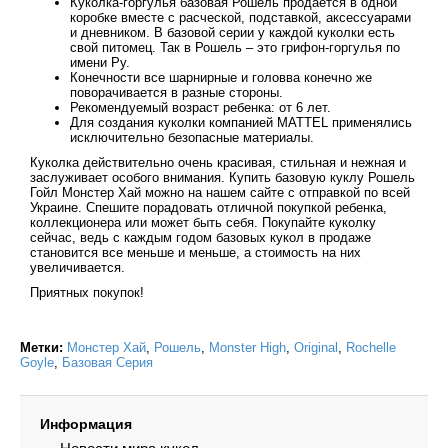
Куколка-горгулья базовая Рошель продается в одной
коробке вместе с расческой, подставкой, аксессуарами
и дневником. В базовой серии у каждой куколки есть
свой питомец. Так в Рошель – это грифон-горгулья по
имени Ру.
Конечности все шарнирные и головва конечно же
поворачивается в разные стороны.
Рекомендуемый возраст ребенка: от 6 лет.
Для создания куколки компанией MATTEL применялись
исключительно безопасные материалы.
Куколка действительно очень красивая, стильная и нежная и
заслуживает особого внимания. Купить базовую куклу Рошель
Гойл Монстер Хай можно на нашем сайте с отправкой по всей
Украине. Спешите порадовать отличной покупкой ребенка,
коллекционера или может быть себя. Покупайте куколку
сейчас, ведь с каждым годом базовых кукол в продаже
становится все меньше и меньше, а стоимость на них
увеличивается.
Приятных покупок!
Метки:
Монстер Хай
,
Рошель
,
Monster High
,
Original
,
Rochelle
Goyle
,
Базовая Серия
Информация