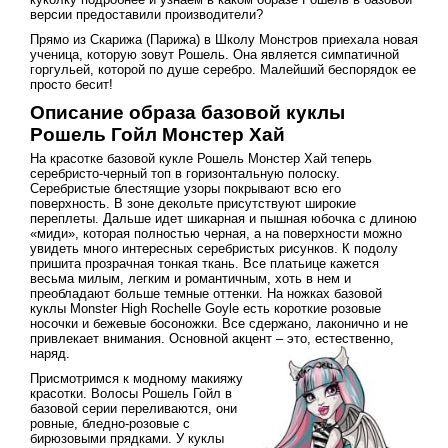
версии предоставили производители?
Прямо из Скарижа (Парижа) в Школу Монстров приехала новая
ученица, которую зовут Рошель. Она является симпатичной
горгульей, которой по душе серебро. Малейший беспорядок ее
просто бесит!
Описание образа базовой куклы
Рошель Гойл Монстер Хай
На красотке базовой кукле Рошель Монстер Хай теперь
серебристо-черный топ в горизонтальную полоску.
Серебристые блестящие узоры покрывают всю его
поверхность. В зоне декольте присутствуют широкие
переплеты. Дальше идет шикарная и пышная юбочка с длиною
«миди», которая полностью черная, а на поверхности можно
увидеть много интересных серебристых рисунков. К подолу
пришита прозрачная тонкая ткань. Все платьице кажется
весьма милым, легким и романтичным, хоть в нем и
преобладают больше темные оттенки. На ножках базовой
куклы Monster High Rochelle Goyle есть короткие розовые
носочки и бежевые босоножки. Все сдержано, лаконично и не
привлекает внимания. Основной акцент – это, естественно,
наряд.
Присмотримся к модному макияжу
красотки. Волосы Рошель Гойл в
базовой серии переливаются, они
ровные, бледно-розовые с
бирюзовыми прядками. У куклы