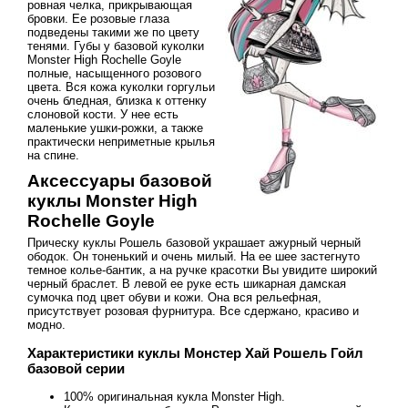
ровная челка, прикрывающая
бровки. Ее розовые глаза
подведены такими же по цвету
тенями. Губы у базовой куколки
Monster High Rochelle Goyle
полные, насыщенного розового
цвета. Вся кожа куколки горгульи
очень бледная, близка к оттенку
слоновой кости. У нее есть
маленькие ушки-рожки, а также
практически неприметные крылья
на спине.
Аксессуары базовой
куклы Monster High
Rochelle Goyle
Прическу куклы Рошель базовой украшает ажурный черный
ободок. Он тоненький и очень милый. На ее шее застегнуто
темное колье-бантик, а на ручке красотки Вы увидите широкий
черный браслет. В левой ее руке есть шикарная дамская
сумочка под цвет обуви и кожи. Она вся рельефная,
присутствует розовая фурнитура. Все сдержано, красиво и
модно.
Характеристики куклы Монстер Хай Рошель Гойл
базовой серии
100% оригинальная кукла Monster High.