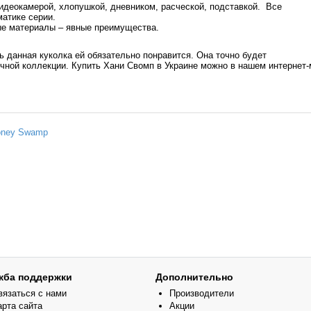
идеокамерой, хлопушкой, дневником, расческой, подставкой. Все
атике серии.
е материалы – явные преимущества.
ь данная куколка ей обязательно понравится. Она точно будет
ичной коллекции. Купить Хани Свомп в Украине можно в нашем интернет-
oney Swamp
жба поддержки
Дополнительно
вязаться с нами
Производители
арта сайта
Акции