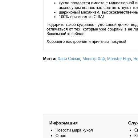
кукла продается вместе с миниатюрной в
аксессуары полностью соответствуют тем
шарнирный механизм, высококачественны
100% оригинал из США!
Подарите такое кудрявое чудо своей дочке, вед
отличаться от тех, которые уже собраны в ее л
Заказывайте сейчас!
Хорошего настроения и приятных покупок!
Метки:
Хани Свомп
,
Монстр Хай
,
Monster High
,
H
Информация
Слу
Новости мира кукол
С
О нас
К