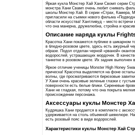
Яркая кукла Монстер Хай Хани Свомп серии Ст
монстра Хани Свамп очень любит снимать филь
школы Монстер Хай. В серии «Страх, Камера, М
пригласили на съемки нового фильма «Подводны
области искусства! Хантливуд – место встречи
что она манерна, дружелюбна, стройна и красив
Описание наряда куклы Fright
Красотка Хани покажется публике в шикарном т
в бледно-розовом цвете, здесь есть ажурный ч
образе. Подол отделан черной «рваной» оканто
водорослей, устрашающих мордочек. В качеств
танкетке в розовом цвете. Их задник выполнен
Яркое отличие ученицы Monster High Honey Swa
прическа! Красотка выделяется на фоне остал
волны, где просматриваются бирюзовые завитки
У Хани очень красивые зеленые глазки с густы
поверхности есть белые блики. Сиреневые бров
Хани не гладкая, потому что она покрыта мелк
происхождении персонажа.
Аксессуары куклы Монстер Ха
Кудряшка Хани продается в комплекте с аксесс
удерживается на столь объемной шевелюре. На п
есть розовый пояс в виде водорослей.
Характеристики куклы Монстер Хай Стр