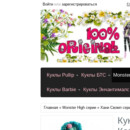
Войти
или
зарегистрироваться
Г
Куклы Pullip
Куклы БТС
Monste
Куклы Barbie
Куклы Энчантималс
Главная
»
Monster High серии
» Хани Свомп сери
Ку