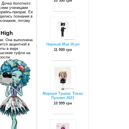
10 500 грн
 Дочка болотного
всеми ученицами
орабль-призрак. Ее
дились познания в
рсонажем, потому
 High
ая. Она выполнена
ется акцентной в
Черный Мао Исул
нты в виде
11 000 грн
высокие туфли на
росли.
Мерори Травас Токио
Пуллип 2021
10 999 грн