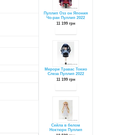
Пуллип Озз он Япония
Чо-ран Пуллип 2022
11 199 грн
Мерори Травас Токио
Слеза Пуллип 2022
11 199 грн
Сейла в белом
Ноктюрн Пуллип