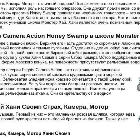
рах Камера Мотор – отличный подарок! Познакомимся с ее персонажем…
мы, исполняя роль настоящего оператора. Она дружит практически со 
отор» красотка Honey Swamp появится на необычном транспорте – это к
й мир», где Хани станет выполнять обязанности оператора. Вот и приго
 всех учеников школы Монстер Хай. Хани является очень позитивным пе
а.
s Camera Action Honey Swamp в школе Monster
опе с пышной юбкой. Верхняя его часть достаточно скромная и лаконичн
ерный воротничок и темные пуговицы. Отдельно выделим юбку: она счита
вкой. По всей поверхности бирюзовой юбки размещаются необычные при
е обуви у куклы Хани Свамп в серии Страх Камера Мотор подобранные 
 в форме морского конька, на поверхности присутствуют рельефные водо
mp в серии Frights Camera Action– это настоящая африканская
ьных кукол серии своими объемными кудряшками цвета морской
. Зеленоватая бледная кожа красиво сочетается с такой шевелюрой.
ми ресничками. Ее губки покрашены бледным розовым цветом, на
ки очень милые и практически не выделяются. Вся кожа ученицы
ими рельефами-завитками. Они свидетельствуют о водном
й Хани Свомп Страх, Камера, Мотор
уарами. Первый из них – это маленькая розовая шляпка, которая едва
равой руке красотки есть белый браслет из бусинок. Также у нее
ах, Камера, Мотор Хани Свомп