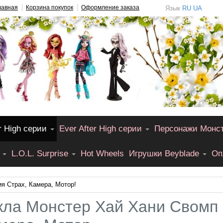
лавная
Корзина покупок
Оформление заказа
Язык
RU
UA
r High серии
Ever After High серии
Персонажи Монс
L.O.L. Surprise
Hot Wheels
Игрушки Beyblade
Оп
я Страх, Камера, Мотор!
кла Монстер Хай Хани Свомп 