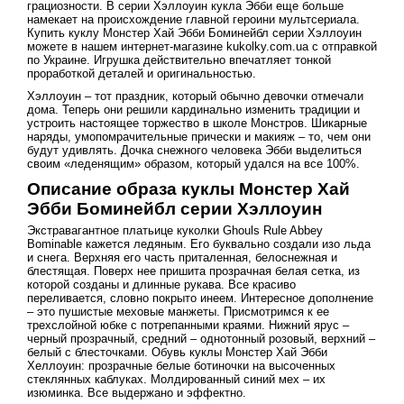
грациозности. В серии Хэллоуин кукла Эбби еще больше
намекает на происхождение главной героини мультсериала.
Купить куклу Монстер Хай Эбби Боминейбл серии Хэллоуин
можете в нашем интернет-магазине kukolky.com.ua с отправкой
по Украине. Игрушка действительно впечатляет тонкой
проработкой деталей и оригинальностью.
Хэллоуин – тот праздник, который обычно девочки отмечали
дома. Теперь они решили кардинально изменить традиции и
устроить настоящее торжество в школе Монстров. Шикарные
наряды, умопомрачительные прически и макияж – то, чем они
будут удивлять. Дочка снежного человека Эбби выделиться
своим «леденящим» образом, который удался на все 100%.
Описание образа куклы Монстер Хай
Эбби Боминейбл серии Хэллоуин
Экстравагантное платьице куколки Ghouls Rule Abbey
Bominable кажется ледяным. Его буквально создали изо льда
и снега. Верхняя его часть приталенная, белоснежная и
блестящая. Поверх нее пришита прозрачная белая сетка, из
которой созданы и длинные рукава. Все красиво
переливается, словно покрыто инеем. Интересное дополнение
– это пушистые меховые манжеты. Присмотримся к ее
трехслойной юбке с потрепанными краями. Нижний ярус –
черный прозрачный, средний – однотонный розовый, верхний –
белый с блесточками. Обувь куклы Монстер Хай Эбби
Хеллоуин: прозрачные белые ботиночки на высоченных
стеклянных каблуках. Молдированный синий мех – их
изюминка. Все выдержано и эффектно.