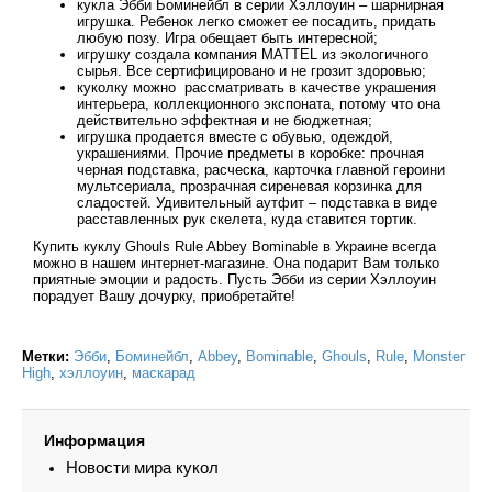
кукла Эбби Боминейбл в серии Хэллоуин – шарнирная
игрушка. Ребенок легко сможет ее посадить, придать
любую позу. Игра обещает быть интересной;
игрушку создала компания MATTEL из экологичного
сырья. Все сертифицировано и не грозит здоровью;
куколку можно рассматривать в качестве украшения
интерьера, коллекционного экспоната, потому что она
действительно эффектная и не бюджетная;
игрушка продается вместе с обувью, одеждой,
украшениями. Прочие предметы в коробке: прочная
черная подставка, расческа, карточка главной героини
мультсериала, прозрачная сиреневая корзинка для
сладостей. Удивительный аутфит – подставка в виде
расставленных рук скелета, куда ставится тортик.
Купить куклу Ghouls Rule Abbey Bominable в Украине всегда
можно в нашем интернет-магазине. Она подарит Вам только
приятные эмоции и радость. Пусть Эбби из серии Хэллоуин
порадует Вашу дочурку, приобретайте!
Метки:
Эбби
,
Боминейбл
,
Abbey
,
Bominable
,
Ghouls
,
Rule
,
Monster
High
,
хэллоуин
,
маскарад
Информация
Новости мира кукол