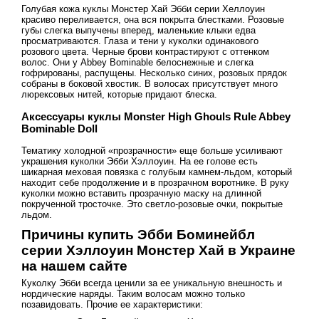
Голубая кожа куклы Монстер Хай Эбби серии Хеллоуин
красиво переливается, она вся покрыта блестками. Розовые
губы слегка выпучены вперед, маленькие клыки едва
просматриваются. Глаза и тени у куколки одинакового
розового цвета. Черные брови контрастируют с оттенком
волос. Они у Abbey Bominable белоснежные и слегка
гофрированы, распущены. Несколько синих, розовых прядок
собраны в боковой хвостик. В волосах присутствует много
люрексовых нитей, которые придают блеска.
Аксессуары куклы Monster High Ghouls Rule Abbey
Bominable Doll
Тематику холодной «прозрачности» еще больше усиливают
украшения куколки Эбби Хэллоуин. На ее голове есть
шикарная меховая повязка с голубым камнем-льдом, который
находит себе продолжение и в прозрачном воротнике. В руку
куколки можно вставить прозрачную маску на длинной
покрученной тросточке. Это светло-розовые очки, покрытые
льдом.
Причины купить Эбби Боминейбл
серии Хэллоуин Монстер Хай в Украине
на нашем сайте
Куколку Эбби всегда ценили за ее уникальную внешность и
нордические наряды. Таким волосам можно только
позавидовать. Прочие ее характеристики: