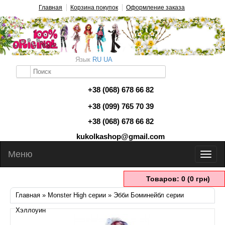
Главная
Корзина покупок
Оформление заказа
Язык
RU
UA
+38 (068) 678 66 82
+38 (099) 765 70 39
+38 (068) 678 66 82
kukolkashop@gmail.com
Меню
Товаров: 0 (0 грн)
Главная
»
Monster High серии
» Эбби Боминейбл серии
Хэллоуин