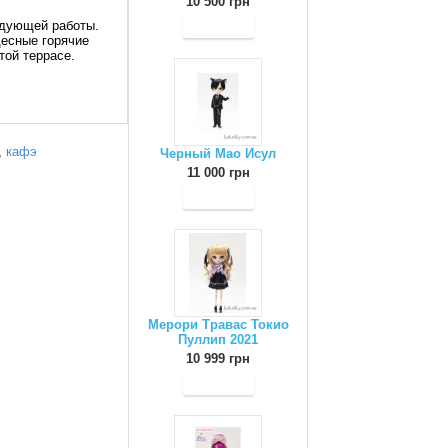
10 500 грн
едующей работы.
десные горячие
той террасе.
,
кафэ
Черный Мао Исул
11 000 грн
Мерори Травас Токио
Пуллип 2021
10 999 грн