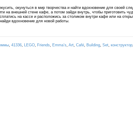
екусить, окунуться в мир творчества и найти вдохновение для своей сл
ти на внешней стене кафе, а потом зайди внутрь, чтобы приготовить чу
сплатись на кассе и расположись за столиком внутри кафе или на откры
найди вдохновение для новой работы.
еммы
,
41336
,
LEGO
,
Friends
,
Emma’s
,
Art
,
Café
,
Building
,
Set
,
конструктор