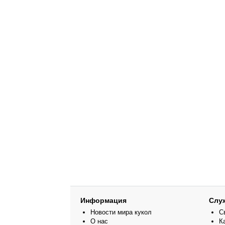
Информация
Слу
Новости мира кукол
С
О нас
К