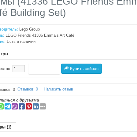
мы (41336 LEGO Friends Emma
fé Building Set)
водитель:
Lego Group
ь:
LEGO Friends 41336 Emma’s Art Café
ие:
Есть в наличии
 грн
Купить сейчас
ество:
Отзывов: 0
|
Написать отзыв
литься с друзьями
ры (1)