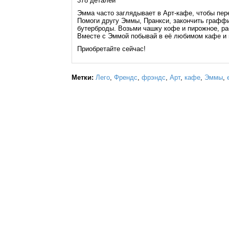
378 деталей
Эмма часто заглядывает в Арт-кафе, чтобы пер
Помоги другу Эммы, Пранкси, закончить граффи
бутерброды. Возьми чашку кофе и пирожное, ра
Вместе с Эммой побывай в её любимом кафе и 
Приобретайте сейчас!
Метки:
Лего
,
Френдс
,
фрэндс
,
Арт
,
кафе
,
Эммы
,