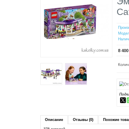
Эм
Ca
Произ
Модел
Налич
8 400
Колич
Поде
Описание
Отзывы (0)
Похожие това