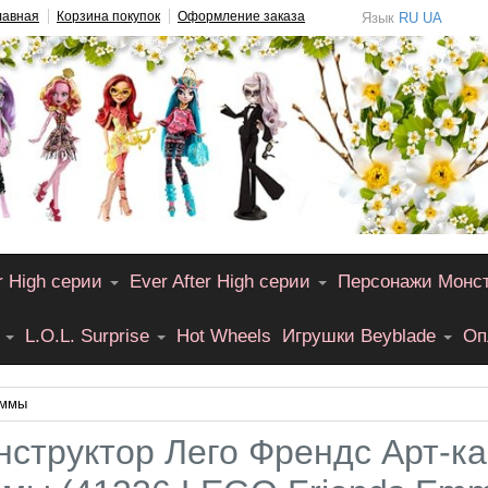
лавная
Корзина покупок
Оформление заказа
Язык
RU
UA
r High серии
Ever After High серии
Персонажи Монс
L.O.L. Surprise
Hot Wheels
Игрушки Beyblade
Оп
Эммы
нструктор Лего Френдс Арт-к