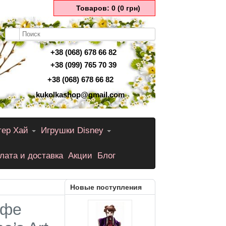
Товаров: 0 (0 грн)
+38 (068) 678 66 82
+38 (099) 765 70 39
+38 (068) 678 66 82
kukolkashop@gmail.com
тер Хай
Игрушки Disney
лата и доставка
Акции
Блог
Новые поступления
афе