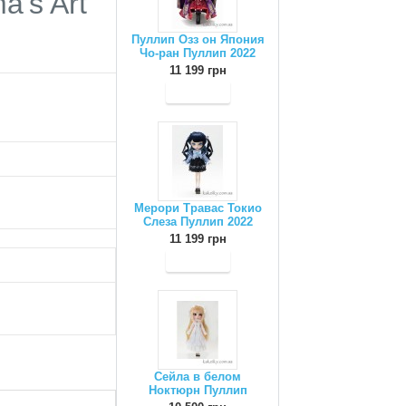
’s Art
Пуллип Озз он Япония
Чо-ран Пуллип 2022
11 199 грн
Мерори Травас Токио
Слеза Пуллип 2022
11 199 грн
Сейла в белом
Ноктюрн Пуллип