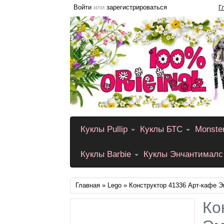
Войти
или
зарегистрироваться
Г
Куклы Pullip
Куклы БТС
Monste
Куклы Barbie
Куклы Энчантималс
Главная
»
Lego
» Конструктор 41336 Арт-кафе 
Ко