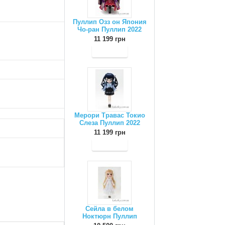
Пуллип Озз он Япония
Чо-ран Пуллип 2022
11 199 грн
Мерори Травас Токио
Слеза Пуллип 2022
11 199 грн
Сейла в белом
Ноктюрн Пуллип