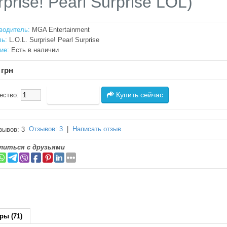
rprise! Pearl Surprise LOL)
водитель:
MGA Entertainment
ь:
L.O.L. Surprise! Pearl Surprise
ие:
Есть в наличии
 грн
Купить сейчас
ество:
Отзывов: 3
|
Написать отзыв
литься с друзьями
ры (71)