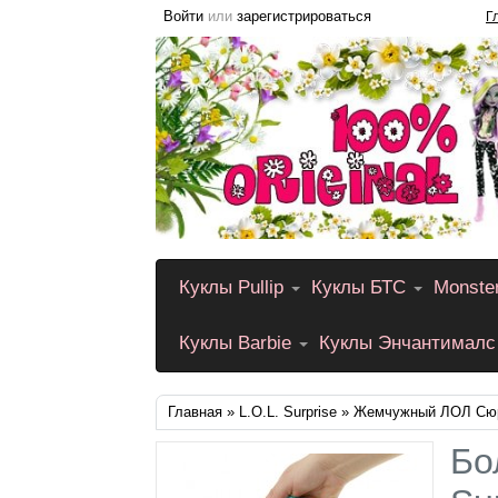
Войти
или
зарегистрироваться
Г
Куклы Pullip
Куклы БТС
Monste
Куклы Barbie
Куклы Энчантималс
Главная
»
L.O.L. Surprise
» Жемчужный ЛОЛ Сюр
Бо