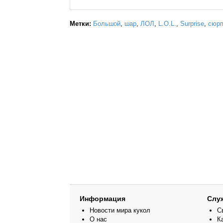
Метки:
Большой
,
шар
,
ЛОЛ
,
L.O.L.
,
Surprise
,
сюрп
Информация
Слу
Новости мира кукол
С
О нас
К