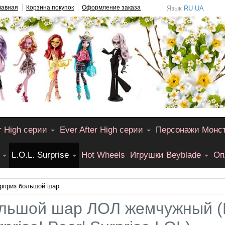
лавная
Корзина покупок
Оформление заказа
Язык
RU
UA
r High серии
Ever After High серии
Персонажи Монс
L.O.L. Surprise
Hot Wheels
Игрушки Beyblade
Оп
приз большой шар
льшой шар ЛОЛ жемчужный (L