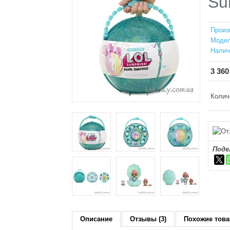
Su
Произ
Модел
Налич
3 360
Колич
Поде
Описание
Отзывы (3)
Похожие това