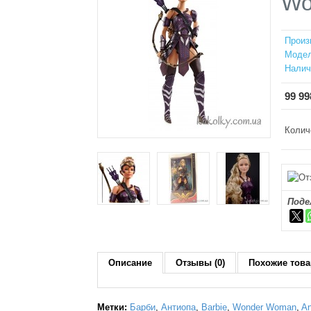
Wo
Произ
Модел
Налич
99 99
Колич
Поде
Описание
Отзывы (0)
Похожие това
Метки:
Барби
,
Антиопа
,
Barbie
,
Wonder Woman
,
An