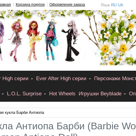
лавная
Корзина покупок
Оформление заказа
Язык
RU
UA
r High серии
Ever After High серии
Персонажи Монс
L.O.L. Surprise
Hot Wheels
Игрушки Beyblade
Оп
ая кукла Барби Антиопа
кла Антиопа Барби (Barbie Wo