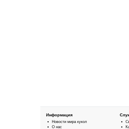
Информация
Слу
Новости мира кукол
С
О нас
К