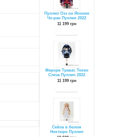
Пуллип Озз он Япония
Чо-ран Пуллип 2022
11 199 грн
Мерори Травас Токио
Слеза Пуллип 2022
11 199 грн
Сейла в белом
Ноктюрн Пуллип