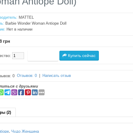
man Antiope Doll)
водитель:
MATTEL
ь:
Barbie Wonder Woman Antiope Doll
ие:
Нет в наличии
8 грн
Купить сейчас
ество:
Отзывов: 0
|
Написать отзыв
литься с друзьями
ры (2)
tiope
,
Чудо Женщина