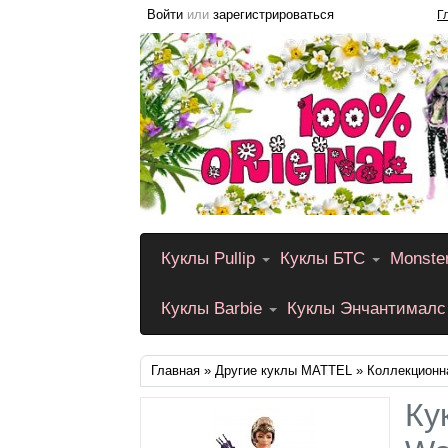
Войти
или
зарегистрироваться
Г
Куклы Pullip
Куклы БТС
Monste
Куклы Barbie
Куклы Энчантималс
Главная
»
Другие куклы MATTEL
» Коллекционн
Ку