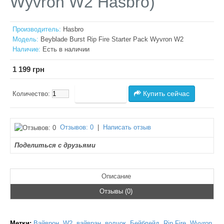
Wyvron W2 Hasbro)
Производитель:
Hasbro
Модель:
Beyblade Burst Rip Fire Starter Pack Wyvron W2
Наличие:
Есть в наличии
1 199 грн
Купить сейчас
Количество:
Отзывов: 0
|
Написать отзыв
Поделиться с друзьями
Описание
Отзывы (0)
Метки:
Вайврон
,
W2
,
вайвран
,
волчок
,
Бейблейд
,
Rip Fire
,
Wyvron
,