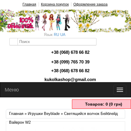
Главная
Корзина покупок
Оформление заказа
Язык
RU
UA
+38 (068) 678 66 82
+38 (099) 765 70 39
+38 (068) 678 66 82
kukolkashop@gmail.com
Меню
Товаров: 0 (0 грн)
Главная
»
Игрушки Beyblade
» Светящийся волчок Бейблейд
Вайврон W2