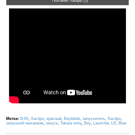
Похожие товары (3)
Метки:
B-93
,
Хасбро
,
красный
,
Beyblade
,
запускатель
,
Хасбро
,
запускной механизм
,
запуск
,
Takara tomy
,
Bey
,
Launcher
,
LR
,
Blue