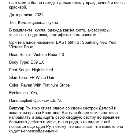
паетками и белая накидка делают куклу праздничной и очень
красивой.
Дата релиза: 2021
Тип: Коллекционная кукла
В комплекте: кукла, одежда как на фото, аксессуары,
упаковка, подставка, сертификат подлинности
Оригинальное название: EAST 59th St Sparkling New Year
Victoire Roux
Head Sculpt: Victoire Roux 2.0
Body Type: E59 1.0
Foot Sculpt: High-heeled
Skin Tone: FR White Hair
Color: Raven With Platinum Stripe
Eyelashes: Yes,
Hand-applied Quickswitch: No
Виктуар Ру ярко сияет рядом со своей сестрой Деллой и
заклятым врагом Констанс! Виктуар более чем счастлива
направлять и защищать свою сводную сестру во время ее
большого дебюта в мире, и она рада, что рядом с ней
появится еще один Ру, потому что она знает, что вместе они
будут непревзойденными!