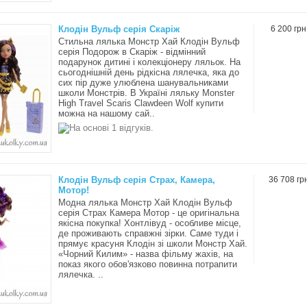
Клодін Вульф серія Скаріж
6 200 грн
Стильна лялька Монстр Хай Клодін Вульф
серія Подорож в Скаріж - відмінний
подарунок дитині і колекціонеру ляльок. На
сьогоднішній день рідкісна лялечка, яка до
сих пір дуже улюблена шанувальниками
школи Монстрів. В Україні ляльку Monster
High Travel Scaris Clawdeen Wolf купити
можна на нашому сай..
Клодін Вульф серія Страх, Камера,
36 708 гр
Мотор!
Модна лялька Монстр Хай Клодін Вульф
серія Страх Камера Мотор - це оригінальна
якісна покупка! Хонтлівуд - особливе місце,
де проживають справжні зірки. Саме туди і
прямує красуня Клодін зі школи Монстр Хай.
«Чорний Килим» - назва фільму жахів, на
показ якого обов'язково повинна потрапити
лялечка. ..