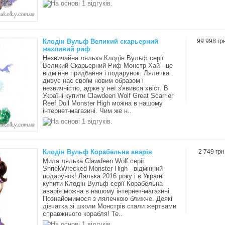
Клодін Вульф Великий скарьерний
99 998 гр
жахливий риф
Незвичайна лялька Клодін Вульф серії
Великий Скарьерний Риф Монстр Хай - це
відмінне придбання і подарунок. Лялечка
дивує нас своїм новим образом і
незвичністю, адже у неї з'явився хвіст. В
Україні купити Clawdeen Wolf Great Scarrier
Reef Doll Monster High можна в нашому
інтернет-магазині. Чим же н..
Клодін Вульф Корабельна аварія
2 749 грн
Мила лялька Clawdeen Wolf серії
ShriekWrecked Monster High - відмінний
подарунок! Лялька 2016 року і в Україні
купити Клодін Вульф серії Корабельна
аварія можна в нашому інтернет-магазині.
Познайомимося з лялечкою ближче. Деякі
дівчатка зі школи Монстрів стали жертвами
справжнього корабля! Те..