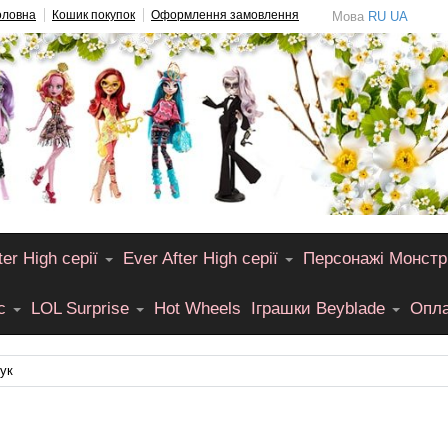
оловна
Кошик покупок
Оформлення замовлення
Мова
RU
UA
er High серії
Ever After High серії
Персонажі Монстр
лс
LOL Surprise
Hot Wheels
Іграшки Beyblade
Опла
ук