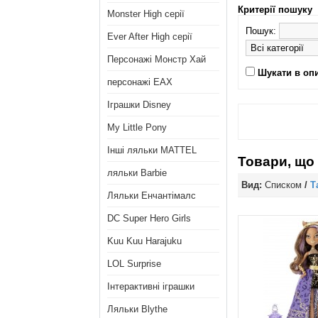
Критерії пошуку
Monster High серії
Пошук:
Ever After High серії
Персонажі Монстр Хай
Шукати в опи
персонажі ЕАХ
Іграшки Disney
My Little Pony
Інші ляльки MATTEL
Товари, що
ляльки Barbie
Вид:
Списком
/
Т
Ляльки Енчантімалс
DC Super Hero Girls
Kuu Kuu Harajuku
LOL Surprise
Інтерактивні іграшки
Ляльки Blythe