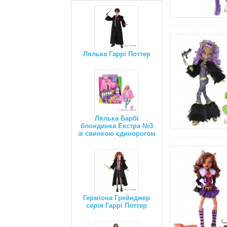
Лялька Гаррі Поттер
Лялька Барбі
блондинка Екстра №3
зі свинкою єдинорогом
Герміона Грейнджер
серія Гаррі Поттер