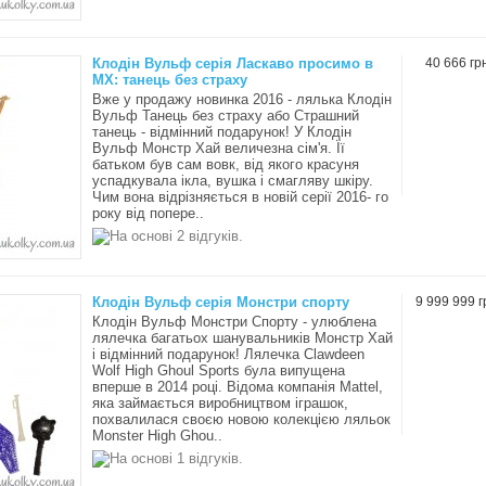
Клодін Вульф серія Ласкаво просимо в
40 666 гр
МХ: танець без страху
Вже у продажу новинка 2016 - лялька Клодін
Вульф Танець без страху або Страшний
танець - відмінний подарунок! У Клодін
Вульф Монстр Хай величезна сім'я. Її
батьком був сам вовк, від якого красуня
успадкувала ікла, вушка і смагляву шкіру.
Чим вона відрізняється в новій серії 2016- го
року від попере..
Клодін Вульф серія Монстри спорту
9 999 999 г
Клодін Вульф Монстри Спорту - улюблена
лялечка багатьох шанувальників Монстр Хай
і відмінний подарунок! Лялечка Clawdeen
Wolf High Ghoul Sports була випущена
вперше в 2014 році. Відома компанія Mattel,
яка займається виробництвом іграшок,
похвалилася своєю новою колекцією ляльок
Monster High Ghou..