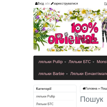
Вхід
або
зареєструватися
Г
ляльки Pullip
Ляльки БТС
Monst
ляльки Barbie
Ляльки Енчантіма
Категорії
Головна
»
Пош
ляльки Pullip
Пошук
Ляльки БТС