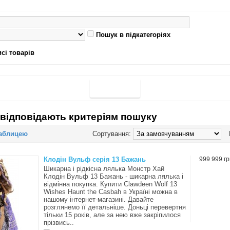
Пошук в підкатегоріях
сі товарів
 відповідають критеріям пошуку
аблицею
Сортування:
Клодін Вульф серія 13 Бажань
999 999 гр
Шикарна і рідкісна лялька Монстр Хай
Клодін Вульф 13 Бажань - шикарна лялька і
відмінна покупка. Купити Clawdeen Wolf 13
Wishes Haunt the Casbah в Україні можна в
нашому інтернет-магазині. Давайте
розглянемо її детальніше. Доньці перевертня
тільки 15 років, але за нею вже закріпилося
прізвись..