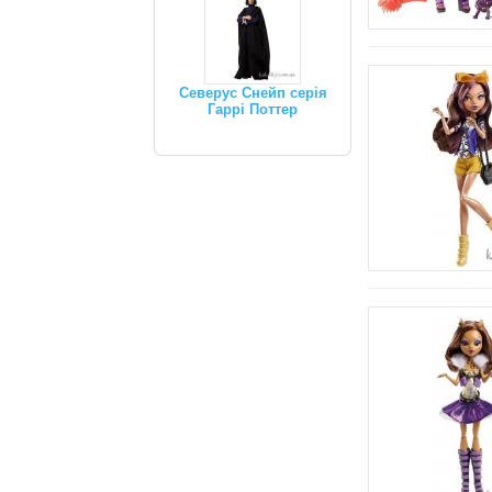
Северус Снейп серія
Гаррі Поттер