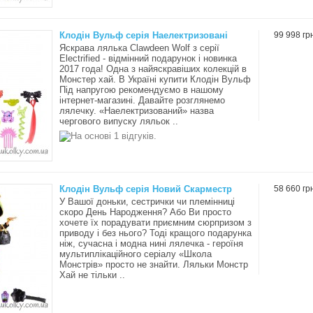
Клодін Вульф серія Наелектризовані
99 998 гр
Яскрава лялька Clawdeen Wolf з серії
Electrified - відмінний подарунок і новинка
2017 года! Одна з найяскравіших колекцій в
Монстер хай. В Україні купити Клодін Вульф
Під напругою рекомендуємо в нашому
інтернет-магазині. Давайте розглянемо
лялечку. «Наелектризований» назва
чергового випуску ляльок ..
Клодін Вульф серія Новий Скарместр
58 660 гр
У Вашої доньки, сестрички чи племінниці
скоро День Народження? Або Ви просто
хочете їх порадувати приємним сюрпризом з
приводу і без нього? Тоді кращого подарунка
ніж, сучасна і модна нині лялечка - героїня
мультиплікаційного серіалу «Школа
Монстрів» просто не знайти. Ляльки Монстр
Хай не тільки ..