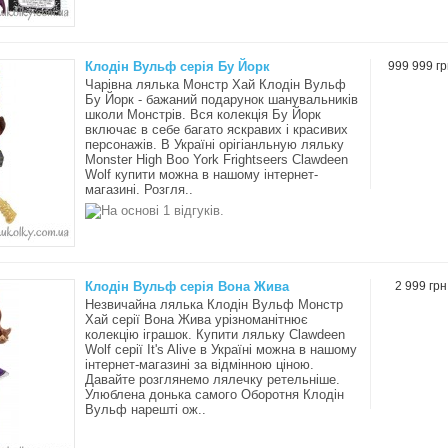
Клодін Вульф серія Бу Йорк
999 999 гр
Чарівна лялька Монстр Хай Клодін Вульф
Бу Йорк - бажаний подарунок шанувальників
школи Монстрів. Вся колекція Бу Йорк
включає в себе багато яскравих і красивих
персонажів. В Україні орігіанльную ляльку
Monster High Boo York Frightseers Clawdeen
Wolf купити можна в нашому інтернет-
магазині. Розгля..
Клодін Вульф серія Вона Жива
2 999 грн
Незвичайна лялька Клодін Вульф Монстр
Хай серії Вона Жива урізноманітнює
колекцію іграшок. Купити ляльку Clawdeen
Wolf серії It's Alive в Україні можна в нашому
інтернет-магазині за відмінною ціною.
Давайте розглянемо лялечку ретельніше.
Улюблена донька самого Оборотня Клодін
Вульф нарешті ож..