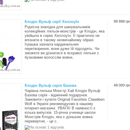
Клодін Вульф серії Хеллоуїн
99 998 гр
Рідкісна знахідка для шанувальників
колекційних ляльок-монстрів - це Клодін, яка
увійшла в серію Хеллоуїн. Її практично не
впізнати в такому незвичайному образі.
Іграшка зазнала кардинальних
перетворення, вони дуже їй підходять. Чи
зможете ви дізнатися в яскравої ляльки з
бузковими волоссям вовчи..
Клодін Вульф серія Базова
48 000 гр
Чарівна лялька Монстр Хай Клодін Вульф
Базова серія - відмінний подарунок.
Замовити і купити Original Favorites Clawdeen
Wolf в Україні рекомендуємо в нашому
інтернет-магазині. УВАГА! В наявності є
кілька випусків. 15-річна учениця школи
Монстрів Клодін, яка є донькою вовка-
перевертня, - це с..